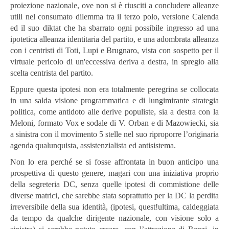
proiezione nazionale, ove non si è riusciti a concludere alleanze
utili nel consumato dilemma tra il terzo polo, versione Calenda
ed il suo diktat che ha sbarrato ogni possibile ingresso ad una
ipotetica alleanza identitaria del partito, e una adombrata alleanza
con i centristi di Toti, Lupi e Brugnaro, vista con sospetto per il
virtuale pericolo di un'eccessiva deriva a destra, in spregio alla
scelta centrista del partito.
Eppure questa ipotesi non era totalmente peregrina se collocata
in una salda visione programmatica e di lungimirante strategia
politica, come antidoto alle derive populiste, sia a destra con la
Meloni, formato Vox e sodale di V. Orban e di Mazowiecki, sia
a sinistra con il movimento 5 stelle nel suo riproporre l’originaria
agenda qualunquista, assistenzialista ed antisistema.
Non lo era perché se si fosse affrontata in buon anticipo una
prospettiva di questo genere, magari con una iniziativa proprio
della segreteria DC, senza quelle ipotesi di commistione delle
diverse matrici, che sarebbe stata soprattutto per la DC la perdita
irreversibile della sua identità, (ipotesi, quest!ultima, caldeggiata
da tempo da qualche dirigente nazionale, con visione solo a