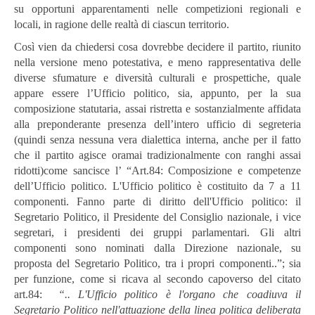
su opportuni apparentamenti nelle competizioni regionali e
locali, in ragione delle realtà di ciascun territorio.
Così vien da chiedersi cosa dovrebbe decidere il partito, riunito
nella versione meno potestativa, e meno rappresentativa delle
diverse sfumature e diversità culturali e prospettiche, quale
appare essere l’Ufficio politico, sia, appunto, per la sua
composizione statutaria, assai ristretta e sostanzialmente affidata
alla preponderante presenza dell’intero ufficio di segreteria
(quindi senza nessuna vera dialettica interna, anche per il fatto
che il partito agisce oramai tradizionalmente con ranghi assai
ridotti)come sancisce l’ “Art.84: Composizione e competenze
dell’Ufficio politico. L'Ufficio politico è costituito da 7 a 11
componenti. Fanno parte di diritto dell'Ufficio politico: il
Segretario Politico, il Presidente del Consiglio nazionale, i vice
segretari, i presidenti dei gruppi parlamentari. Gli altri
componenti sono nominati dalla Direzione nazionale, su
proposta del Segretario Politico, tra i propri componenti..”; sia
per funzione, come si ricava al secondo capoverso del citato
art.84:
“.. L'Ufficio politico è l'organo che coadiuva il
Segretario Politico nell'attuazione della linea politica deliberata