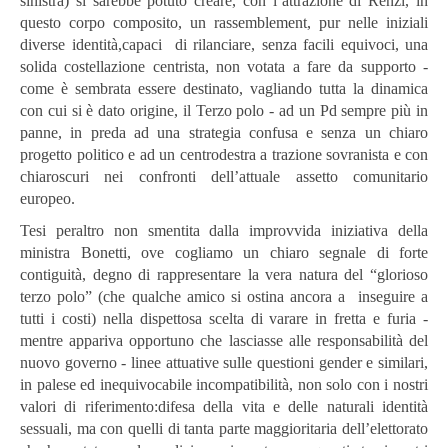
sinistra) si sarebbe potuto creare, con l’attrazione di Renzi, in
questo corpo composito, un rassemblement, pur nelle iniziali
diverse identità,capaci di rilanciare, senza facili equivoci, una
solida costellazione centrista, non votata a fare da supporto -
come è sembrata essere destinato, vagliando tutta la dinamica
con cui si è dato origine, il Terzo polo - ad un Pd sempre più in
panne, in preda ad una strategia confusa e senza un chiaro
progetto politico e ad un centrodestra a trazione sovranista e con
chiaroscuri nei confronti dell’attuale assetto comunitario
europeo.
Tesi peraltro non smentita dalla improvvida iniziativa della
ministra Bonetti, ove cogliamo un chiaro segnale di forte
contiguità, degno di rappresentare la vera natura del “glorioso
terzo polo” (che qualche amico si ostina ancora a inseguire a
tutti i costi) nella dispettosa scelta di varare in fretta e furia -
mentre appariva opportuno che lasciasse alle responsabilità del
nuovo governo - linee attuative sulle questioni gender e similari,
in palese ed inequivocabile incompatibilità, non solo con i nostri
valori di riferimento:difesa della vita e delle naturali identità
sessuali, ma con quelli di tanta parte maggioritaria dell’elettorato