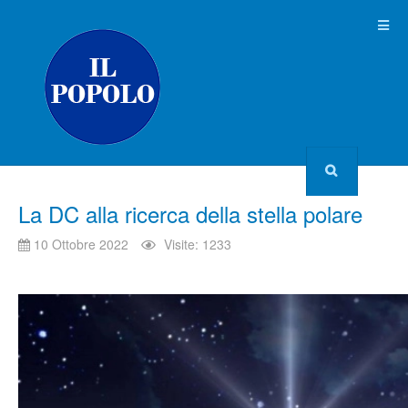
La DC alla ricerca della stella polare
10 Ottobre 2022
Visite: 1233