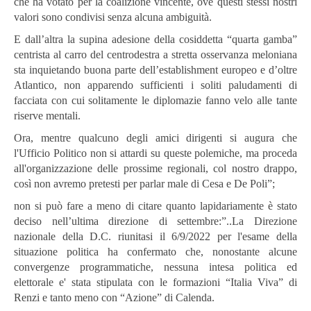
che ha votato per la coalizione vincente, ove questi stessi nostri
valori sono condivisi senza alcuna ambiguità.
E dall’altra la supina adesione della cosiddetta “quarta gamba”
centrista al carro del centrodestra a stretta osservanza meloniana
sta inquietando buona parte dell’establishment europeo e d’oltre
Atlantico, non apparendo sufficienti i soliti paludamenti di
facciata con cui solitamente le diplomazie fanno velo alle tante
riserve mentali.
Ora, mentre qualcuno degli amici dirigenti si augura che
l'Ufficio Politico non si attardi su queste polemiche, ma proceda
all'organizzazione delle prossime regionali, col nostro drappo,
così non avremo pretesti per parlar male di Cesa e De Poli”;
non si può fare a meno di citare quanto lapidariamente è stato
deciso nell’ultima direzione di settembre:”..La Direzione
nazionale della D.C. riunitasi il 6/9/2022 per l'esame della
situazione politica ha confermato che, nonostante alcune
convergenze programmatiche, nessuna intesa politica ed
elettorale e' stata stipulata con le formazioni “Italia Viva” di
Renzi e tanto meno con “Azione” di Calenda.