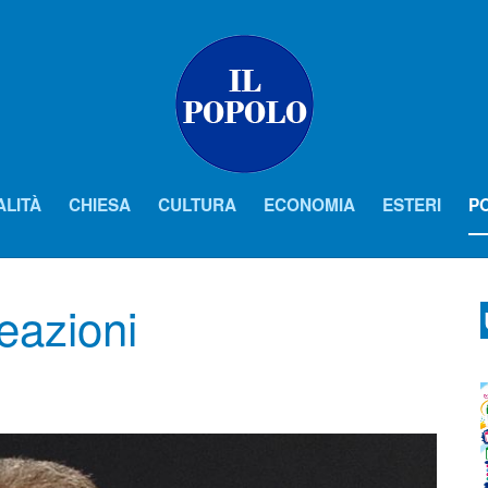
ALITÀ
CHIESA
CULTURA
ECONOMIA
ESTERI
PO
eazioni