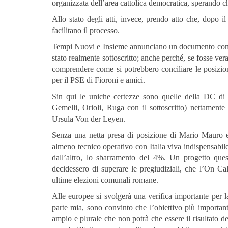
organizzata dell’area cattolica democratica, sperando ch
Allo stato degli atti, invece, prendo atto che, dopo i
facilitano il processo.
Tempi Nuovi e Insieme annunciano un documento comune
stato realmente sottoscritto; anche perché, se fosse ver
comprendere come si potrebbero conciliare le posizi
per il PSE di Fioroni e amici.
Sin qui le uniche certezze sono quelle della DC di 
Gemelli, Orioli, Ruga con il sottoscritto) nettament
Ursula Von der Leyen.
Senza una netta presa di posizione di Mario Mauro e 
almeno tecnico operativo con Italia viva indispensabile,
dall’altro, lo sbarramento del 4%. Un progetto ques
decidessero di superare le pregiudiziali, che l’On C
ultime elezioni comunali romane.
Alle europee si svolgerà una verifica importante per l
parte mia, sono convinto che l’obiettivo più importante
ampio e plurale che non potrà che essere il risultato de