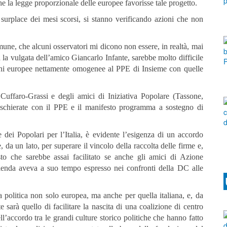
e la legge proporzionale delle europee favorisse tale progetto.
l surplace dei mesi scorsi, si stanno verificando azioni che non
, che alcuni osservatori mi dicono non essere, in realtà, mai
a la vulgata dell’amico Giancarlo Infante, sarebbe molto difficile
oni europee nettamente omogenee al PPE di Insieme con quelle
Cuffaro-Grassi e degli amici di Iniziativa Popolare (Tassone,
e schierate con il PPE e il manifesto programma a sostegno di
dei Popolari per l’Italia, è evidente l’esigenza di un accordo
 da un lato, per superare il vincolo della raccolta delle firme e,
to che sarebbe assai facilitato se anche gli amici di Azione
alenda aveva a suo tempo espresso nei confronti della DC alle
a politica non solo europea, ma anche per quella italiana, e, da
 sarà quello di facilitare la nascita di una coalizione di centro
ll’accordo tra le grandi culture storico politiche che hanno fatto