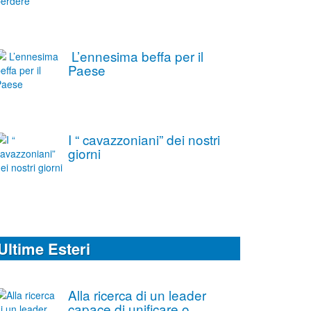
L’ennesima beffa per il
Paese
I “ cavazzoniani” dei nostri
giorni
Ultime Esteri
Alla ricerca di un leader
capace di unificare o,