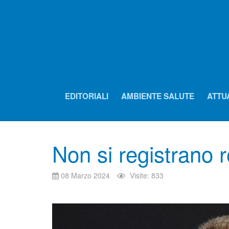
EDITORIALI
AMBIENTE SALUTE
ATTU
Non si registrano r
08 Marzo 2024
Visite: 833