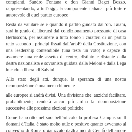
compianti, Sandro Fontana e don Gianni Baget Bozzo,
rappresentando, a tutt’oggi, la componente italiana più forte e
autorevole di quel partito europeo.
Resta da valutare se e quando il partito guidato dall’on. Taiani,
sarà in grado di liberarsi dal condizionamento pressante di casa
Berlusconi, per assumere a tutto tondo i caratteri di un partito
retto secondo i principi fissati dall’art.49 della Costituzione, con
una leadership contendibile (una testa un voto) e capace di
assumere una reale assetto di centro, distinto e distante dalla
destra nazionalista e sovranista guidata dalla Meloni e dalla Lega
in caduta libera di Salvini.
Allo stato degli atti, dunque, la speranza di una nostra
ricomposizione è una mera chimera e
alle europee si andrà divisi. Una divisione che, anziché facilitare,
probabilmente, renderà ancor più ardua la ricomposizione
successiva alle prossime elezioni politiche.
Come ha scritto nel suo bell’articolo la prof.ssa Campus su Il
domani d’Italia, è stato molto utile e positivo quanto avvenuto al
convegno di Roma organizzato dagli amici di Civiltà dell’amore