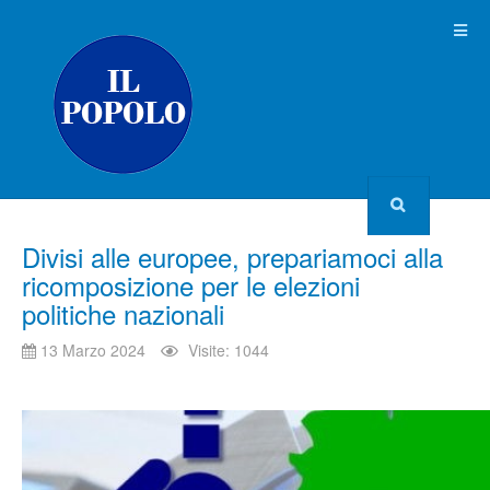
Divisi alle europee, prepariamoci alla
ricomposizione per le elezioni
politiche nazionali
13 Marzo 2024
Visite: 1044