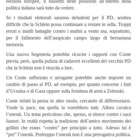
elezioni europee, il riassetto delle posizioni all’interno della
politica italiana sarà tutto da vedere.
Se i risultati elettorali saranno deludenti per il PD, sembra
difficile che la Schlein possa continuare a restare in sella. Troppi
errori e inutili battaglie contro i mulini a vento ma, soprattutto,
per il fallimento dell’auspicato campo largo di bersaniana
memoria.
Una nuova Segreteria potrebbe ricucire i rapporti con Conte
previa, però, quella pulizia di cadaveri eccellenti del vecchio PD
che la Schlein non è riuscita a fare.
Un Conte rafforzato e arrogante potrebbe anche imporre un
cambio di passo al PD, ad esempio, per quanto concerne i fatti
d’Ucraina o di Gaza oppure sulla fornitura di armi a Zelenski.
Conte infatti la pensa in altro modo, cercando di differenziarsi.
Vuole la pace, ma quella la vorrebbero tutti. Allora cavalca
l’onestà. Un tema pericoloso che, spesso, si ritorce contro i suoi
fautori. In realtà rispetta la tradizione dell’antico movimento dei
grillini che erano “contro” per principio a tutto. Adesso lui è
“per” l’onestà. Purtroppo l’onestà non è una prerogativa politica.