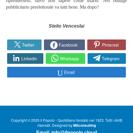
riprenderselo, salvo non sapere come usarlo. Nel
battage
pubblicitario preelettorale va tutti bene. Ma dopo?
Stelio Venceslai
Twitter
Facebook
Pinterest
Linkedin
Whatsapp
Telegram
Email
Copyright © 2025 Il Popolo - Quotidiano fondato nel 1923. Tutti i diritti
riservati. Designed by
Mitconsulting
Email:
info@ilpopolo.cloud