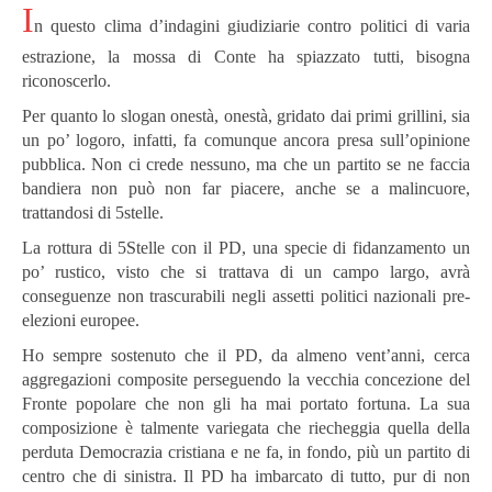
I
n questo clima d’indagini giudiziarie contro politici di varia
estrazione, la mossa di Conte ha spiazzato tutti, bisogna
riconoscerlo.
Per quanto lo slogan onestà, onestà, gridato dai primi grillini, sia
un po’ logoro, infatti, fa comunque ancora presa sull’opinione
pubblica. Non ci crede nessuno, ma che un partito se ne faccia
bandiera non può non far piacere, anche se a malincuore,
trattandosi di 5stelle.
La rottura di 5Stelle con il PD, una specie di fidanzamento un
po’ rustico, visto che si trattava di un campo largo, avrà
conseguenze non trascurabili negli assetti politici nazionali pre-
elezioni europee.
Ho sempre sostenuto che il PD, da almeno vent’anni, cerca
aggregazioni composite perseguendo la vecchia concezione del
Fronte popolare che non gli ha mai portato fortuna. La sua
composizione è talmente variegata che riecheggia quella della
perduta Democrazia cristiana e ne fa, in fondo, più un partito di
centro che di sinistra. Il PD ha imbarcato di tutto, pur di non