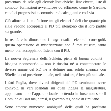
presentarsi da solo agli elettori: liste civiche, liste civetta, liste di
comodo, formazioni avventurose od effimere, come le Sardine,
cattolici progressisti e comunisti radicaleggianti e così via.
Ciò alimenta la confusione tra gli elettori fedeli che quante più
sigle vedono accoppiate al PD più ritengono che il loro partito
sia grande.
In realtà, e lo dimostrano i magri risultati elettorali conseguiti,
questa operazione di mistificazione non è mai riuscita, tanto
meno, ora, accoppiando 5stelle con il PD.
La nuova Segreteria della Schlein, piena di buona volontà –
bisogna riconoscerlo – non è riuscita né a contemperare le
diverse anime del PD né a definire una solida alleanza con
5Stelle, la cui posizione attuale, nella sinistra, è ben più radicale.
I fatti Puglia, dove diversi dirigenti del PD sembrano essere
coinvolti in vari scandali sui quali indaga la magistratura,
appannano tutto l’apparato locale mettendo in forse non solo il
Comune di Bari ma, altresì, il governo regionale di Emiliano.
Sono emerse numerose ambiguità delle quali ha profittato