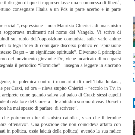
e il disegno di questi rappresentasse una scommessa di libertà,
ortuno consegnare l'Italia a un Pds in parte acerbo e in parte
 sociali”, espressione – nota Maurizio Chierici - di una sinistra
non sopportava tradimenti nel nome del Vangelo. Vi scrive di
 quindi sul ruolo dell’opposizione comunista, sulle varie anime
etti lo lega l’idea di coniugare discorso politico ed ispirazione
stesso Baget – un significato spirituale”. Divenuto il principale
nterno del movimento giovanile Dc, viene incaricato di occuparsi
 segnala il periodico “Formiche” - insegna a leggere in sincrono
ente, in polemica contro i mandarini di quell’Italia lontana,
e per Craxi, ed ora – rileva stupito Chierici – “eccolo in Tv, in
arciprete come quando saliva sul palco di Craxi; stessi capelli
ude il redattore del Corsera – le abitudini si sono divise. Dossetti
on ha mai spesso di parlare, di scrivere”.
che potremmo dire di sinistra cattolica, visto che il termine
bra offensivo”. Una posizione che non coincideva affatto con
ti in politica, ossia laicità della politica), avendo la sua radice