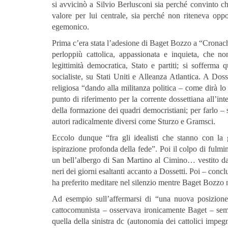
si avvicinò a Silvio Berlusconi sia perché convinto ch
valore per lui centrale, sia perché non riteneva opp
egemonico.
Prima c’era stata l’adesione di Baget Bozzo a “Cronache
perloppiù cattolica, appassionata e inquieta, che 
legittimità democratica, Stato e partiti; si sofferma
socialiste, su Stati Uniti e Alleanza Atlantica. A Doss
religiosa “dando alla militanza politica – come dirà lo 
punto di riferimento per la corrente dossettiana all’i
della formazione dei quadri democristiani; per farlo –
autori radicalmente diversi come Sturzo e Gramsci.
Eccolo dunque “fra gli idealisti che stanno con la g
ispirazione profonda della fede”. Poi il colpo di fulmin
un bell’albergo di San Martino al Cimino… vestito da 
neri dei giorni esaltanti accanto a Dossetti. Poi – concl
ha preferito meditare nel silenzio mentre Baget Bozzo n
Ad esempio sull’affermarsi di “una nuova posizione 
cattocomunista – osservava ironicamente Baget – sem
quella della sinistra dc (autonomia dei cattolici impegna