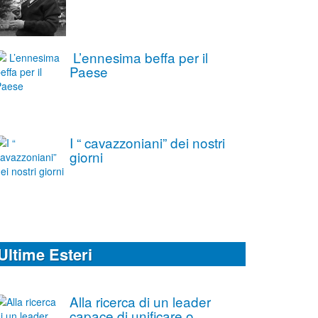
L’ennesima beffa per il
Paese
I “ cavazzoniani” dei nostri
giorni
Ultime Esteri
Alla ricerca di un leader
capace di unificare o,