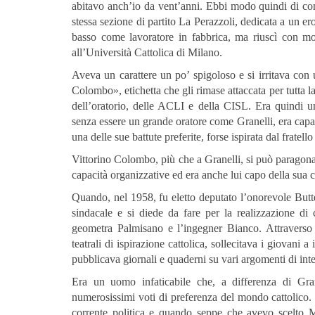
abitavo anch’io da vent’anni. Ebbi modo quindi di c
stessa sezione di partito La Perazzoli, dedicata a un er
basso come lavoratore in fabbrica, ma riuscì con mo
all’Università Cattolica di Milano.
Aveva un carattere un po’ spigoloso e si irritava con 
Colombo», etichetta che gli rimase attaccata per tutta la
dell’oratorio, delle ACLI e della CISL. Era quindi un
senza essere un grande oratore come Granelli, era capac
una delle sue battute preferite, forse ispirata dal frate
Vittorino Colombo, più che a Granelli, si può paragon
capacità organizzative ed era anche lui capo della sua co
Quando, nel 1958, fu eletto deputato l’onorevole Butte
sindacale e si diede da fare per la realizzazione di 
geometra Palmisano e l’ingegner Bianco. Attraverso
teatrali di ispirazione cattolica, sollecitava i giovani
pubblicava giornali e quaderni su vari argomenti di inte
Era un uomo infaticabile che, a differenza di Grane
numerosissimi voti di preferenza del mondo cattolico.
corrente politica e quando seppe che avevo scelto M