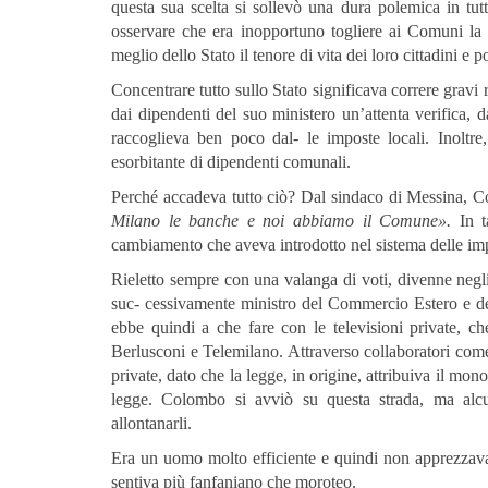
questa sua scelta si sollevò una dura polemica in tu
osservare che era inopportuno togliere ai Comuni la 
meglio dello Stato il tenore di vita dei loro cittadini e 
Concentrare tutto sullo Stato significava correre grav
dai dipendenti del suo ministero un’attenta verifica
raccoglieva ben poco dal- le imposte locali. Inoltr
esorbitante di dipendenti comunali.
Perché accadeva tutto ciò? Dal sindaco di Messina, Co
Milano le banche e noi abbiamo il Comune».
In ta
cambiamento che aveva introdotto nel sistema delle im
Rieletto sempre con una valanga di voti, divenne negli
suc- cessivamente ministro del Commercio Estero e d
ebbe quindi a che fare con le televisioni private, 
Berlusconi e Telemilano. Attraverso collaboratori com
private, dato che la legge, in origine, attribuiva il mon
legge. Colombo si avviò su questa strada, ma alcu
allontanarli.
Era un uomo molto efficiente e quindi non apprezzava 
sentiva più fanfaniano che moroteo.