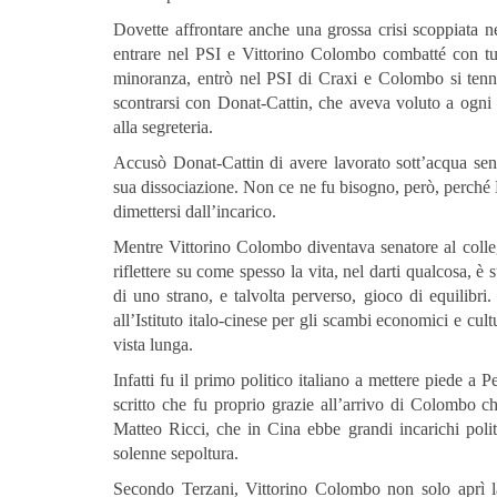
Dovette affrontare anche una grossa crisi scoppiata n
entrare nel PSI e Vittorino Colombo combatté con tut
minoranza, entrò nel PSI di Craxi e Colombo si te
scontrarsi con Donat-Cattin, che aveva voluto a ogni c
alla segreteria.
Accusò Donat-Cattin di avere lavorato sott’acqua sen
sua dissociazione. Non ce ne fu bisogno, però, perché 
dimettersi dall’incarico.
Mentre Vittorino Colombo diventava senatore al collegi
riflettere su come spesso la vita, nel darti qualcosa, è 
di uno strano, e talvolta perverso, gioco di equilibri
all’Istituto italo-cinese per gli scambi economici e cul
vista lunga.
Infatti fu il primo politico italiano a mettere piede a 
scritto che fu proprio grazie all’arrivo di Colombo ch
Matteo Ricci, che in Cina ebbe grandi incarichi politi
solenne sepoltura.
Secondo Terzani, Vittorino Colombo non solo aprì la