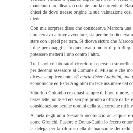
mantenuto un’alleanza costante con la corrente di Base. 
chiesi da dove traesse origine la sua valutazione cosi
diede.
Con mia sorpresa disse che considerava Marcora una pe
non cercava altrove avventure, sia perché lo ritenev
stare con i piedi per terra. Si diceva sicuro che Marco
i due personaggi si frequentavano molto di più di q
potessero metterli l’uno contro l’altro.
Tra i suoi collaboratori ricordo una persona straordinar
per decenni assessore al Comune di Milano e che morì
diceva semplicemente:
«È morta Ester Angiolini, una 
economiche ed Ester Angiolini mi fece assumere dal co
Vittorino Colombo era quasi sempre di buon umore, non 
barzellette pulite ed era sempre pronto a offrire da ber
considerazione perché uomini della sua corrente mi inv
A metà degli anni Sessanta incominciò ad acquisire
come Gronchi, Pastore e Donat-Cattin lo fecero entrar
la delega per la riforma della dichiarazione dei reddi