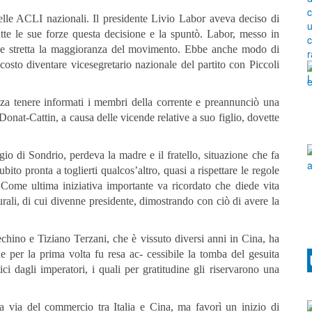
elle ACLI nazionali. Il presidente Livio Labor aveva deciso di
te le sue forze questa decisione e la spuntò. Labor, messo in
nne stretta la maggioranza del movimento. Ebbe anche modo di
osto diventare vicesegretario nazionale del partito con Piccoli
za tenere informati i membri della corrente e preannunciò una
Donat-Cattin, a causa delle vicende relative a suo figlio, dovette
o di Sondrio, perdeva la madre e il fratello, situazione che fa
subito pronta a toglierti qualcos’altro, quasi a rispettare le regole
. Come ultima iniziativa importante va ricordato che diede vita
turali, di cui divenne presidente, dimostrando con ciò di avere la
Pechino e Tiziano Terzani, che è vissuto diversi anni in Cina, ha
e per la prima volta fu resa ac- cessibile la tomba del gesuita
ci dagli imperatori, i quali per gratitudine gli riservarono una
 via del commercio tra Italia e Cina, ma favorì un inizio di