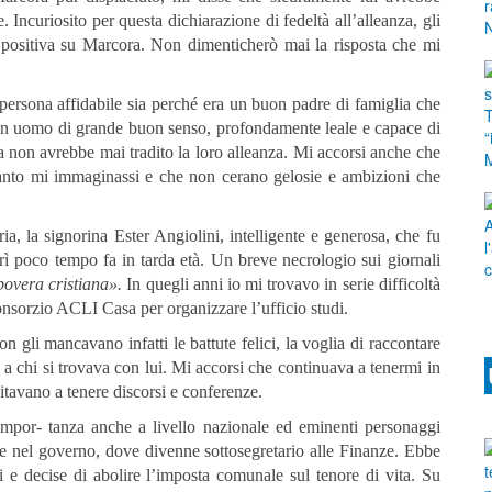
Incuriosito per questa dichiarazione di fedeltà all’alleanza, gli
̀ positiva su Marcora. Non dimenticherò mai la risposta che mi
rsona affidabile sia perché era un buon padre di famiglia che
a un uomo di grande buon senso, profondamente leale e capace di
ra non avrebbe mai tradito la loro alleanza. Mi accorsi anche che
uanto mi immaginassi e che non cerano gelosie e ambizioni che
ia, la signorina Ester Angiolini, intelligente e generosa, che fu
 poco tempo fa in tarda età. Un breve necrologio sui giornali
povera cristiana».
In quegli anni io mi trovavo in serie difficoltà
nsorzio ACLI Casa per organizzare l’ufficio studi.
gli mancavano infatti le battute felici, la voglia di raccontare
e a chi si trovava con lui. Mi accorsi che continuava a tenermi in
itavano a tenere discorsi e conferenze.
 impor- tanza anche a livello nazionale ed eminenti personaggi
e nel governo, dove divenne sottosegretario alle Finanze. Ebbe
ti e decise di abolire l’imposta comunale sul tenore di vita. Su