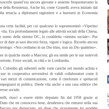
onoscerlo quand’era ancora giovane e assieme frequentavamo la
oe della Resistenza. Anche lui, come Granelli, aveva iniziato dal
lta tenacia a diplomarsi ragioniere e a laurearsi in Economia
una certa facilità, per cui qualcuno lo soprannominò «Viperino
 vita. Era profondamente legato alle attività sociali della Chiesa,
 uomo della sinistra DC, la cosiddetta «sinistra sociale». Pur
e di dare ai suoi discorsi forza, vigore e logica. Ricordo ancora
llo teologo: «Noi crediamo in un Dio trino, non un Dio quattrino».
are in qualche modo a Marcora; gli era simile per le sue notevoli
rrente, Forze sociali, in città e in Lombardia.
̀, Colombo gli subentrò nelle varie cariche nel mondo aclista e
case in cooperativa servendosi di validi collaboratori come il
 vari mezzi di comunicazione, come il cineforum e spettacoli
 a impegnarsi in politica. Diede vita anche a una casa editrice che
resse sociale.
lli, riuscì a essere eletto deputato fin dal 1958 grazie ai
 Dato che mi conosceva bene, desiderava che entrassi nella sua
arcora pur dispiaciuto, mi disse che sicuramente lui avrebbe