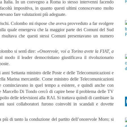
tta Italia. In un convegno a Roma io stesso intervenni facendo
facoltà impositiva, in quanto questi ultimi conoscevano molto
potevano fare valutazioni più adeguate.
i rischi. Colombo mi rispose che aveva provveduto a far svolgere
, dalla quale emergeva che la maggior parte dei Comuni del Sud
e, risultava che questi stessi Comuni presentavano un numero
lombo si sentì dire:
«Onorevole, voi a Torino avete la FIAT, a
l modo il leader democristiano giustificava il rivoluzionario
poste.
 anni Settanta ministro delle Poste e delle Telecomunicazioni e
ella Marina mercantile. Come ministro delle Telecomunicazioni
che cominciavano in quel tempo a esistere, e quindi anche con
e Marcello Di Tondo cercò di capire bene il problema delle TV
opolio delle televisioni alla RAI. Si trattava quindi di cambiare la
ni suoi collaboratori furono coinvolti in scandali e dovette
più di tanto la conduzione del partito dell’onorevole Moro; si