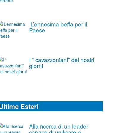
L’ennesima beffa per il
Paese
I “ cavazzoniani” dei nostri
giorni
Ultime Esteri
Alla ricerca di un leader
capace di unificare o,