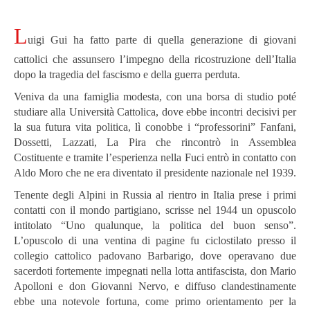
L
uigi Gui ha fatto parte di quella generazione di giovani
cattolici che assunsero l’impegno della ricostruzione dell’Italia
dopo la tragedia del fascismo e della guerra perduta.
Veniva da una famiglia modesta, con una borsa di studio poté
studiare alla Università Cattolica, dove ebbe incontri decisivi per
la sua futura vita politica, lì conobbe i “professorini” Fanfani,
Dossetti, Lazzati, La Pira che rincontrò in Assemblea
Costituente e tramite l’esperienza nella Fuci entrò in contatto con
Aldo Moro che ne era diventato il presidente nazionale nel 1939.
Tenente degli Alpini in Russia al rientro in Italia prese i primi
contatti con il mondo partigiano, scrisse nel 1944 un opuscolo
intitolato “Uno qualunque, la politica del buon senso”.
L’opuscolo di una ventina di pagine fu ciclostilato presso il
collegio cattolico padovano Barbarigo, dove operavano due
sacerdoti fortemente impegnati nella lotta antifascista, don Mario
Apolloni e don Giovanni Nervo, e diffuso clandestinamente
ebbe una notevole fortuna, come primo orientamento per la