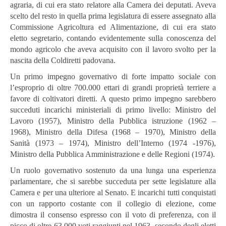
agraria, di cui era stato relatore alla Camera dei deputati. Aveva
scelto del resto in quella prima legislatura di essere assegnato alla
Commissione Agricoltura ed Alimentazione, di cui era stato
eletto segretario, contando evidentemente sulla conoscenza del
mondo agricolo che aveva acquisito con il lavoro svolto per la
nascita della Coldiretti padovana.
Un primo impegno governativo di forte impatto sociale con
l’esproprio di oltre 700.000 ettari di grandi proprietà terriere a
favore di coltivatori diretti. A questo primo impegno sarebbero
succeduti incarichi ministeriali di primo livello: Ministro del
Lavoro (1957), Ministro della Pubblica istruzione (1962 –
1968), Ministro della Difesa (1968 – 1970), Ministro della
Sanità (1973 – 1974), Ministro dell’Interno (1974 -1976),
Ministro della Pubblica Amministrazione e delle Regioni (1974).
Un ruolo governativo sostenuto da una lunga una esperienza
parlamentare, che si sarebbe succeduta per sette legislature alla
Camera e per una ulteriore al Senato. E incarichi tutti conquistati
con un rapporto costante con il collegio di elezione, come
dimostra il consenso espresso con il voto di preferenza, con il
picco di oltre 63.000 voti raggiunti nel 1963, secondo degli eletti