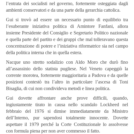
l’entrata dei socialisti nel governo, fortemente osteggiata dagli
ambienti conservatori e da una parte della gerarchia cattolica.
Gui si trovò ad essere un necessario punto di equilibrio tra
l’esuberante iniziativa politica di Amintore Fanfani, allora
insieme Presidente del Consiglio e Segretario Politico nazionale
e quella parte del partito e dei gruppi che mal tolleravano questa
concentrazione di potere e l’iniziativa riformatrice sia nel campo
della politica interna che in quella estera.
Nacque uno stretto sodalizio con Aldo Moro che durò fino
all’assassinio dello statista pugliese. Nel Veneto capeggiò la
corrente morotea, fortemente maggioritaria a Padova e da quelle
posizioni contestò tra l’altro in particolare l’ascesa di Toni
Bisaglia, di cui non condivideva metodi e linea politica.
Gui dovette affrontare anche prove difficili, quando,
ingiustamente tirato in causa nello scandalo Lockheed nel
febbraio del 1976 si dimise immediatamente da Ministro
dell’Interno, pur sapendosi totalmente innocente. Dovette
aspettare il 1979 perché la Corte Costituzionale lo assolvesse
con formula piena per non aver commesso il fatto.