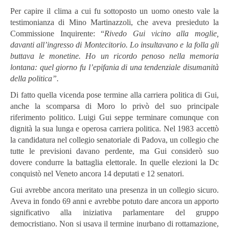
Per capire il clima a cui fu sottoposto un uomo onesto vale la
testimonianza di Mino Martinazzoli, che aveva presieduto la
Commissione Inquirente: “
Rivedo Gui vicino alla moglie,
davanti all’ingresso di Montecitorio. Lo insultavano e la folla gli
buttava le monetine. Ho un ricordo penoso nella memoria
lontana: quel giorno fu l’epifania di una tendenziale disumanità
della politica”.
Di fatto quella vicenda pose termine alla carriera politica di Gui,
anche la scomparsa di Moro lo privò del suo principale
riferimento politico. Luigi Gui seppe terminare comunque con
dignità la sua lunga e operosa carriera politica. Nel 1983 accettò
la candidatura nel collegio senatoriale di Padova, un collegio che
tutte le previsioni davano perdente, ma Gui considerò suo
dovere condurre la battaglia elettorale. In quelle elezioni la Dc
conquistò nel Veneto ancora 14 deputati e 12 senatori.
Gui avrebbe ancora meritato una presenza in un collegio sicuro.
Aveva in fondo 69 anni e avrebbe potuto dare ancora un apporto
significativo alla iniziativa parlamentare del gruppo
democristiano. Non si usava il termine inurbano di rottamazione,