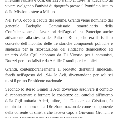
il regime fascista e così, dal 1925 e sino al 1944, si guadagnò da
vivere svolgendo l’attività di tipografo presso il Pontificio istituto
delle Missioni estere a Milano.
Nel 1943, dopo la caduta del regime, Grandi viene nominato dal
generale Badoglio Commissario straordinario della
Confederazione dei lavoratori dell’agricoltura. Partecipò anche
attivamente alla stesura del Patto di Roma, che era il risultato
concreto dell’incontro delle tre storiche componenti politiche e
sindacali per la ricostituzione del sindacato democratico ed
unitario della Cgil elaborato da Di Vittorio per i comunisti,
Buozzi per i socialisti e da Achille Grandi per i cattolici.
Grandi, contemporaneamente al progetto dell’unità sindacale,
fondò nell’agosto del 1944 le Acli, diventandone per soli sei
mesi il primo Presidente nazionale.
Secondo lo stesso Grandi le Acli dovevano assolvere il compito
di rappresentare e formare le coscienze dei cattolici all’interno
della Cgil unitaria. Aderì, infine, alla Democrazia Cristiana, fu
nominato membro della Direzione nazionale come componente
della corrente di sinistra che faceva capo a Giovanni Gronchi e