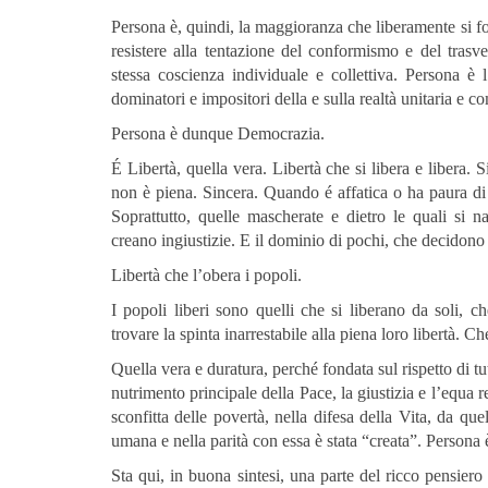
Persona è, quindi, la maggioranza che liberamente si for
resistere alla tentazione del conformismo e del trasve
stessa coscienza individuale e collettiva. Persona è 
dominatori e impositori della e sulla realtà unitaria e c
Persona è dunque Democrazia.
É Libertà, quella vera. Libertà che si libera e libera. 
non è piena. Sincera. Quando é affatica o ha paura di
Soprattutto, quelle mascherate e dietro le quali si 
creano ingiustizie. E il dominio di pochi, che decidono de
Libertà che l’obera i popoli.
I popoli liberi sono quelli che si liberano da soli, 
trovare la spinta inarrestabile alla piena loro libertà.
Quella vera e duratura, perché fondata sul rispetto di tu
nutrimento principale della Pace, la giustizia e l’equa re
sconfitta delle povertà, nella difesa della Vita, da qu
umana e nella parità con essa è stata “creata”. Persona è
Sta qui, in buona sintesi, una parte del ricco pensiero