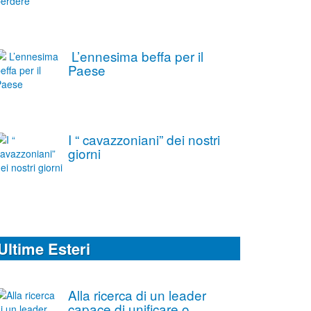
L’ennesima beffa per il
Paese
I “ cavazzoniani” dei nostri
giorni
Ultime Esteri
Alla ricerca di un leader
capace di unificare o,