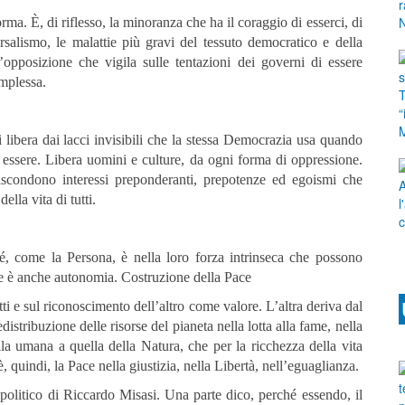
ma. È, di riflesso, la minoranza che ha il coraggio di esserci, di
rsalismo, le malattie più gravi del tessuto democratico e della
l’opposizione che vigila sulle tentazioni dei governi di essere
omplessa.
Si libera dai lacci invisibili che la stessa Democrazia usa quando
 essere. Libera uomini e culture, da ogni forma di oppressione.
nascondono interessi preponderanti, prepotenze ed egoismi che
lla vita di tutti.
ché, come la Persona, è nella loro forza intrinseca che possono
 Che è anche autonomia. Costruzione della Pace
tti e sul riconoscimento dell’altro come valore. L’altra deriva dal
distribuzione delle risorse del pianeta nella lotta alla fame, nella
ella umana a quella della Natura, che per la ricchezza della vita
, quindi, la Pace nella giustizia, nella Libertà, nell’eguaglianza.
 politico di Riccardo Misasi. Una parte dico, perché essendo, il