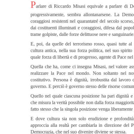
P
arlare di Riccardo Misasi equivale a parlare di 
progressivamente, sembra allontanarsene. La Democ
coraggiosi resistenti nel quarantatré del secolo scorso,
dai costituenti illuminati e coraggiosi, difesa dal popo
trame golpiste, dalle forze delittuose nere e sanguinarie
E, poi, da quelle del terrorismo rosso, quasi tutte al
cultura antica, nella sua forza politica, nel suo spiri
quale forza di libertà e di progresso, agente di Pace nel
Quella che ha, come ci insegna Misasi, nel valore ass
realizzare la Pace nel mondo. Non soltanto nel nos
costitutivo. Persona è dignità, irrobustita dal lavoro
governo. E perciò è governo stesso delle risorse comuni.
Quello nel quale ciascuna posizione ha pari dignità e pa
che misura la verità possibile non dalla forza maggiorit
fatto stesso che la singola posizione venga liberamente
E dove cultura sia non solo erudizione e profondità 
approccia alla realtà per cambiarla in direzione del 
Democrazia, che nel suo divenire diviene se stessa.