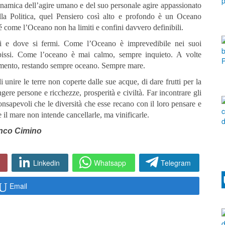
dinamica dell’agire umano e del suo personale agire appassionato
della Politica, quel Pensiero così alto e profondo è un Oceano
é come l’Oceano non ha limiti e confini davvero definibili.
i e dove si fermi. Come l’Oceano è imprevedibile nei suoi
bissi. Come l’oceano è mai calmo, sempre inquieto. A volte
imento, restando sempre oceano. Sempre mare.
unire le terre non coperte dalle sue acque, di dare frutti per la
ungere persone e ricchezze, prosperità e civiltà. Far incontrare gli
 consapevoli che le diversità che esse recano con il loro pensare e
lle il mare non intende cancellarle, ma vinificarle.
nco Cimino
Linkedin
Whatsapp
Telegram
Email