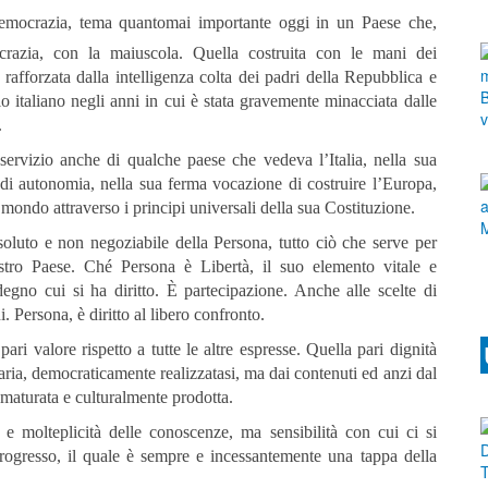
Democrazia, tema quantomai importante oggi in un Paese che,
razia, con la maiuscola. Quella costruita con le mani dei
 rafforzata dalla intelligenza colta dei padri della Repubblica e
lo italiano negli anni in cui è stata gravemente minacciata dalle
.
 servizio anche di qualche paese che vedeva l’Italia, nella sua
to di autonomia, nella sua ferma vocazione di costruire l’Europa,
 mondo attraverso i principi universali della sua Costituzione.
oluto e non negoziabile della Persona, tutto ciò che serve per
tro Paese. Ché Persona è Libertà, il suo elemento vitale e
 degno cui si ha diritto. È partecipazione. Anche alle scelte di
 Persona, è diritto al libero confronto.
ri valore rispetto a tutte le altre espresse. Quella pari dignità
aria, democraticamente realizzatasi, ma dai contenuti ed anzi dal
 maturata e culturalmente prodotta.
e molteplicità delle conoscenze, ma sensibilità con cui ci si
Progresso, il quale è sempre e incessantemente una tappa della