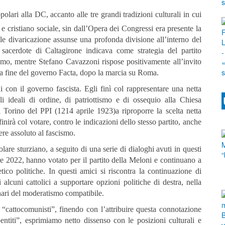
popolari alla DC, accanto alle tre grandi tradizioni culturali in cui
i e cristiano sociale, sin dall’Opera dei Congressi era presente la
ale divaricazione assunse una profonda divisione all’interno del
 sacerdote di Caltagirone indicava come strategia del partito
ismo, mentre Stefano Cavazzoni rispose positivamente all’invito
lla fine del governo Facta, dopo la marcia su Roma.
con il governo fascista. Egli finì col rappresentare una netta
li ideali di ordine, di patriottismo e di ossequio alla Chiesa
 Torino del PPI (1214 aprile 1923)a riproporre la scelta netta
inirà col votare, contro le indicazioni dello stesso partito, anche
ere assoluto al fascismo.
re sturziano, a seguito di una serie di dialoghi avuti in questi
e 2022, hanno votato per il partito della Meloni e continuano a
ico politiche. In questi amici si riscontra la continuazione di
 alcuni cattolici a supportare opzioni politiche di destra, nella
nari del moderatismo compatibile.
cattocomunisti”, finendo con l’attribuire questa connotazione
titi”, esprimiamo netto dissenso con le posizioni culturali e