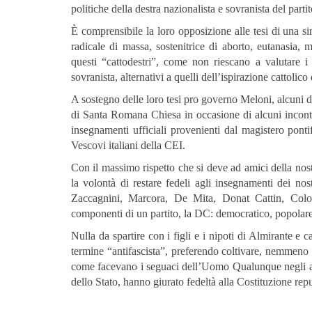
politiche della destra nazionalista e sovranista del parti
È comprensibile la loro opposizione alle tesi di una si
radicale di massa, sostenitrice di aborto, eutanasia,
questi “cattodestri”, come non riescano a valutare i r
sovranista, alternativi a quelli dell’ispirazione cattolico
A sostegno delle loro tesi pro governo Meloni, alcuni 
di Santa Romana Chiesa in occasione di alcuni incontr
insegnamenti ufficiali provenienti dal magistero ponti
Vescovi italiani della CEI.
Con il massimo rispetto che si deve ad amici della nost
la volontà di restare fedeli agli insegnamenti dei n
Zaccagnini, Marcora, De Mita, Donat Cattin, Colom
componenti di un partito, la DC: democratico, popolare 
Nulla da spartire con i figli e i nipoti di Almirante e
termine “antifascista”, preferendo coltivare, nemmeno c
come facevano i seguaci dell’Uomo Qualunque negli anni 
dello Stato, hanno giurato fedeltà alla Costituzione repu