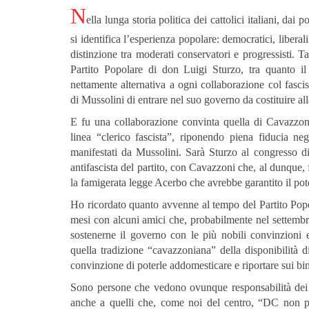
N
ella lunga storia politica dei cattolici italiani, dai 
si identifica l’esperienza popolare: democratici, liberal
distinzione tra moderati conservatori e progressisti. T
Partito Popolare di don Luigi Sturzo, tra quanto il
nettamente alternativa a ogni collaborazione col fasc
di Mussolini di entrare nel suo governo da costituire a
E fu una collaborazione convinta quella di Cavazzoni 
linea “clerico fascista”, riponendo piena fiducia neg
manifestati da Mussolini. Sarà Sturzo al congresso di
antifascista del partito, con Cavazzoni che, al dunque, f
la famigerata legge Acerbo che avrebbe garantito il pot
Ho ricordato quanto avvenne al tempo del Partito Popola
mesi con alcuni amici che, probabilmente nel settembr
sostenerne il governo con le più nobili convinzioni et
quella tradizione “cavazzoniana” della disponibilità di
convinzione di poterle addomesticare e riportare sui bi
Sono persone che vedono ovunque responsabilità dei “
anche a quelli che, come noi del centro, “DC non pen