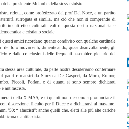
to della presidente Meloni e della stessa sinistra.
nistra ridotta, come profetizzato dal prof Del Noce, a un partito
 maternità surrogata et similia, ma ciò che non si comprende di
iferimenti etico culturali reali di questa destra nazionalista e
 democratica e cristiano sociale.
di questi amici ricordano quanto condiviso con qualche cardinale
i dei loro movimenti, dimenticando, quasi disinvoltamente, gli
ficio e dalle conclusioni delle frequenti assemblee plenarie dei
ra stessa area culturale, da parte nostra desideriamo confermare
ostri padri e maestri da Sturzo a De Gasperi, da Moro, Rumor,
bo, Piccoli, Forlani e di quanti si sono sempre dichiarati
e antifascista.
 camerati della X MAS, e di quanti non riescono a pronunciare il
on discrezione, il culto per il Duce e a dichiararsi al massimo,
’50: “ afascisti”; anche quelli che, eletti alle più alte cariche
bblicana e antifascista.