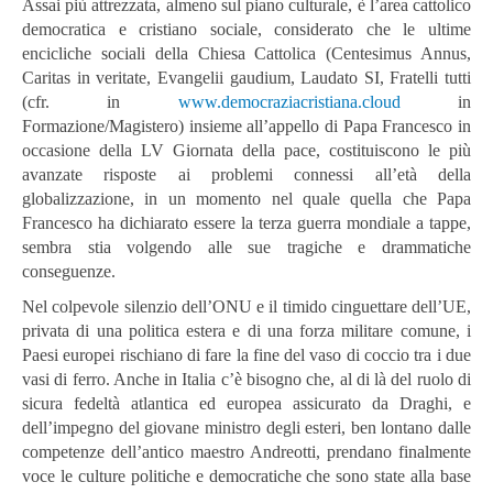
Assai più attrezzata, almeno sul piano culturale, è l’area cattolico
democratica e cristiano sociale, considerato che le ultime
encicliche sociali della Chiesa Cattolica (Centesimus Annus,
Caritas in veritate, Evangelii gaudium, Laudato SI, Fratelli tutti
(cfr. in
www.democraziacristiana.cloud
in
Formazione/Magistero) insieme all’appello di Papa Francesco in
occasione della LV Giornata della pace, costituiscono le più
avanzate risposte ai problemi connessi all’età della
globalizzazione, in un momento nel quale quella che Papa
Francesco ha dichiarato essere la terza guerra mondiale a tappe,
sembra stia volgendo alle sue tragiche e drammatiche
conseguenze.
Nel colpevole silenzio dell’ONU e il timido cinguettare dell’UE,
privata di una politica estera e di una forza militare comune, i
Paesi europei rischiano di fare la fine del vaso di coccio tra i due
vasi di ferro. Anche in Italia c’è bisogno che, al di là del ruolo di
sicura fedeltà atlantica ed europea assicurato da Draghi, e
dell’impegno del giovane ministro degli esteri, ben lontano dalle
competenze dell’antico maestro Andreotti, prendano finalmente
voce le culture politiche e democratiche che sono state alla base