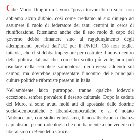
C
he Mario Draghi un lavoro “possa trovarselo da solo” non
abbiamo alcun dubbio, così come crediamo al suo diniego ad
assumere il ruolo di federatore dei tanti centrini in cerca di
riunificazione. Riteniamo anche che il suo ruolo di capo del
governo debba rimanere sino al raggiungimento degli
adempimenti previsti dall’UE per il PNRR. Ciò non toglie,
tuttavia, che ci si debba impegnare per costruire il nuovo centro
della politica italiana che, come ho scritto più volte, non può
risultare dalla semplice sommatoria dei diversi addendi sul
campo, ma dovrebbe rappresentare l’incontro delle principali
culture politiche riformiste presenti in Italia.
Nell'ambiente laico purtroppo, tranne qualche lodevole
eccezione, sembra prevalere il deserto culturale. Dopo la caduta
del Muro, si sono avuti molti atti di apostasia dalle dottrine
social-democratiche e liberal-democratiche e si è notato
l’abbracciare, con stolto entusiasmo, il neo-liberismo o finanz-
capitalismo, pseudo-ideologia che non ha niente a che vedere col
liberalismo di Benedetto Croce.