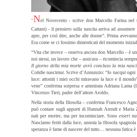
N
“
el Novecento - scrive don Marcello Farina nel
Cattani) - il pensiero sulla nascita arriva ad assumere
apre, per così dire, anche alle donne”. Prima avevamo u
Era come se ci fossimo dimenticati del momento iniziale
“Vita che invece – osserva ancora don Marcello – è un 
noi stessi, un lavoro che – assicura – ricomincia sempr
Il giorno della mia morte avrò concluso la mia nasci
Cotidie nascimur. Scrive d’Annunzio: “Io nacqui ogni 
luce: attoniti i miei occhi miravano la luce e il mond
vene” conferma sorpresa e ammirata Adriana Lama (Il
Vincenzo Tieri, padre dell’attore Aroldo.
Nella storia della filosofia – conferma Francesco Agnol
può contare sugli apporti di Hannah Arendt e Maria 
nati per morire, ma per incominciare. Sono
esseri na
Nasciamo feriti dalla luce, annota la filosofa spagno
speranza è fame di nascere del tutto… nessuna fatica è