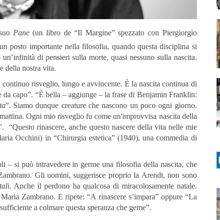
 suo
Pane
(un libro de “Il Margine” spezzato con Piergiorgio
 un posto importante nella filosofia, quando questa disciplina si
n’infinità di pensieri sulla morte, quasi nessuno sulla nascita.
 della nostra vita.
continuo risveglio, lungo e avvincente. È la nascita continua di
e da capo”. “È bella – aggiunge – la frase di Benjamin Franklin:
ta
”. Siamo dunque creature che nascono un poco ogni giorno.
mattina. Ogni mio risveglio fu come un'improvvisa nascita della
o”. “Questo rinascere, anche questo nascere della vita nelle mie
aria Occhini) in “Chirurgia estetica” (1940), una commedia di
i – si può intravedere in germe una filosofia della nascita, che
Zambrano. Gli uomini, suggerisce proprio la Arendt, non sono
tali
. Anche il perdono ha qualcosa di miracolosamente natale.
la Maria Zambrano. E ripete: “A rinascere s’impara” oppure “La
 sufficiente a colmare questa speranza che geme”.