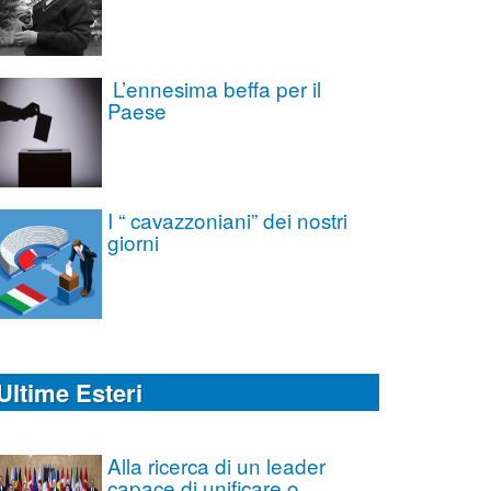
L’ennesima beffa per il
Paese
I “ cavazzoniani” dei nostri
giorni
Ultime Esteri
Alla ricerca di un leader
capace di unificare o,