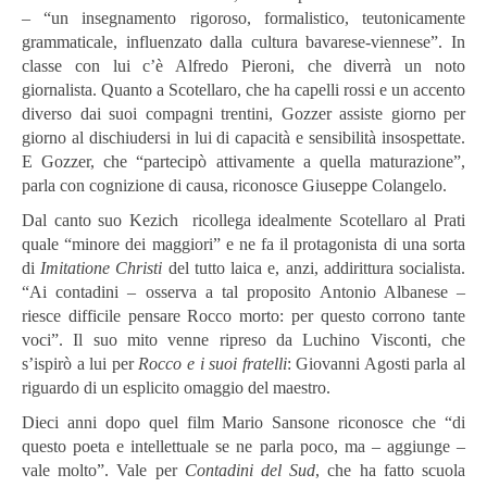
– “un insegnamento rigoroso, formalistico, teutonicamente
grammaticale, influenzato dalla cultura bavarese-viennese”. In
classe con lui c’è Alfredo Pieroni, che diverrà un noto
giornalista. Quanto a Scotellaro, che ha capelli rossi e un accento
diverso dai suoi compagni trentini, Gozzer assiste giorno per
giorno al dischiudersi in lui di capacità e sensibilità insospettate.
E Gozzer, che “partecipò attivamente a quella maturazione”,
parla con cognizione di causa, riconosce Giuseppe Colangelo.
Dal canto suo Kezich ricollega idealmente Scotellaro al Prati
quale “minore dei maggiori” e ne fa il protagonista di una sorta
di
Imitatione Christi
del tutto laica e, anzi, addirittura socialista.
“Ai contadini – osserva a tal proposito Antonio Albanese –
riesce difficile pensare Rocco morto: per questo corrono tante
voci”. Il suo mito venne ripreso da Luchino Visconti, che
s’ispirò a lui per
Rocco e i suoi fratelli
: Giovanni Agosti parla al
riguardo di un esplicito omaggio del maestro.
Dieci anni dopo quel film Mario Sansone riconosce che “di
questo poeta e intellettuale se ne parla poco, ma – aggiunge –
vale molto”. Vale per
Contadini del Sud
, che ha fatto scuola