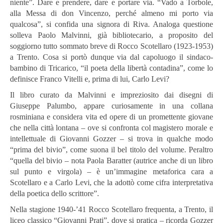
niente”. Dare e prendere, dare e portare via. “Vado a Torbole,
alla Messa di don Vincenzo, perché almeno mi porto via
qualcosa”, si confida una signora di Riva. Analoga questione
solleva Paolo Malvinni, già bibliotecario, a proposito del
soggiorno tutto sommato breve di Rocco Scotellaro (1923-1953)
a Trento. Cosa si portò dunque via dal capoluogo il sindaco-
bambino di Tricarico, “il poeta della libertà contadina”, come lo
definisce Franco Vitelli e, prima di lui, Carlo Levi?
Il libro curato da Malvinni e impreziosito dai disegni di
Giuseppe Palumbo, appare curiosamente in una collana
rosminiana e considera vita ed opere di un promettente giovane
che nella città lontana – ove si confronta col magistero morale e
intellettuale di Giovanni Gozzer – si trova in qualche modo
“prima del bivio”, come suona il bel titolo del volume. Peraltro
“quella del bivio – nota Paola Baratter (autrice anche di un libro
sul punto e virgola) – è un’immagine metaforica cara a
Scotellaro e a Carlo Levi, che la adottò come cifra interpretativa
della poetica dello scrittore”.
Nella stagione 1940-’41 Rocco Scotellaro frequenta, a Trento, il
liceo classico “Giovanni Prati”, dove si pratica – ricorda Gozzer