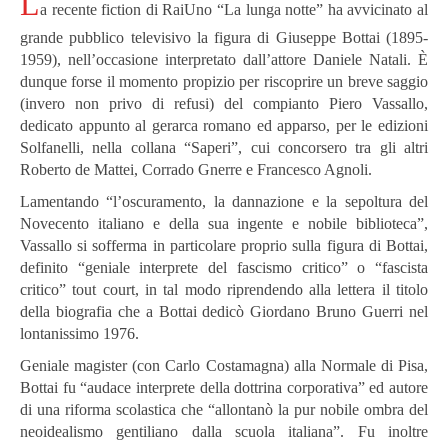
L
a recente fiction di RaiUno “La lunga notte” ha avvicinato al
grande pubblico televisivo la figura di Giuseppe Bottai (1895-
1959), nell’occasione interpretato dall’attore Daniele Natali. È
dunque forse il momento propizio per riscoprire un breve saggio
(invero non privo di refusi) del compianto Piero Vassallo,
dedicato appunto al gerarca romano ed apparso, per le edizioni
Solfanelli, nella collana “Saperi”, cui concorsero tra gli altri
Roberto de Mattei, Corrado Gnerre e Francesco Agnoli.
Lamentando “l’oscuramento, la dannazione e la sepoltura del
Novecento italiano e della sua ingente e nobile biblioteca”,
Vassallo si sofferma in particolare proprio sulla figura di Bottai,
definito “geniale interprete del fascismo critico” o “fascista
critico” tout court, in tal modo riprendendo alla lettera il titolo
della biografia che a Bottai dedicò Giordano Bruno Guerri nel
lontanissimo 1976.
Geniale magister (con Carlo Costamagna) alla Normale di Pisa,
Bottai fu “audace interprete della dottrina corporativa” ed autore
di una riforma scolastica che “allontanò la pur nobile ombra del
neoidealismo gentiliano dalla scuola italiana”. Fu inoltre