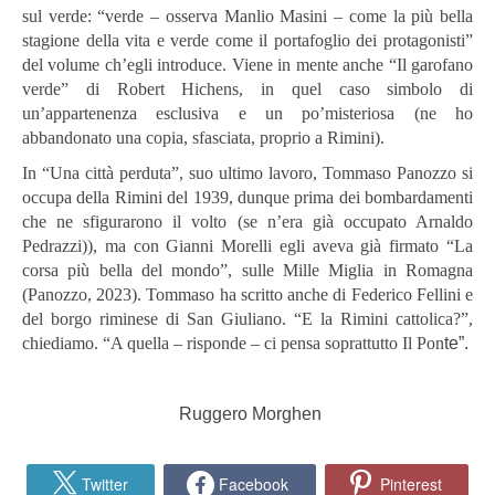
sul verde: “verde – osserva Manlio Masini – come la più bella
stagione della vita e verde come il portafoglio dei protagonisti”
del volume ch’egli introduce. Viene in mente anche “Il garofano
verde” di Robert Hichens, in quel caso simbolo di
un’appartenenza esclusiva e un po’misteriosa (ne ho
abbandonato una copia, sfasciata, proprio a Rimini).
In “Una città perduta”, suo ultimo lavoro, Tommaso Panozzo si
occupa della Rimini del 1939, dunque prima dei bombardamenti
che ne sfigurarono il volto (se n’era già occupato Arnaldo
Pedrazzi)), ma con Gianni Morelli egli aveva già firmato “La
corsa più bella del mondo”, sulle Mille Miglia in Romagna
(Panozzo, 2023). Tommaso ha scritto anche di Federico Fellini e
del borgo riminese di San Giuliano. “E la Rimini cattolica?”,
chiediamo. “A quella – risponde – ci pensa soprattutto Il Pon
te”.
Ruggero Morghen
Twitter
Facebook
Pinterest