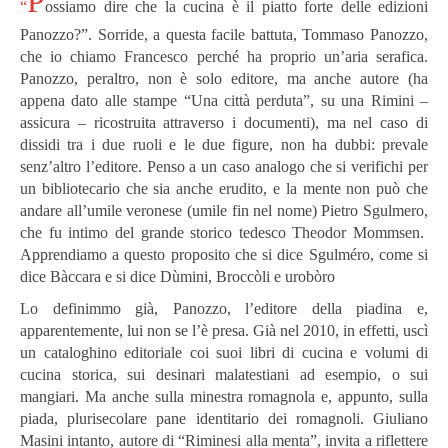
P
“
ossiamo dire che la cucina è il piatto forte delle edizioni
Panozzo?”. Sorride, a questa facile battuta, Tommaso Panozzo,
che io chiamo Francesco perché ha proprio un’aria serafica.
Panozzo, peraltro, non è solo editore, ma anche autore (ha
appena dato alle stampe “Una città perduta”, su una Rimini –
assicura – ricostruita attraverso i documenti), ma nel caso di
dissidi tra i due ruoli e le due figure, non ha dubbi: prevale
senz’altro l’editore. Penso a un caso analogo che si verifichi per
un bibliotecario che sia anche erudito, e la mente non può che
andare all’umile veronese (umile fin nel nome) Pietro Sgulmero,
che fu intimo del grande storico tedesco Theodor Mommsen.
Apprendiamo a questo proposito che si dice Sgulméro, come si
dice Bàccara e si dice Dùmini, Broccòli e urobòro
Lo definimmo già, Panozzo, l’editore della piadina e,
apparentemente, lui non se l’è presa. Già nel 2010, in effetti, uscì
un cataloghino editoriale coi suoi libri di cucina e volumi di
cucina storica, sui desinari malatestiani ad esempio, o sui
mangiari. Ma anche sulla minestra romagnola e, appunto, sulla
piada, plurisecolare pane identitario dei romagnoli. Giuliano
Masini intanto, autore di “Riminesi alla menta”, invita a riflettere