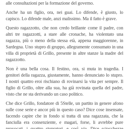
alle consultazioni per la formazione del governo.
Anche ha un figlio, ora, nei guai. Lo difende, è giusto, lo
capisco. Lo difende male, anzi malissimo. Ma il fatto è grave.
Questo ragazzotto, che non credo brillante come il padre, con
altri tre ragazzotti, a stare alle cronache, ha violentato una
ragazza, più o meno della stessa età, appena maggiorenne, in
Sardegna. Uno stupro di gruppo, allegramente consumato in una
villa di proprietà di Grillo, presente in altre stanze la madre del
ragazzotto.
Non è una bella cosa. Il festino, ora, si muta in tragedia. I
genitori della ragazza, giustamente, hanno denunciato lo stupro.
I nostri quattro eroi rischiano di rovinarsi la vita per sempre. Il
figlio di Grillo, oltre alla sua, ha già rovinata quella del padre,
visto che ne sta derivando un caso politico.
Che dice Grillo, fondatore di 5Stelle, un partito in genere afono
sulle cose serie e ancor più in questo caso? Dice cose insensate,
facendo capire che in fondo si tratta di una ragazzata, che la
fanciulla era consenziente, e magari, forse, li avrebbe pure
provocati, i quattro stupratori, e così via. Dice sciocchezze