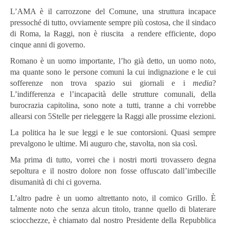
L’AMA è il carrozzone del Comune, una struttura incapace
pressoché di tutto, ovviamente sempre più costosa, che il sindaco
di Roma, la Raggi, non è riuscita a rendere efficiente, dopo
cinque anni di governo.
Romano è un uomo importante, l’ho già detto, un uomo noto,
ma quante sono le persone comuni la cui indignazione e le cui
sofferenze non trova spazio sui giornali e i
media
?
L’indifferenza e l’incapacità delle strutture comunali, della
burocrazia capitolina, sono note a tutti, tranne a chi vorrebbe
allearsi con 5Stelle per rieleggere la Raggi alle prossime elezioni.
La politica ha le sue leggi e le sue contorsioni. Quasi sempre
prevalgono le ultime. Mi auguro che, stavolta, non sia così.
Ma prima di tutto, vorrei che i nostri morti trovassero degna
sepoltura e il nostro dolore non fosse offuscato dall’imbecille
disumanità di chi ci governa.
L’altro padre è un uomo altrettanto noto, il comico Grillo. È
talmente noto che senza alcun titolo, tranne quello di blaterare
sciocchezze, è chiamato dal nostro Presidente della Repubblica