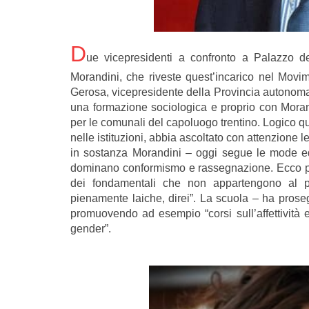
D
ue vicepresidenti a confronto a Palazzo d
Morandini, che riveste quest’incarico nel Movime
Gerosa, vicepresidente della Provincia autonoma 
una formazione sociologica e proprio con Morandin
per le comunali del capoluogo trentino. Logico qui
nelle istituzioni, abbia ascoltato con attenzione 
in sostanza Morandini – oggi segue le mode ed
dominano conformismo e rassegnazione. Ecco pe
dei fondamentali che non appartengono al p
pienamente laiche, direi”. La scuola – ha prosegu
promuovendo ad esempio “corsi sull’affettività e
gender”.