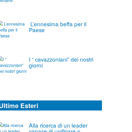
L’ennesima beffa per il
Paese
I “ cavazzoniani” dei nostri
giorni
Ultime Esteri
Alla ricerca di un leader
capace di unificare o,