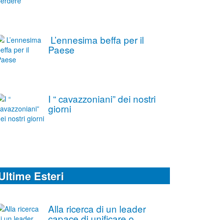
L’ennesima beffa per il
Paese
I “ cavazzoniani” dei nostri
giorni
Ultime Esteri
Alla ricerca di un leader
capace di unificare o,