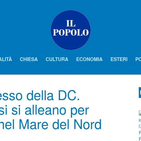
ALITÀ
CHIESA
CULTURA
ECONOMIA
ESTERI
PO
esso della DC.
i si alleano per
 nel Mare del Nord