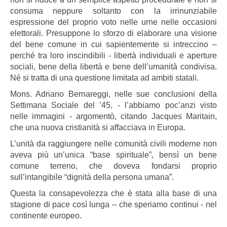
consuma neppure soltanto con la irrinunziabile
espressione del proprio voto nelle urne nelle occasioni
elettorali. Presuppone lo sforzo di elaborare una visione
del bene comune in cui sapientemente si intreccino –
perché tra loro inscindibili - libertà individuali e aperture
sociali, bene della libertà e bene dell’umanità condivisa.
Né si tratta di una questione limitata ad ambiti statali.
Mons. Adriano Bernareggi, nelle sue conclusioni della
Settimana Sociale del ’45, - l’abbiamo poc’anzi visto
nelle immagini - argomentò, citando Jacques Maritain,
che una nuova cristianità si affacciava in Europa.
L’unità da raggiungere nelle comunità civili moderne non
aveva più un’unica “base spirituale”, bensì un bene
comune terreno, che doveva fondarsi proprio
sull’intangibile “dignità della persona umana”.
Questa la consapevolezza che è stata alla base di una
stagione di pace così lunga – che speriamo continui - nel
continente europeo.