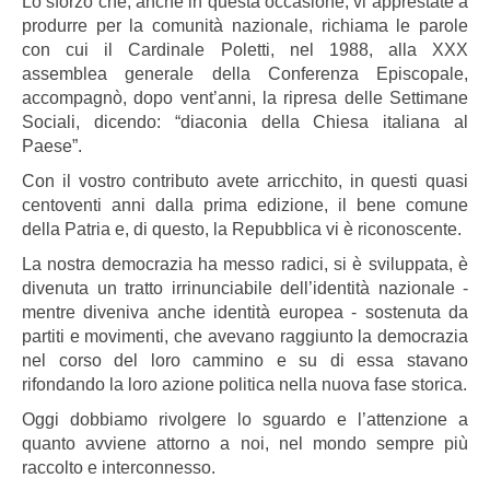
Lo sforzo che, anche in questa occasione, vi apprestate a
produrre per la comunità nazionale, richiama le parole
con cui il Cardinale Poletti, nel 1988, alla XXX
assemblea generale della Conferenza Episcopale,
accompagnò, dopo vent’anni, la ripresa delle Settimane
Sociali, dicendo: “diaconia della Chiesa italiana al
Paese”.
Con il vostro contributo avete arricchito, in questi quasi
centoventi anni dalla prima edizione, il bene comune
della Patria e, di questo, la Repubblica vi è riconoscente.
La nostra democrazia ha messo radici, si è sviluppata, è
divenuta un tratto irrinunciabile dell’identità nazionale -
mentre diveniva anche identità europea - sostenuta da
partiti e movimenti, che avevano raggiunto la democrazia
nel corso del loro cammino e su di essa stavano
rifondando la loro azione politica nella nuova fase storica.
Oggi dobbiamo rivolgere lo sguardo e l’attenzione a
quanto avviene attorno a noi, nel mondo sempre più
raccolto e interconnesso.