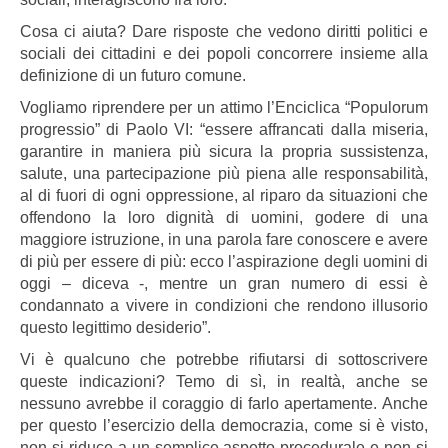
Cosa ci aiuta? Dare risposte che vedono diritti politici e
sociali dei cittadini e dei popoli concorrere insieme alla
definizione di un futuro comune.
Vogliamo riprendere per un attimo l’Enciclica “Populorum
progressio” di Paolo VI: “essere affrancati dalla miseria,
garantire in maniera più sicura la propria sussistenza,
salute, una partecipazione più piena alle responsabilità,
al di fuori di ogni oppressione, al riparo da situazioni che
offendono la loro dignità di uomini, godere di una
maggiore istruzione, in una parola fare conoscere e avere
di più per essere di più: ecco l’aspirazione degli uomini di
oggi – diceva -, mentre un gran numero di essi è
condannato a vivere in condizioni che rendono illusorio
questo legittimo desiderio”.
Vi è qualcuno che potrebbe rifiutarsi di sottoscrivere
queste indicazioni? Temo di sì, in realtà, anche se
nessuno avrebbe il coraggio di farlo apertamente. Anche
per questo l’esercizio della democrazia, come si è visto,
non si riduce a un semplice aspetto procedurale e non si