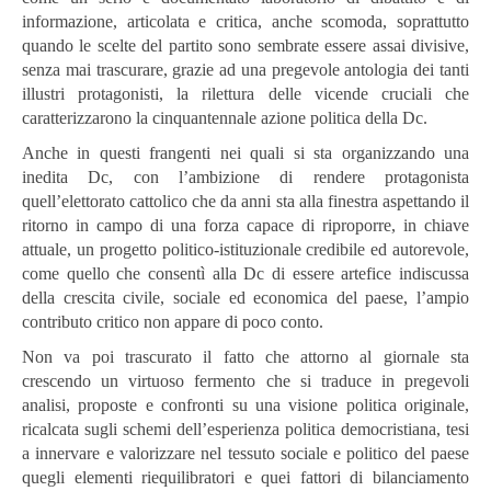
informazione, articolata e critica, anche scomoda, soprattutto
quando le scelte del partito sono sembrate essere assai divisive,
senza mai trascurare, grazie ad una pregevole antologia dei tanti
illustri protagonisti, la rilettura delle vicende cruciali che
caratterizzarono la cinquantennale azione politica della Dc.
Anche in questi frangenti nei quali si sta organizzando una
inedita Dc, con l’ambizione di rendere protagonista
quell’elettorato cattolico che da anni sta alla finestra aspettando il
ritorno in campo di una forza capace di riproporre, in chiave
attuale, un progetto politico-istituzionale credibile ed autorevole,
come quello che consentì alla Dc di essere artefice indiscussa
della crescita civile, sociale ed economica del paese, l’ampio
contributo critico non appare di poco conto.
Non va poi trascurato il fatto che attorno al giornale sta
crescendo un virtuoso fermento che si traduce in pregevoli
analisi, proposte e confronti su una visione politica originale,
ricalcata sugli schemi dell’esperienza politica democristiana, tesi
a innervare e valorizzare nel tessuto sociale e politico del paese
quegli elementi riequilibratori e quei fattori di bilanciamento