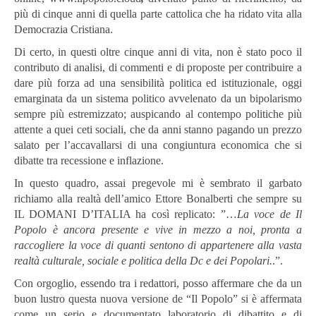
più di cinque anni di quella parte cattolica che ha ridato vita alla
Democrazia Cristiana.
Di certo, in questi oltre cinque anni di vita, non è stato poco il
contributo di analisi, di commenti e di proposte per contribuire a
dare più forza ad una sensibilità politica ed istituzionale, oggi
emarginata da un sistema politico avvelenato da un bipolarismo
sempre più estremizzato; auspicando al contempo politiche più
attente a quei ceti sociali, che da anni stanno pagando un prezzo
salato per l’accavallarsi di una congiuntura economica che si
dibatte tra recessione e inflazione.
In questo quadro, assai pregevole mi è sembrato il garbato
richiamo alla realtà dell’amico Ettore Bonalberti che sempre su
IL DOMANI D’ITALIA ha così replicato: ”…
La voce de Il
Popolo è ancora presente e vive in mezzo a noi, pronta a
raccogliere la voce di quanti sentono di appartenere alla vasta
realtà culturale, sociale e politica della Dc e dei Popolari.
.”.
Con orgoglio, essendo tra i redattori, posso affermare che da un
buon lustro questa nuova versione de “Il Popolo” si è affermata
come un serio e documentato laboratorio di dibattito e di