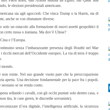
altri Paesi arabi, dall’Arabia saudita all’Egitto, dal Qatar alla
ndo, le elezioni presidenziali americane.
ericana sia agli sgoccioli. Che vinca Trump o la Harris, sta di
nte, anche se con sfumature diverse.
 solo un ostacolo alla formazione di nuovi assetti geopolitici il
non certo russa o iraniana. Ma dov’è Ulisse?
 Cina e l’Europa.
 continuino senza l’imbarazzante presenza degli Houthi nel Mar
i ricchi mercati dell’Occidente europeo. La via di terra è troppo
n.
el mondo.
nte non esiste. Nel suo grande vuoto pare che la preoccupazione
l’aria aperta. Una decisione fondamentale per la pace fra i popoli.
e nessuno se ne renda conto.
a sellando i cavalli, con gli occhi puntati solo dentro casa, e
 non tira, le case green, le discordie sovraniste).
econizzare (l’era digitale, l’intelligenza artificiale, la sicurezza