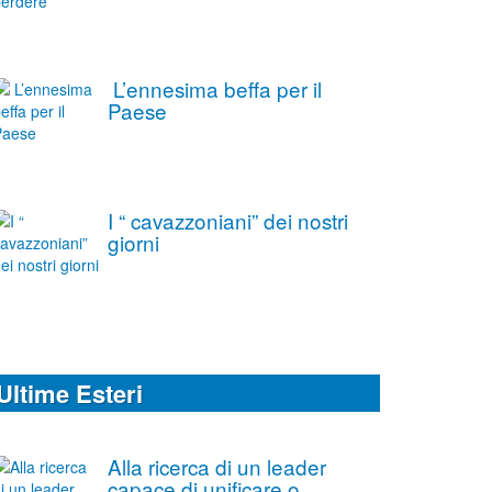
L’ennesima beffa per il
Paese
I “ cavazzoniani” dei nostri
giorni
Ultime Esteri
Alla ricerca di un leader
capace di unificare o,