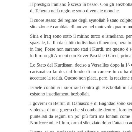
Il prestigio iraniano è sceso in basso. Con gli Hezbolla
di Teheran nella regione sono diventate monche.
Il cuore stesso del regime degli ayatollah è stato colpit
situazione è cambiata di nuovo nel mutevole quadro me
Siria e Iraq sono sotto il mirino turco e israeliano, pe
spaziale, ha fin da subito individuato il nemico, peralt
in Iraq. Forse non saranno stati i Kurdi, ma questo è
lo furono gli Armeni con Enver Pascià e i Greci, prim
Lo Stato del Kurdistan, deciso a Versailles dopo la 1^
carismatico kurdo, dal fondo di un carcere turco ha d
accettare la realtà. Questo non placa, però, la reazione 
Israele continua i suoi raid contro gli Hezbollah in L
esistono insediamenti hezbollah.
I governi di Beirut, di Damasco e di Baghdad sono se
violenza di una guerra che si combatte dentro i loro te
puntellati da regimi un po’ più forti ma lontani come 
Nordcoreani, e l’Iran, ormai silenziato dopo l’attacco a