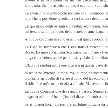
Il tutto si sta svolgendo nel silenzio assordante degli 
Giordania. Stanno aspettando nuovi equilibri. Sullo sfo
La situazione smentisce chi sostiene che l’egemonia am
fatto che la posizione americana sarà ancora determina
La questione degli ostaggi è diventata secondaria. Sono
cui tessuto sarà il prodotto della Penelope americana, 
Altri due commensali sono assenti dal grande gioco, la
La Cina ha interesse a che i suoi traffici mercantili
Rosso. La nuova Via della Seta passa per il mare verso 
lunga e pericolosa anche per i nostalgici del Gran Kha
L’Europa sembra non avere interessi in questa parte d
In realtà ne avrebbe, e molti ma, di fatto politicame
prioritaria sia quella di vietare il fumo del tabacco al
Il ridicolo è un’arma pericolosa e fatale. Ma sembra ch
La nuova Commissione deve ancora partire. Stanno appen
lo spettacolo non è bello (fine del diesel, l’elettrico che
Se si guarda fuori, invece, c’è un futuro difficile da pr