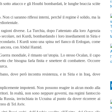
h sotto attacco e gli Houthi bombardati, le lunghe braccia sciite
o. Non ci saranno riflessi interni, perché il regime è solido, ma la
diorientale.
r ragioni diverse. La Turchia, dopo l’attentato alla loro Agenzia
ro secolare, nei Kurdi, bombardando i loro insediamenti in Siria e
 secondario. I Kurdi sono una spina nel fianco di Erdogan, come
a ancora, con Abdul Hamid.
 Guerra mondiale, è rimasto un’utopia. Lo stesso Ocalan, il capo
etto che bisogna farla finita e smettere di combattere. Occorre
turca.
ibano, dove però incontra resistenza, e in Siria e in Iraq, dove
mplicemente impotenti. Non possono reagire in alcun modo alla
rritori. In realtà, non sono neppure governi, ma regimi fantoccio
la Russia, invischiata in Ucraina al punto da dover ricorrere ai
ereo di Tel Aviv.