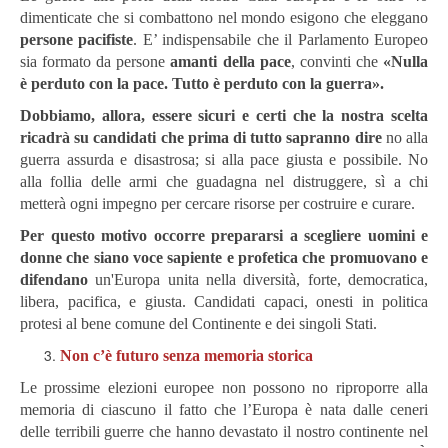
dimenticate che si combattono nel mondo esigono che eleggano
persone pacifiste
. E’ indispensabile che il Parlamento Europeo
sia formato da persone
amanti della pace
, convinti che
«Nulla
è perduto con la pace. Tutto è perduto con la guerra».
Dobbiamo, allora, essere sicuri e certi che la nostra scelta
ricadrà su candidati che prima di tutto sapranno dire
no alla
guerra assurda e disastrosa; si alla pace giusta e possibile. No
alla follia delle armi che guadagna nel distruggere, sì a chi
metterà ogni impegno per cercare risorse per costruire e curare.
Per questo motivo occorre prepararsi a scegliere uomini e
donne che siano voce sapiente e profetica che promuovano e
difendano
un'Europa unita nella diversità, forte, democratica,
libera, pacifica, e giusta. Candidati capaci, onesti in politica
protesi al bene comune del Continente e dei singoli Stati.
Non c’è futuro senza memoria storica
Le prossime elezioni europee non possono no riproporre alla
memoria di ciascuno il fatto che l’Europa è nata dalle ceneri
delle terribili guerre che hanno devastato il nostro continente nel