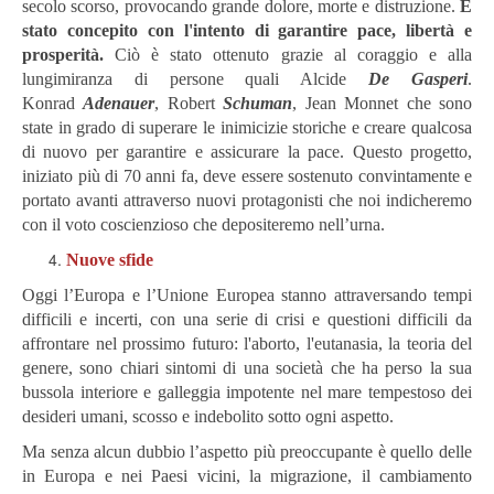
secolo scorso, provocando grande dolore, morte e distruzione.
È
stato concepito con l'intento di garantire pace, libertà e
prosperità.
Ciò è stato ottenuto grazie al coraggio e alla
lungimiranza di persone quali Alcide
De Gasperi
.
Konrad
Adenauer
, Robert
Schuman
, Jean Monnet che sono
state in grado di superare le inimicizie storiche e creare qualcosa
di nuovo per garantire e assicurare la pace. Questo progetto,
iniziato più di 70 anni fa, deve essere sostenuto convintamente e
portato avanti attraverso nuovi protagonisti che noi indicheremo
con il voto coscienzioso che depositeremo nell’urna.
Nuove sfide
Oggi l’Europa e l’Unione Europea stanno attraversando tempi
difficili e incerti, con una serie di crisi e questioni difficili da
affrontare nel prossimo futuro: l'aborto, l'eutanasia, la teoria del
genere, sono chiari sintomi di una società che ha perso la sua
bussola interiore e galleggia impotente nel mare tempestoso dei
desideri umani, scosso e indebolito sotto ogni aspetto.
Ma senza alcun dubbio l’aspetto più preoccupante è quello delle
in Europa e nei Paesi vicini, la migrazione, il cambiamento