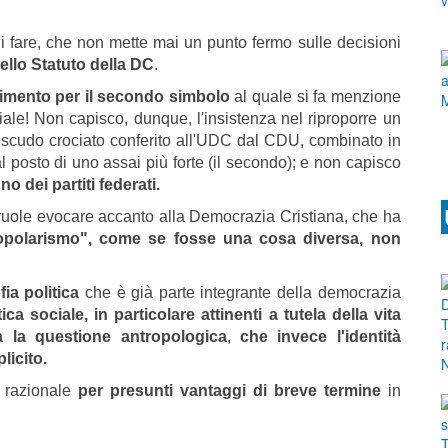
fare, che non mette mai un punto fermo sulle decisioni
dello Statuto della DC
.
imento per il secondo simbolo
al quale si fa menzione
ciale! Non capisco, dunque, l'insistenza nel riproporre un
o scudo crociato conferito all'UDC dal CDU, combinato in
 posto di uno assai più forte (il secondo); e non capisco
no dei partiti federati.
 vuole evocare accanto alla Democrazia Cristiana, che ha
opolarismo", come se fosse una cosa diversa, non
ia politica
che è già parte integrante della democrazia
a sociale, in particolare attinenti a tutela della vita
ta la questione antropologica
,
che invece l'identità
icito.
 razionale
per presunti vantaggi di breve termine
in