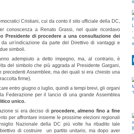
cratici Cristiani, cui da conto il sito ufficiale della DC,
per conoscenza a Renato Grassi, nel quale ricordavo
o Presidente di procedere a una consultazione dei
a un'indicazione da parte del Direttivo di vantaggi e
due simboli.
hanno adempiuto a detto impegno, ma, al contrario, è
elta del simbolo che più aggrada al Presidente Gargani,
e precedenti Assemblee, ma dei quali si era chiesto una
raccolta firme).
re entro giugno o luglio, quindi a tempi brevi, gli organi
o alla Federazione per il lancio di una grande Assemblea
itico unico.
azione si era deciso di
procedere, almeno fino a fine
nto per affrontare insieme le prossime elezioni regionali
siglio Nazionale della DC più volte ha ribadito tale
biettivo di costruire un partito unitario, ma dopo aver