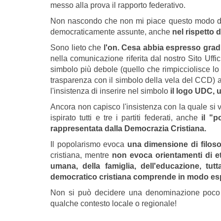
messo alla prova il rapporto federativo.
Non nascondo che non mi piace questo modo di 
democraticamente assunte, anche
nel rispetto 
Sono lieto che
l'on. Cesa abbia espresso grad
nella comunicazione riferita dal nostro Sito Uffi
simbolo più debole (quello che rimpicciolisce l
trasparenza con il simbolo della vela del CCD) al
l'insistenza di inserire nel simbolo
il logo UDC, u
Ancora non capisco l'insistenza con la quale si
ispirato tutti e tre i partiti federati, anche
il "p
rappresentata dalla Democrazia Cristiana.
Il popolarismo evoca
una dimensione di filosof
cristiana, mentre
non evoca orientamenti di etic
umana, della famiglia, dell'educazione, tut
democratico cristiana comprende in modo espl
Non si può decidere una denominazione poco
qualche contesto locale o regionale!