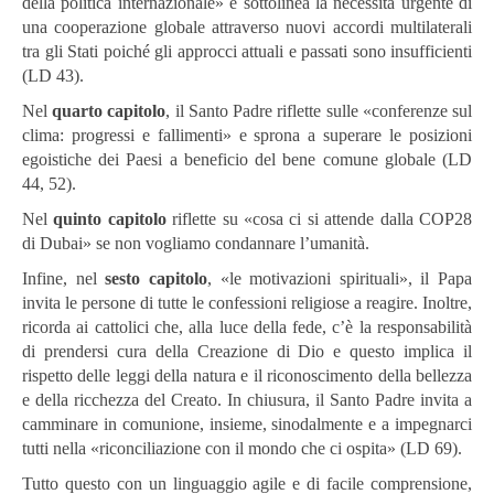
della politica internazionale» e sottolinea la necessità urgente di
una cooperazione globale attraverso nuovi accordi multilaterali
tra gli Stati poiché gli approcci attuali e passati sono insufficienti
(LD 43).
Nel
quarto capitolo
, il Santo Padre riflette sulle «conferenze sul
clima: progressi e fallimenti» e sprona a superare le posizioni
egoistiche dei Paesi a beneficio del bene comune globale (LD
44, 52).
Nel
quinto capitolo
riflette su «cosa ci si attende dalla COP28
di Dubai» se non vogliamo condannare l’umanità.
Infine, nel
sesto capitolo
, «le motivazioni spirituali», il Papa
invita le persone di tutte le confessioni religiose a reagire. Inoltre,
ricorda ai cattolici che, alla luce della fede, c’è la responsabilità
di prendersi cura della Creazione di Dio e questo implica il
rispetto delle leggi della natura e il riconoscimento della bellezza
e della ricchezza del Creato. In chiusura, il Santo Padre invita a
camminare in comunione, insieme, sinodalmente e a impegnarci
tutti nella «riconciliazione con il mondo che ci ospita» (LD 69).
Tutto questo con un linguaggio agile e di facile comprensione,