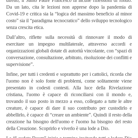
diretto, il Santo Padre Francesco fa alcune riflessioni di fondo.
Da un lato, cita le lezioni non apprese dopo la pandemia di
Covid-19 e critica sia la “logica del massimo beneficio al minor
costo” sia il “paradigma tecnocratico” dello sviluppo tecnologico
senza crescita etica.
Dall’altro, riflette sulla necessità di rinnovare il modo di
esercitare un impegno multilaterale, attraverso accordi e
organizzazioni globali dotate di autorità vincolante, con “spazi di
conversazione, consultazione, arbitrato, risoluzione dei conflitti e
supervisione”.
Infine, per tutti i credenti e soprattutto per i cattolici, ricorda che
l'uomo non è solo fonte di problemi, come solitamente viene
presentato in codesti contesti. Alla luce della Rivelazione
cristiana, l'uomo è capace di riconciliarsi con il mondo e,
trovando il suo posto in mezzo a esso, collegato a tutte le altre
creature, è capace di dare il suo contributo per custodirlo e
abbellirlo, è capace di “creare un ambiente”. Quindi il resto della
creazione ha bisogno dell'uomo e l'uomo ha bisogno del resto
della Creazione. Scoprirlo e viverlo è una lode a Dio.