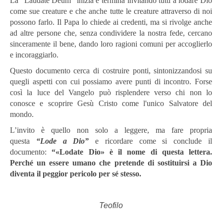
La “Laudate Deum” inizia e termina invitando tutti a lodare Dio
come sue creature e che anche tutte le creature attraverso di noi
possono farlo. Il Papa lo chiede ai credenti, ma si rivolge anche
ad altre persone che, senza condividere la nostra fede, cercano
sinceramente il bene, dando loro ragioni comuni per accoglierlo
e incoraggiarlo.
Questo documento cerca di costruire ponti, sintonizzandosi su
quegli aspetti con cui possiamo avere punti di incontro. Forse
così la luce del Vangelo può risplendere verso chi non lo
conosce e scoprire Gesù Cristo come l'unico Salvatore del
mondo.
L’invito è quello non solo a leggere, ma fare propria
questa
“Lode a Dio”
e ricordare come si conclude il
documento:
“«Lodate Dio» è il nome di questa lettera.
Perché un essere umano che pretende di sostituirsi a Dio
diventa il peggior pericolo per sé stesso.
Teofilo