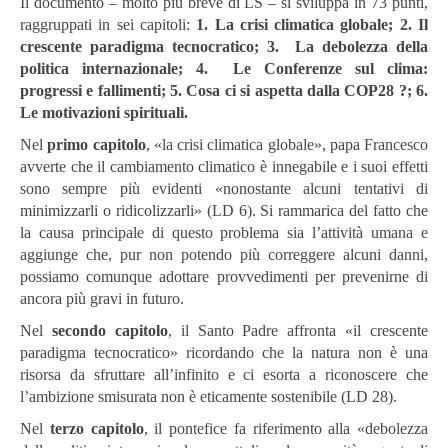
Il documento – molto più breve di LS – si sviluppa in 73 punti,
raggruppati in sei capitoli:
1.
La crisi climatica globale;
2.
Il
crescente paradigma tecnocratico
; 3.
La debolezza della
politica internazionale
; 4.
Le Conferenze sul clima:
progressi e fallimenti
; 5. Cosa ci si aspetta dalla COP28 ?; 6.
Le motivazioni spirituali.
Nel
primo capitolo
, «la crisi climatica globale», papa Francesco
avverte che il cambiamento climatico è innegabile e i suoi effetti
sono sempre più evidenti «nonostante alcuni tentativi di
minimizzarli o ridicolizzarli» (LD 6). Si rammarica del fatto che
la causa principale di questo problema sia l’attività umana e
aggiunge che, pur non potendo più correggere alcuni danni,
possiamo comunque adottare provvedimenti per prevenirne di
ancora più gravi in futuro.
Nel
secondo capitolo
, il Santo Padre affronta «il crescente
paradigma tecnocratico» ricordando che la natura non è una
risorsa da sfruttare all’infinito e ci esorta a riconoscere che
l’ambizione smisurata non è eticamente sostenibile (LD 28).
Nel
terzo capitolo
, il pontefice fa riferimento alla «debolezza