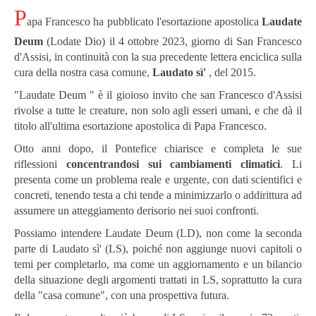
P
apa Francesco ha pubblicato l'esortazione apostolica
Laudate
Deum
(Lodate Dio) il 4 ottobre 2023, giorno di San Francesco
d'Assisi, in continuità con la sua precedente lettera enciclica sulla
cura della nostra casa comune,
Laudato sì'
, del 2015.
"Laudate Deum " è il gioioso invito che san Francesco d'Assisi
rivolse a tutte le creature, non solo agli esseri umani, e che dà il
titolo all'ultima esortazione apostolica di Papa Francesco.
Otto anni dopo, il Pontefice chiarisce e completa le sue
riflessioni
concentrandosi sui cambiamenti climatici
. Li
presenta come un problema reale e urgente, con dati scientifici e
concreti, tenendo testa a chi tende a minimizzarlo o addirittura ad
assumere un atteggiamento derisorio nei suoi confronti.
Possiamo intendere Laudate Deum (LD), non come la seconda
parte di Laudato sì' (LS), poiché non aggiunge nuovi capitoli o
temi per completarlo, ma come un aggiornamento e un bilancio
della situazione degli argomenti trattati in LS, soprattutto la cura
della "casa comune", con una prospettiva futura.