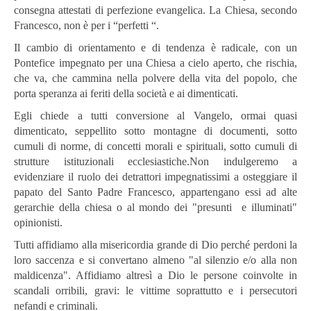
consegna attestati di perfezione evangelica. La Chiesa, secondo
Francesco, non è per i “perfetti “.
Il cambio di orientamento e di tendenza è radicale, con un
Pontefice impegnato per una Chiesa a cielo aperto, che rischia,
che va, che cammina nella polvere della vita del popolo, che
porta speranza ai feriti della società e ai dimenticati.
Egli chiede a tutti conversione al Vangelo, ormai quasi
dimenticato, seppellito sotto montagne di documenti, sotto
cumuli di norme, di concetti morali e spirituali, sotto cumuli di
strutture istituzionali ecclesiastiche.Non indulgeremo a
evidenziare il ruolo dei detrattori impegnatissimi a osteggiare il
papato del Santo Padre Francesco, appartengano essi ad alte
gerarchie della chiesa o al mondo dei "presunti e illuminati"
opinionisti.
Tutti affidiamo alla misericordia grande di Dio perché perdoni la
loro saccenza e si convertano almeno "al silenzio e/o alla non
maldicenza". Affidiamo altresì a Dio le persone coinvolte in
scandali orribili, gravi: le vittime soprattutto e i persecutori
nefandi e criminali.