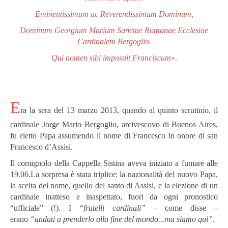
Eminentissimum ac Reverendissimum Dominum,
Dominum Georgium Marium Sa
nctae Romanae Ecclesiae
Cardinalem Bergoglio.
Qui nomen sibi imposuit Franciscum
».
E
ra la sera del 13 marzo 2013, quando al quinto scrutinio, il
cardinale Jorge Mario Bergoglio, arcivescovo di Buenos Aires,
fu eletto Papa assumendo il nome di Francesco in onore di san
Francesco d’Assisi.
Il comignolo della Cappella Sistina aveva iniziato a fumare alle
19.06.La sorpresa è stata triplice: la nazionalità del nuovo Papa,
la scelta del nome, quello del santo di Assisi, e la elezione di un
cardinale inatteso e inaspettato, fuori da ogni pronostico
“ufficiale” (!). I
“fratelli cardinali”
– come disse –
erano
“andati a prenderlo alla fine del mondo...ma siamo qui”.