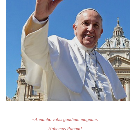
«
Annuntio vobis gaudium magnum.
Habemus Papam!