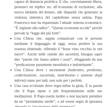
capace di denuncia profetica. E che, convintamente libera,
pronunci un triplice no: all’economia di esclusione, alla
nuova idolatria del denaro, alle disparità che generano la
violenza sistemica del capitalismo senza anima. Papa
Francesco non ha risparmiato l’attuale sistema economico.
“È ingiusto alla radice”. “Questa economia uccide” perché
prevale la “legge del più forte”.
Una Chiesa che, sappia comunicare con le persone
mediante il linguaggio di oggi, senza perdere la sua
essenza dottrinale, offrendo il “buon vino vecchio in otri
nuovi“. Anche nelle omelie dei sacerdoti, bisogna saper
dire “parole che fanno ardere i cuori”, rifuggendo da una
“predicazione puramente moralistica e indottrinante”.
Una Chiesa dove i sacramenti
(battesimo, penitenza,
confermazione, eucaristia, matrimonio e unzione degli
infermi)
siano per tutti, non solo per i perfetti.
Una casa ecclesiale dove regni infine la gioia. È la parola
che il Papa ripete e più frequentemente nelle sue
meditazioni. Il Papa esorta inoltre a non lasciarsi prendere
da un “pessimismo sterile”, e ad essere segni di speranza
attuando la “rivoluzione della tenerezza”.