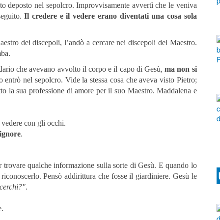
to deposto nel sepolcro. Improvvisamente avvertì che le veniva
seguito.
Il credere e il vedere erano diventati una cosa sola
stro dei discepoli, l’andò a cercare nei discepoli del Maestro.
mba.
dario che avevano avvolto il corpo e il capo di Gesù,
ma non si
entrò nel sepolcro. Vide la stessa cosa che aveva visto Pietro;
tto la sua professione di amore per il suo Maestro. Maddalena e
 vedere con gli occhi.
Signore
.
r trovare qualche informazione sulla sorte di Gesù. E quando lo
riconoscerlo. Pensò addirittura che fosse il giardiniere. Gesù le
cerchi?"
.
e.