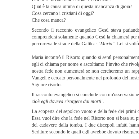
Qual è la causa ultima di questa mancanza di gioia?
Cosa cercano i cristiani di oggi?
Che cosa manca?
Secondo il racconto evangelico Gesù stava parlan
comprenderà solamente quando Gesù la chiamerà per n
percorreva le strade della Galilea:
"Maria".
Lei si volt
Maria incontrò il Risorto quando si sentì personalme
egli ci chiama per nome e ascoltiamo l’invito che rivo
nostra fede non aumenterà se non cercheremo un rappo
Vangeli e cercato personalmente nel profondo del nostr
Signore risorto.
Il racconto evangelico si conclude con un'osservazione 
cioè egli doveva risorgere dai morti
".
La scoperta del sepolcro vuoto e della fede dei primi 
Essa vuol dire che la fede nel Risorto non si basa su p
del cadavere dalla tomba. I due discepoli infatti han
Scritture secondo le quali egli avrebbe dovuto risorgere