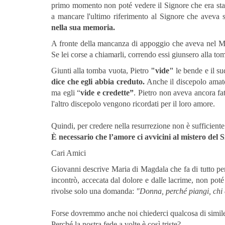
primo momento non poté vedere il Signore che era sta
a mancare l'ultimo riferimento al Signore che aveva 
nella sua memoria.
A fronte della mancanza di appoggio che aveva nel Mae
Se lei corse a chiamarli, correndo essi giunsero alla to
Giunti ​​alla tomba vuota, Pietro
"vide"
le bende e il su
dice che egli abbia creduto.
Anche il discepolo amato 
ma egli “
vide e credette”
. Pietro non aveva ancora fa
l'altro discepolo vengono ricordati per il loro amore.
Quindi, per credere nella resurrezione non è sufficiente
È necessario che l’amore ci avvicini al mistero del 
Cari Amici
Giovanni descrive Maria di Magdala che fa di tutto pe
incontrò, accecata dal dolore e dalle lacrime, non poté 
rivolse solo una domanda:
"Donna, perché piangi, chi 
Forse dovremmo anche noi chiederci qualcosa di simil
Perché la nostra fede a volte è così triste?