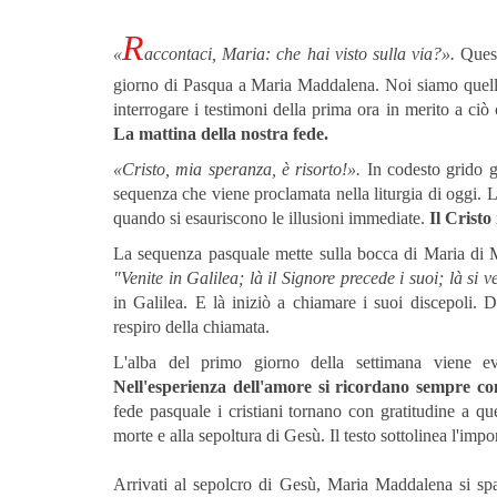
R
«
accontaci, Maria: che hai visto sulla via?».
Quest
giorno di Pasqua a Maria Maddalena. Noi siamo quell
interrogare i testimoni della prima ora in merito a ciò
La mattina della nostra fede.
«Cristo, mia speranza, è risorto!».
In codesto grido g
sequenza che viene proclamata nella liturgia di oggi. 
quando si esauriscono le illusioni immediate.
Il Cristo 
La sequenza pasquale mette sulla bocca di Maria di Ma
"Venite in Galilea; là il Signore precede i suoi; là si 
in Galilea. E là iniziò a chiamare i suoi discepoli. Di
respiro della chiamata.
L'alba del primo giorno della settimana viene e
Nell'esperienza dell'amore si ricordano sempre con
fede pasquale i cristiani tornano con gratitudine a qu
morte e alla sepoltura di Gesù. Il testo sottolinea l'imp
Arrivati ​​al sepolcro di Gesù, Maria Maddalena si s