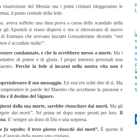
a risurrezione del Messia: ma i primi cristiani rileggeranno le
rmai, il punto centrale della fede.
eso, aveva sofferto una dura prova a causa dello scandalo della
e gli Apostoli si erano dispersi e ora si ritrovavano di nuovo
poli di Emmaus che avevano lasciato Gerusalemme dicendo
“noi
 non è accaduto nulla!”.
essere condannato, e che lo avrebbero messo a morte.
Ma i
ttative di potere e di gloria. I propri interessi personali non
Maestro.
Perché la fede si incarni nella nostra vita non è
mprendessero il suo messaggio.
Ed essi ero soliti dire di sì. Ma
a comprendere le parole del Maestro che accettarne la passione e
ita e il destino del Signore.
giorni dalla sua morte, sarebbe risuscitare dai morti.
Ma gli
orgere dai morti”
. Né prima né dopo erano pronti per loro.
Il
ana
. E' sempre un dono di Dio e una sorpresa.
 fu sepolto; il terzo giorno risuscitò dai morti”.
È questo il
 d’angolo della nostra vita cristiana.