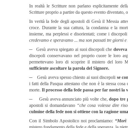
In realtà le Scritture non parlano esplicitamente dell
Scritture proprio a partire da questo evento diventato, o
In verità la fede degli apostoli di Gesù il Messia att
croce. Durante la sua cattura, la condanna e la mort
insieme, ma perplessi e disorientati; come i disce
credevamo e speravamo ... ma son passati tre giorni e
─ Gesù aveva spiegato ai suoi discepoli che
doveva 
discepoli conservavano nel proprio cuore le loro aspe
permettevano loro di scoprire il mistero del loro 
sufficiente ascoltare la parola del Signore.
─ Gesù aveva spesso chiesto ai suoi discepoli
se co
i fatti della Pasqua attestano che non è la stessa cos
morte.
Il processo della fede passa per far nostri la v
─ Gesù aveva annunciato più volte che,
dopo tre 
apostoli si domandavano
“che cosa volesse dire ris
culmine della fede non si ottiene con la ragione um
Con il Simbolo Apostolico noi proclamiamo:
“Morì e
mistero fondamento della fede e della speranza, la pietra