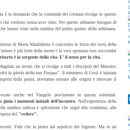
a è la domanda che la comunità dei cristiani rivolge in questo
i che credono senza aver visto. Per questo abbiamo bisogno di
 che hanno visto nella mattina del primo giorno della settimana.
ioioso di Maria Maddalena è concentra la forza dei versi della
L'amore è più forte della morte e la vera speranza non soccombe
risorto è la sorgente della vita. E’ il senso per la vita.
gdala un invito che si rivolge a tutti i discepoli del Maestro:
vedrà la gloria della sua Pasqua".
Il ministero di Gesù è iniziata
spersi dalla paura, dovranno tornare alle origini e ritrovare il
vocato anche nel Vangelo proclamato in questa solennità.
 gioia i momenti iniziali dell'incontro
. Nell'esperienza della
ella mattina radiosa e splendente che seguì alla condanna, alla
ortanza del
"vedere".
paventò. Vide che la pietra dal sepolcro del Signore. Ma in un