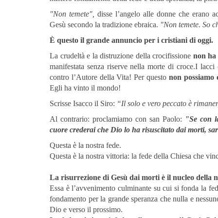
"Non temete",
disse l’angelo alle donne che erano acc
Gesù secondo la tradizione ebraica.
"Non temete. So che
È questo il grande annuncio per i cristiani di oggi.
La crudeltà e la distruzione della crocifissione
non ha 
manifestata senza riserve nella morte di croce.
I lacci
contro l’Autore della Vita! Per questo
non possiamo e
Egli ha vinto il mondo!
Scrisse Isacco il Siro:
“Il solo e vero peccato è rimaner
Al contrario: proclamiamo con san Paolo:
"Se con l
cuore crederai che Dio lo ha risuscitato dai morti, sa
Questa è la nostra fede.
Questa è la nostra vittoria: la fede della Chiesa che vi
La risurrezione di Gesù dai morti è il nucleo della n
Essa è l’avvenimento culminante su cui si fonda la fede
fondamento per la grande speranza che nulla e nessuno 
Dio e verso il prossimo.