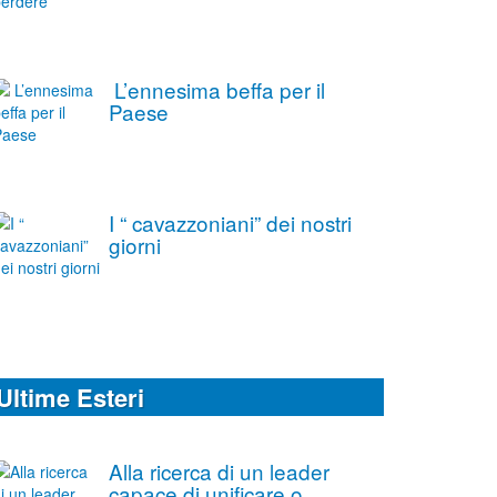
L’ennesima beffa per il
Paese
I “ cavazzoniani” dei nostri
giorni
Ultime Esteri
Alla ricerca di un leader
capace di unificare o,