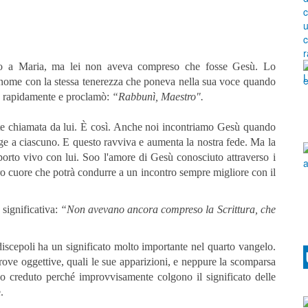
do a Maria, ma lei non aveva compreso che fosse Gesù. Lo
ome con la stessa tenerezza che poneva nella sua voce quando
ò rapidamente e proclamò:
“Rabbunì, Maestro".
nte chiamata da lui. È così. Anche noi incontriamo Gesù quando
lge a ciascuno. E questo ravviva e aumenta la nostra fede. Ma la
rto vivo con lui. Soo l'amore di Gesù conosciuto attraverso i
o cuore che potrà condurre a un incontro sempre migliore con il
significativa:
“N
on avevano ancora compreso la Scrittura, che
discepoli ha un significato molto importante nel quarto vangelo.
rove oggettive, quali le sue apparizioni, e neppure la scomparsa
no creduto perché improvvisamente colgono il significato delle
.