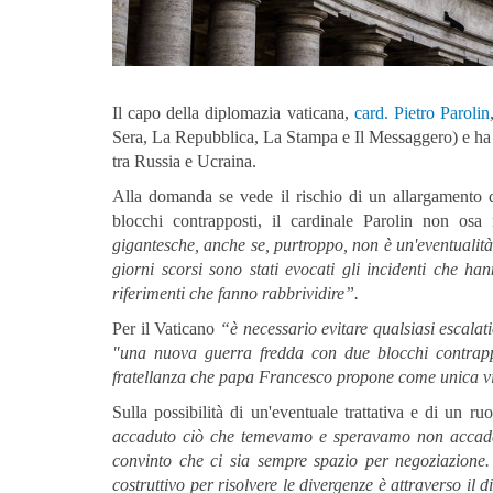
Il capo della diplomazia vaticana,
card. Pietro Parolin
Sera, La Repubblica, La Stampa e Il Messaggero) e ha af
tra Russia e Ucraina.
Alla domanda se vede il rischio di un allargamento 
blocchi contrapposti, il cardinale Parolin non o
gigantesche, anche se, purtroppo, non è un'eventualità 
giorni scorsi sono stati evocati gli incidenti che 
riferimenti che fanno rabbrividire”.
Per il Vaticano
“è necessario evitare qualsiasi escalati
"una nuova guerra fredda con due blocchi contrappo
fratellanza che papa Francesco propone come unica via
Sulla possibilità di un'eventuale trattativa e di un r
accaduto ciò che temevamo e speravamo non accadess
convinto che ci sia sempre spazio per negoziazione
costruttivo per risolvere le divergenze è attraverso i