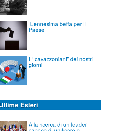
L’ennesima beffa per il
Paese
I “ cavazzoniani” dei nostri
giorni
Ultime Esteri
Alla ricerca di un leader
capace di unificare o,