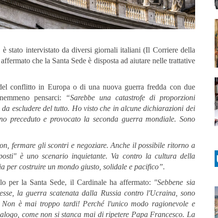
, è stato intervistato da diversi giornali italiani (Il Corriere della
fermato che la Santa Sede è disposta ad aiutare nelle trattative
del conflitto in Europa o di una nuova guerra fredda con due
sa nemmeno pensarci:
“Sarebbe una catastrofe di proporzioni
da escludere del tutto. Ho visto che in alcune dichiarazioni dei
hanno preceduto e provocato la seconda guerra mondiale. Sono
on, fermare gli scontri e negoziare. Anche il possibile ritorno a
sti" è uno scenario inquietante. Va contro la cultura della
 per costruire un mondo giusto, solidale e pacifico”.
uolo per la Santa Sede, il Cardinale ha affermato:
"Sebbene sia
e, la guerra scatenata dalla Russia contro l'Ucraina, sono
. Non è mai troppo tardi! Perché l'unico modo ragionevole e
l dialogo, come non si stanca mai di ripetere Papa Francesco. La