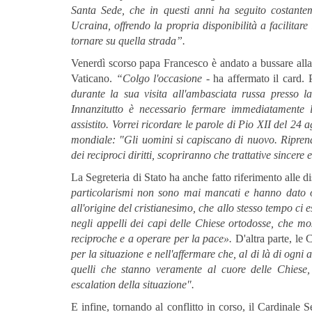
Santa Sede, che in questi anni ha seguito costantem
Ucraina, offrendo la propria disponibilità a facilitare
tornare su quella strada”.
Venerdì scorso papa Francesco è andato a bussare alla
Vaticano.
“Colgo l'occasione
- ha affermato il card. 
durante la sua visita all'ambasciata russa presso la
Innanzitutto è necessario fermare immediatamente l
assistito. Vorrei ricordare le parole di Pio XII del 24
mondiale: "Gli uomini si capiscano di nuovo. Riprend
dei reciproci diritti, scopriranno che trattative sincer
La Segreteria di Stato ha anche fatto riferimento alle d
particolarismi non sono mai mancati e hanno dato o
all'origine del cristianesimo, che allo stesso tempo ci
negli appelli dei capi delle Chiese ortodosse, che mo
reciproche e a operare per la pace».
D'altra parte, le
per la situazione e nell'affermare che, al di là di ogni
quelli che stanno veramente al cuore delle Chiese,
escalation della situazione".
E infine, tornando al conflitto in corso, il Cardinale 