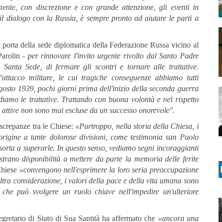
ente, con discrezione e con grande attenzione, gli eventi in
 il dialogo con la Russia, è sempre pronto ad aiutare le parti a
 porta della sede diplomatica della Federazione Russa vicino al
Parolin -
per rinnovare l'invito urgente rivolto dal Santo Padre
 Santa Sede, di fermare gli scontri e tornare alle trattative.
'attacco militare, le cui tragiche conseguenze abbiamo tutti
 agosto 1939, pochi giorni prima dell'inizio della seconda guerra
iamo le trattative. Trattando con buona volontà e nel rispetto
e e attive non sono mai escluse da un successo onorevole".
iscrepanze tra le Chiese:
«Purtroppo, nella storia della Chiesa, i
rigine a tante dolorose divisioni, come testimonia san Paolo
 esorta a superarle. In questo senso, vediamo segni incoraggianti
strano disponibilità a mettere da parte la memoria delle ferite
 Chiese
«convengono nell'esprimere la loro seria preoccupazione
 altra considerazione, i valori della pace e della vita umana sono
 che può svolgere un ruolo chiave nell'impedire un'ulteriore
Segretario di Stato di Sua Santità ha affermato che
«ancora una