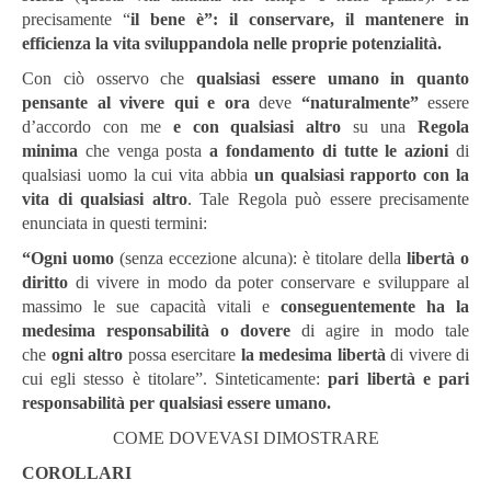
precisamente “
il bene è”:
il conservare, il mantenere in
efficienza la vita sviluppandola nelle proprie potenzialità.
Con ciò osservo che
qualsiasi essere umano in quanto
pensante al vivere qui e ora
deve
“naturalmente”
essere
d’accordo con me
e con qualsiasi altro
su una
Regola
minima
che venga posta
a fondamento
di tutte le azioni
di
qualsiasi uomo la cui vita abbia
un qualsiasi rapporto con la
vita di qualsiasi altro
. Tale Regola può essere precisamente
enunciata in questi termini:
“Ogni uomo
(senza eccezione alcuna): è titolare della
libertà o
diritto
di vivere in modo da poter conservare e sviluppare al
massimo le sue capacità vitali e
conseguentemente ha la
medesima responsabilità
o dovere
di agire in modo tale
che
ogni altro
possa esercitare
la medesima libertà
di vivere di
cui egli stesso è titolare”. Sinteticamente:
pari libertà e pari
responsabilità per qualsiasi essere umano.
COME DOVEVASI DIMOSTRARE
COROLLARI