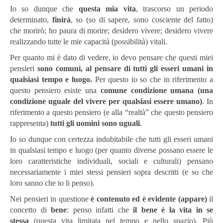
Io so dunque che
questa mia vita
, trascorso un periodo
determinato,
finirà
, so (so di sapere, sono cosciente del fatto)
che morirò; ho paura di morire; desidero vivere; desidero vivere
realizzando tutte le mie capacità (possibilità) vitali.
Per quanto mi è dato di vedere, io devo pensare che questi miei
pensieri
sono comuni, al pensare di tutti gli esseri umani in
qualsiasi tempo e luogo.
Per questo io so che in riferimento a
questo pensiero esiste una
comune condizione umana (una
condizione uguale del vivere per qualsiasi essere umano)
. In
riferimento a questo pensiero (e alla “realtà” che questo pensiero
rappresenta)
tutti gli uomini sono uguali
.
Io so dunque con certezza indubitabile che tutti gli esseri umani
in qualsiasi tempo e luogo (per quanto diverse possano essere le
loro caratteristiche individuali, sociali e culturali) pensano
necessariamente i miei stessi pensieri sopra descritti (e so che
loro sanno che io li penso).
Nei pensieri in questione
è contenuto ed è evidente (appare)
il
concetto di
bene
: penso infatti che
il bene è la vita in se
stessa
(questa vita limitata nel tempo e nello spazio). Più