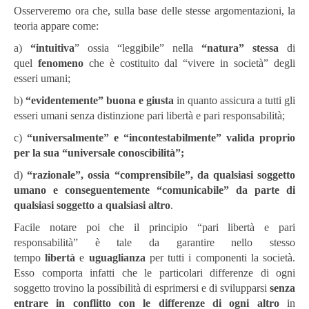
Osserveremo ora che, sulla base delle stesse argomentazioni, la
teoria appare come:
a)
“intuitiva
” ossia “leggibile” nella
“natura” stessa
di
quel
fenomeno
che è costituito dal “vivere in società” degli
esseri umani;
b)
“evidentemente”
buona e giusta
in quanto assicura a tutti gli
esseri umani senza distinzione pari libertà e pari responsabilità;
c)
“universalmente” e “incontestabilmente” valida proprio
per la sua “universale conoscibilità”;
d)
“razionale”, ossia “comprensibile”, da qualsiasi soggetto
umano e conseguentemente “comunicabile” da parte di
qualsiasi soggetto a qualsiasi altro
.
Facile notare poi che il principio “pari libertà e pari
responsabilità” è tale da garantire nello stesso
tempo
libertà
e
uguaglianza
per tutti i componenti la società.
Esso comporta infatti che le particolari differenze di ogni
soggetto trovino la possibilità di esprimersi e di svilupparsi
senza
entrare in conflitto con le differenze di ogni altro
in