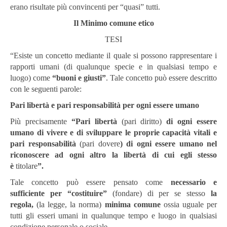
erano risultate più convincenti per “quasi” tutti.
Il Minimo comune etico
TESI
“Esiste un concetto mediante il quale si possono rappresentare i
rapporti umani (di qualunque specie e in qualsiasi tempo e
luogo) come
“buoni e giusti”
. Tale concetto può essere descritto
con le seguenti parole:
Pari libertà e pari responsabilità per ogni essere umano
Più precisamente
“Pari libertà
(pari diritto)
di ogni essere
umano di vivere e di sviluppare le proprie capacità vitali e
pari responsabilità
(pari dovere
) di ogni essere umano nel
riconoscere ad ogni altro la libertà di cui egli stesso
è
titolare
”.
Tale concetto può essere pensato come
necessario e
sufficiente
per “costituire”
(fondare) di per se stesso
la
regola,
(la legge, la norma)
minima comune
ossia uguale per
tutti gli esseri umani in qualunque tempo e luogo in qualsiasi
condizione personale o sociale.