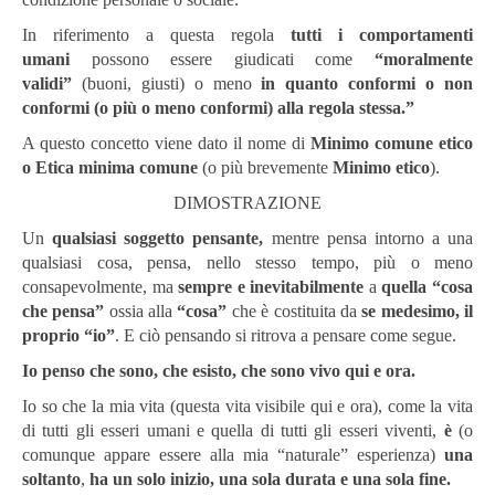
In riferimento a questa regola
tutti i comportamenti
umani
possono essere giudicati come
“moralmente
validi”
(buoni, giusti) o meno
in quanto conformi o non
conformi (o più o meno conformi) alla regola stessa.”
A questo concetto viene dato il nome di
Minimo comune etico
o Etica minima comune
(o più brevemente
Minimo etico
).
DIMOSTRAZIONE
Un
qualsiasi soggetto pensante,
mentre pensa intorno a una
qualsiasi cosa, pensa, nello stesso tempo, più o meno
consapevolmente, ma
sempre e inevitabilmente
a
quella “cosa
che pensa”
ossia alla
“cosa”
che è costituita da
se medesimo, il
proprio “io”
. E ciò pensando si ritrova a pensare come segue.
Io
penso che sono, che esisto, che sono vivo qui e ora.
Io so che la mia vita (questa vita visibile qui e ora), come la vita
di tutti gli esseri umani e quella di tutti gli esseri viventi,
è
(o
comunque appare essere alla mia “naturale” esperienza)
una
soltanto
,
ha un solo inizio, una sola durata e una sola fine.