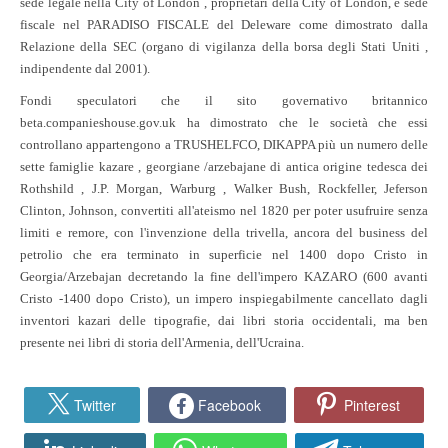
sede legale nella City of London , proprietari della City of London, e sede
fiscale nel PARADISO FISCALE del Deleware come dimostrato dalla
Relazione della SEC (organo di vigilanza della borsa degli Stati Uniti ,
indipendente dal 2001).
Fondi speculatori che il sito governativo britannico
beta.companieshouse.gov.uk ha dimostrato che le società che essi
controllano appartengono a TRUSHELFCO, DIKAPPA più un numero delle
sette famiglie kazare , georgiane /arzebajane di antica origine tedesca dei
Rothshild , J.P. Morgan, Warburg , Walker Bush, Rockfeller, Jeferson
Clinton, Johnson, convertiti all'ateismo nel 1820 per poter usufruire senza
limiti e remore, con l'invenzione della trivella, ancora del business del
petrolio che era terminato in superficie nel 1400 dopo Cristo in
Georgia/Arzebajan decretando la fine dell'impero KAZARO (600 avanti
Cristo -1400 dopo Cristo), un impero inspiegabilmente cancellato dagli
inventori kazari delle tipografie, dai libri storia occidentali, ma ben
presente nei libri di storia dell'Armenia, dell'Ucraina.
Twitter
Facebook
Pinterest