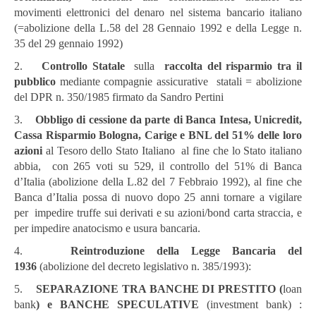
movimenti elettronici del denaro nel sistema bancario italiano
(=abolizione della L.58 del 28 Gennaio 1992 e della Legge n.
35 del 29 gennaio 1992)
2.
Controllo Statale
sulla
raccolta del risparmio tra il
pubblico
mediante compagnie assicurative statali = abolizione
del DPR n. 350/1985 firmato da Sandro Pertini
3.
Obbligo di cessione da parte di Banca Intesa, Unicredit,
Cassa Risparmio Bologna, Carige e BNL del 51% delle loro
azioni
al Tesoro dello Stato Italiano al fine che lo Stato italiano
abbia, con 265 voti su 529, il controllo del 51% di Banca
d’Italia (abolizione della L.82 del 7 Febbraio 1992), al fine che
Banca d’Italia possa di nuovo dopo 25 anni tornare a vigilare
per impedire truffe sui derivati e su azioni/bond carta straccia, e
per impedire anatocismo e usura bancaria.
4.
Reintroduzione della Legge Bancaria del
1936
(abolizione del
decreto legislativo n. 385/1993):
5.
SEPARAZIONE TRA BANCHE DI PRESTITO (
loan
bank
) e BANCHE SPECULATIVE
(investment bank) :