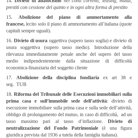
14.
Divieto di anatocismo
nei conti correnti, leasing, mutui,
prestiti con cessione del quinto e in ogni altra forma di prestito
15.
Abolizione del piano di ammortamento alla
francese,
lecito solo il piano di ammortamento all’italiana (quote
capitali sempre uguali).
16.
Divieto di usura
oggettiva (supero tasso soglia) e divieto di
usura soggettiva (supero tasso medio). Introduzione della
rilevanza immediatamente penale anche del supero del tasso
medio indipendentemente dalla situazione di difficoltà
economica-finanziaria del soggetto cliente
17.
Abolizione della disciplina fondiaria
ex art 38 e
seg. TUB
18.
Riforma del Tribunale delle Esecuzioni immobiliari sulla
prima casa
e sull’immobile sede dell’attività
: divieto di
esecuzione immobiliare sulla prima casa e sulla sede dell’attività,
obbligo di prolungamento del mutuo, in caso di difficoltà, ad un
tasso massimo pari al tasso d’inflazione.
Divieto di
neutralizzazione del Fondo Patrimoniale
(è una figura
giuridica prevista dal 1936 a tutela della famiglia italiana).