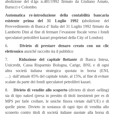
abolizione del d.lgs n.481/1992 firmato da Giuliano Amato,
Barucci e Colombo.
Automatica re-introduzione della contabilità bancaria
esistente prima del 31 Luglio 1992 (
abolizione del
Provvedimento di Banca d’ Italia del 31 Luglio 1992 firmato da
Lamberto Dini al fine di fermare l’evasione fiscale verso i fondi
speculatori petroliferi kazari proprietari della City of London)
6.
Divieto di prestare denaro creato con un clic
elettronico
anziché raccolto tra il pubblico
7.
Riduzione del capitale flottante
di Banca Intesa,
Unicredit, Cassa Risparmio Bologna, Carige, BNL e di ogni
altra società italiana strategica quotata in borsa (ENI,
…) dall’attuale 85% del capitale totale, al 15%, al fine di evitare
scalate da parte dei fondi speculatori petroliferi kazari.
8.
Divieto di vendite allo scoperto
(divieto di short -selling)
sia di tipo naked (presa in prestito di titoli inesistenti per es di
MPS per farle crollare, le uniche finora vietate dall’UE) e di
quelle piene. Divieto in sostanza di ogni tipo di vendita allo
scoperto contro titoli di società italiane quotate alla borsa di