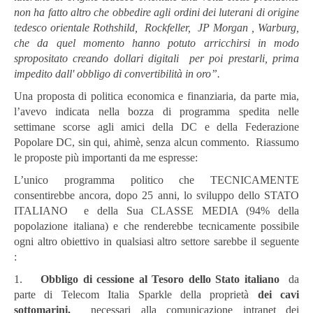
non ha fatto altro che obbedire agli ordini dei luterani di origine
tedesco orientale Rothshild, Rockfeller, JP Morgan , Warburg,
che da quel momento hanno potuto arricchirsi in modo
spropositato creando dollari digitali per poi prestarli, prima
impedito dall' obbligo di convertibilità in oro”.
Una proposta di politica economica e finanziaria, da parte mia,
l’avevo indicata nella bozza di programma spedita nelle
settimane scorse agli amici della DC e della Federazione
Popolare DC, sin qui, ahimè, senza alcun commento. Riassumo
le proposte più importanti da me espresse:
L’unico programma politico che TECNICAMENTE
consentirebbe ancora, dopo 25 anni, lo sviluppo dello STATO
ITALIANO e della Sua CLASSE MEDIA (94% della
popolazione italiana) e che renderebbe tecnicamente possibile
ogni altro obiettivo in qualsiasi altro settore sarebbe il seguente
:
1.
Obbligo di cessione
al Tesoro
dello Stato italiano
da
parte di Telecom Italia Sparkle della proprietà
dei cavi
sottomarini,
necessari alla comunicazione intranet dei