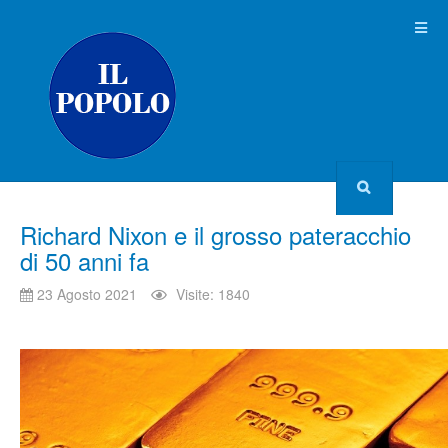
Richard Nixon e il grosso pateracchio
di 50 anni fa
23 Agosto 2021
Visite: 1840