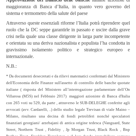
maggioranza di Banca d’Italia, in quanto vero governo del
sistema e termometro della salute del paese
Attraverso queste essenziali riforme l’Italia potrà riprendere quel
ruolo che la DC seppe garantirle in passato e uscire dalla grave
crisi nella quale una classe dirigente in larga parte incompetente
e orientata su una deriva nazionalista e populista l’ha condotta in
gravissimo isolamento politico e strategico europeo e
internazionale.
N.B.:
* Da documenti desecretati e da rilievi matematici confermati dal Ministero
dell'Economia delle Finanze sull'assetto di controllo delle banche quotate
italiane ( risposta del Ministero all’interrogazione parlamentare dell’On
Villarosa (M5S) nel Febbraio 2017) maggiori azioniste di Banca d'Italia
con 265 voti su 529, da parte , attraverso le SUB-DELEGHE conferite agli
avvocati (avv. Cardarelli, ..) dello studio legale Trevisan di viale Maino –
Milano, risultano una decina di fondi petroliferi nonché speculatori
finanziari georgiani/ arzebajani di antica origine tedesca (Vanguard, State
Street, Northern Trust , Fidelity , Jp Morgan Trust, Black Rock , Bnp