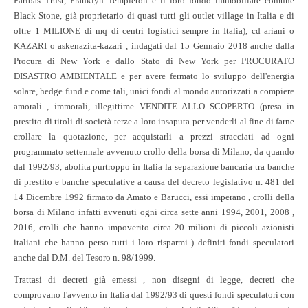
Paribas Trust, Franklyn Templeton e il loro fondo immobiliare comune
Black Stone, già proprietario di quasi tutti gli outlet village in Italia e di
oltre 1 MILIONE di mq di centri logistici sempre in Italia), cd ariani o
KAZARI o askenazita-kazari , indagati dal 15 Gennaio 2018 anche dalla
Procura di New York e dallo Stato di New York per PROCURATO
DISASTRO AMBIENTALE e per avere fermato lo sviluppo dell'energia
solare, hedge fund e come tali, unici fondi al mondo autorizzati a compiere
amorali , immorali, illegittime VENDITE ALLO SCOPERTO (presa in
prestito di titoli di società terze a loro insaputa per venderli al fine di farne
crollare la quotazione, per acquistarli a prezzi stracciati ad ogni
programmato settennale avvenuto crollo della borsa di Milano, da quando
dal 1992/93, abolita purtroppo in Italia la separazione bancaria tra banche
di prestito e banche speculative a causa del decreto legislativo n. 481 del
14 Dicembre 1992 firmato da Amato e Barucci, essi imperano , crolli della
borsa di Milano infatti avvenuti ogni circa sette anni 1994, 2001, 2008 ,
2016, crolli che hanno impoverito circa 20 milioni di piccoli azionisti
italiani che hanno perso tutti i loro risparmi ) definiti fondi speculatori
anche dal D.M. del Tesoro n. 98/1999.
Trattasi di decreti già emessi , non disegni di legge, decreti che
comprovano l'avvento in Italia dal 1992/93 di questi fondi speculatori con