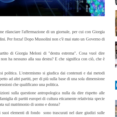
one rilanciare l'affermazione di un giornale, per cui con Giorgia
olini. Per forza! Dopo Mussolini non c'è mai stato un Governo di
partito di Giorgia Meloni di "destra estrema". Cosa vuol dire
o non ha nessuno alla sua destra? E che significa con ciò, che è
isi politica. L'estremismo si giudica dai contenuti e dai metodi
spetto ad altri partiti, per di più sulla base di una sola dimensione
mensioni che qualificano una politica.
zioni sulla questione antropologica nulla da dire rispetto alle
amiglia di partiti europei di cultura eticamente relativista specie
ondata sul matrimonio di uomo e donna?
poi suoi elementi di fondo sono trascurati nel dare giudizi sulle