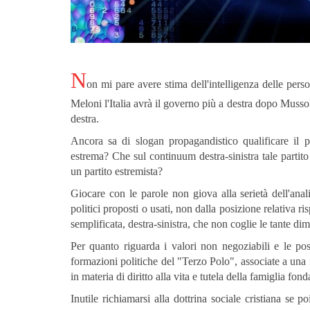
N
on mi pare avere stima dell'intelligenza delle pers
Meloni l'Italia avrà il governo più a destra dopo Muss
destra.
Ancora sa di slogan propagandistico qualificare il 
estrema? Che sul continuum destra-sinistra tale partit
un partito estremista?
Giocare con le parole non giova alla serietà dell'anal
politici proposti o usati, non dalla posizione relativa ri
semplificata, destra-sinistra, che non coglie le tante di
Per quanto riguarda i valori non negoziabili e le posi
formazioni politiche del "Terzo Polo", associate a una f
in materia di diritto alla vita e tutela della famiglia f
Inutile richiamarsi alla dottrina sociale cristiana se 