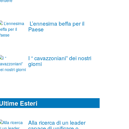
L’ennesima beffa per il
Paese
I “ cavazzoniani” dei nostri
giorni
Ultime Esteri
Alla ricerca di un leader
capace di unificare o,