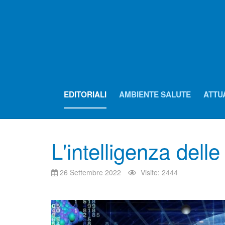
EDITORIALI
AMBIENTE SALUTE
ATTU
L'intelligenza dell
26 Settembre 2022
Visite: 2444