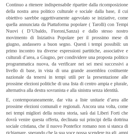
Continuo a ritenere indispensabile ripartire dalla ricomposizione
della nostra area politico culturale e sociale dalla base, il cui
obiettivo sarebbe oggettivamente agevolato se iniziative, come
quella annunciata da Piattaforma popolare ( Tarolli) con Tempi
Nuovi ( D’Ubaldo, Fioroni,Sanza) e dallo stesso nostro
movimento di Iniziativa Popolare per il prossimo mese di
giugno, andassero a buon segno. Questi i tempi possibili: un
primo incontro tra diverse espressioni partitiche, associative e
culturali d’area, a Giugno, per condividere una proposta politico
programmatica nuova, da verificare nei sei mesi successivi a
livello di base, in vista di una grande assemblea costituente
nazionale da tenersi in tempi utili per la presentazione alle
prossime elezioni politiche di una lista di centro ampia e plurale,
alternativa alla destra sovranista e alla sinistra senza identità.
E, contemporaneamente, dar vita a liste unitarie d’area alle
prossime elezioni comunali e regionali. Ancora una volta, come
nei tempi migliori della nostra storia, sarà dai Liberi Forti che
dovrà venire questa offerta, declinata sui principi della dottrina
sociale cristiana, che il nuovo Pontefice romano non si stanca di
richiamare, sperando che la sua voce possa scendere tra gli ampi