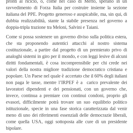
pronti al riciclo, o, come nel caso di Merlo, sperano in un
ravvedimento di Forza Italia per costruire insieme la sezione
italiana del PPE. Progetto generoso e auspicabile, ma, sin qui, di
dubbia realizzabilità, stante la stabile presenza nel governo a
doppia-tripla trazione tra Meloni, Salvini e Taiani.
Come si possa sostenere un governo diviso sulla politica estera,
che sta proponendo autentici attacchi al nostro sistema
costituzionale, a partire dal progetto di un premierato privo di
analoghi sistemi in giro per il mondo, e con leggi lesive di alcuni
diritti fondamentali, è cosa incomprensibile per chi crede nei
valori della nostra migliore tradizione democratico cristiana e
popolare. Un Paese nel quale è accertato che il 60% degli italiani
non paga le tasse, mentre l’IRPEF è a carico prevalente dei
lavoratori dipendenti e dei pensionati, con un governo che,
invece, continua a premiare con continui condoni, proprio gli
evasori, difficilmente potrà trovare un suo equilibrio politico
istituzionale, specie in una fase storica caratterizzata dal venir
meno di uno dei riferimenti essenziali delle democrazie liberali,
come quella USA, oggi sottoposta alle cure di un presidente
bipolare.