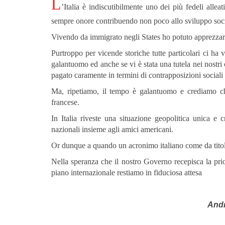
L
’Italia è indiscutibilmente uno dei più fedeli allea
sempre onore contribuendo non poco allo sviluppo socia
Vivendo da immigrato negli States ho potuto apprezzare 
Purtroppo per vicende storiche tutte particolari ci ha
galantuomo ed anche se vi è stata una tutela nei nostri 
pagato caramente in termini di contrapposizioni sociali
Ma, ripetiamo, il tempo è galantuomo e crediamo che
francese.
In Italia riveste una situazione geopolitica unica e
nazionali insieme agli amici americani.
Or dunque a quando un acronimo italiano come da tito
Nella speranza che il nostro Governo recepisca la prio
piano internazionale restiamo in fiduciosa attesa
Andr