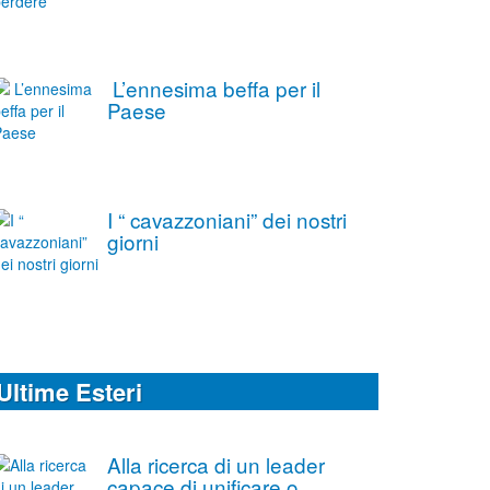
L’ennesima beffa per il
Paese
I “ cavazzoniani” dei nostri
giorni
Ultime Esteri
Alla ricerca di un leader
capace di unificare o,