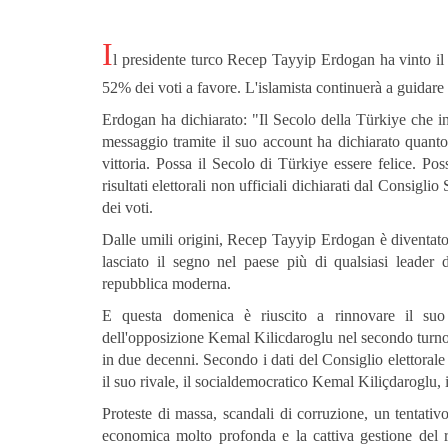
I
l presidente turco Recep Tayyip Erdogan ha vinto il s
52% dei voti a favore. L'islamista continuerà a guidare 
Erdogan ha dichiarato: "Il Secolo della Türkiye che in
messaggio tramite il suo account ha dichiarato quanto
vittoria. Possa il Secolo di Türkiye essere felice. Pos
risultati elettorali non ufficiali dichiarati dal Consig
dei voti.
Dalle umili origini, Recep Tayyip Erdogan è diventato
lasciato il segno nel paese più di qualsiasi leader
repubblica moderna.
E questa domenica è riuscito a rinnovare il suo
dell'opposizione Kemal Kilicdaroglu nel secondo turno 
in due decenni. Secondo i dati del Consiglio elettoral
il suo rivale, il socialdemocratico Kemal Kiliçdaroglu,
Proteste di massa, scandali di corruzione, un tentati
economica molto profonda e la cattiva gestione del 