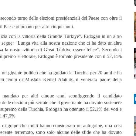
econdo turno delle elezioni presidenziali del Paese con oltre il
il Paese ottomano per altri cinque anni.
izia con la vittoria della Grande Türkiye". Erdogan in un altro
 segue: "Lunga vita alla nostra nazione che ci ha dato un'altra
sa la nostra vittoria di Great Türkiye essere felice". Secondo i
lio Supremo Elettorale, Erdogan è tornato presidente con il 52,14%
 un gigante politico che ha guidato la Turchia per 20 anni e ha
 dai tempi di Mustafa Kemal Ataturk, il venerato padre della
 mandato per altri cinque anni sconfiggendo il candidato
delle elezioni più serrate che il governante ha dovuto sostenere
e supremo della Turchia, Erdogan ha ottenuto il 52,1% dei voti e
 il 47,9%
vo di golpe che molti hanno considerato un autogolpe, una crisi
recente terremoto, sono solo alcune delle sfide che ha dovuto