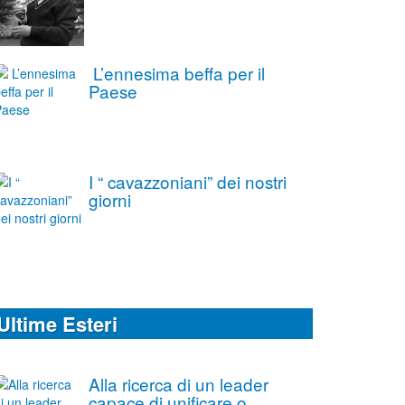
L’ennesima beffa per il
Paese
I “ cavazzoniani” dei nostri
giorni
Ultime Esteri
Alla ricerca di un leader
capace di unificare o,