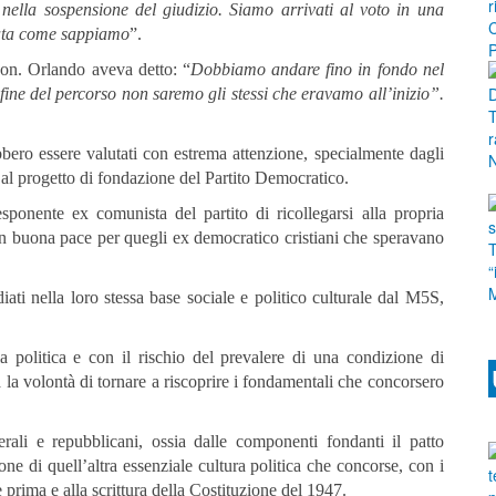
 nella sospensione del giudizio. Siamo arrivati al voto in una
data come sappiamo
”.
o on. Orlando aveva detto: “
Dobbiamo andare fino in fondo nel
 fine del percorso non saremo gli stessi che eravamo all’inizio”.
ero essere valutati con estrema attenzione, specialmente dagli
 al progetto di fondazione del Partito Democratico.
ponente ex comunista del partito di ricollegarsi alla propria
 con buona pace per quegli ex democratico cristiani che speravano
ati nella loro stessa base sociale e politico culturale dal M5S,
a politica e con il rischio del prevalere di una condizione di
 la volontà di tornare a riscoprire i fondamentali che concorsero
erali e repubblicani, ossia dalle componenti fondanti il patto
ione di quell’altra essenziale cultura politica che concorse, con i
e prima e alla scrittura della Costituzione del 1947.