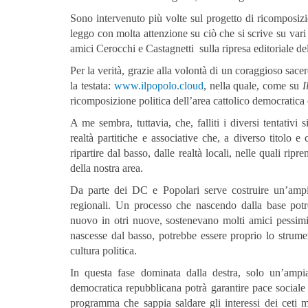
Sono intervenuto più volte sul progetto di ricomposizio
leggo con molta attenzione su ciò che si scrive su vari 
amici Cerocchi e Castagnetti sulla ripresa editoriale de
Per la verità, grazie alla volontà di un coraggioso sa
la testata:
www.ilpopolo.cloud
, nella quale, come su
I
ricomposizione politica dell’area cattolico democratica e
A me sembra, tuttavia, che, falliti i diversi tentativi 
realtà partitiche e associative che, a diverso titolo e
ripartire dal basso, dalle realtà locali, nelle quali ripr
della nostra area.
Da parte dei DC e Popolari serve costruire un’am
regionali. Un processo che nascendo dalla base potr
nuovo in otri nuove, sostenevano molti amici pessim
nascesse dal basso, potrebbe essere proprio lo strume
cultura politica.
In questa fase dominata dalla destra, solo un’ampia 
democratica repubblicana potrà garantire pace sociale
programma che sappia saldare gli interessi dei ceti me