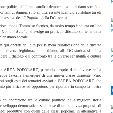
ne politica dell’area cattolica democratica e cristiano sociale e
organi di stampa, sino all’interessante scambio epistolare tra gli
lla testata de
“Il Popolo”
della DC storica.
cerdote, mons. Tommaso Stenico, da molto tempo è editata on line
l Domani d’Italia,
si svolge un proficuo dibattito sul tema della
 cristiano sociale.
sin qui operati dall’alto per la mera riunificazione delle diverse
 con diversa legittimazione si rifanno alla DC storica, si debba
endere il dialogo e il confronto tra le diverse sensibilità e culture
pia AREA POPOLARE, partendo proprio dalle diverse realtà
ebbe favorire l’emergere di una nuova classe dirigente. Vino
isti sugli esiti dei tentativi avviati e l’AREA POPOLARE che
nto più efficace ed opportuno per riportare in campo la nostra
collaborazione tra le culture politiche della migliore storia
 e sviluppo democratico, sulla base di un condivisa proposta di
di produttivi con quelli delle classi popolari, in alternativa a