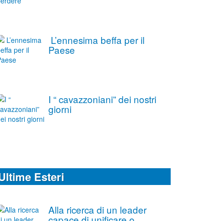
L’ennesima beffa per il
Paese
I “ cavazzoniani” dei nostri
giorni
Ultime Esteri
Alla ricerca di un leader
capace di unificare o,