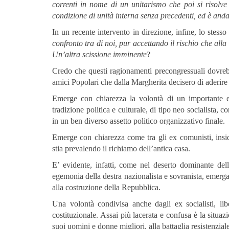
correnti in nome di un unitarismo che poi si risolve
condizione di unità interna senza precedenti, ed è an
In un recente intervento in direzione, infine, lo stess
confronto tra di noi, pur accettando il rischio che alla
Un’altra scissione imminente
?
Credo che questi ragionamenti precongressuali dovrebb
amici Popolari che dalla Margherita decisero di aderire
Emerge con chiarezza la volontà di un importante es
tradizione politica e culturale, di tipo neo socialista,
in un ben diverso assetto politico organizzativo finale.
Emerge con chiarezza come tra gli ex comunisti, insidi
stia prevalendo il richiamo dell’antica casa.
E’ evidente, infatti, come nel deserto dominante dell
egemonia della destra nazionalista e sovranista, emerga
alla costruzione della Repubblica.
Una volontà condivisa anche dagli ex socialisti, lib
costituzionale. Assai più lacerata e confusa è la situaz
suoi uomini e donne migliori, alla battaglia resistenzial