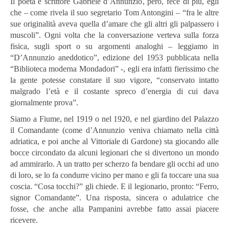
Il poeta e scrittore Gabriele d’Annunzio, però, fece di più, egli
che – come rivela il suo segretario Tom Antongini – “fra le altre
sue originalità aveva quella d’amare che gli altri gli palpassero i
muscoli”. Ogni volta che la conversazione verteva sulla forza
fisica, sugli sport o su argomenti analoghi – leggiamo in
“D’Annunzio aneddotico”, edizione del 1953 pubblicata nella
“Biblioteca moderna Mondadori” -, egli era infatti fierissimo che
la gente potesse constatare il suo vigore, “conservato intatto
malgrado l’età e il costante spreco d’energia di cui dava
giornalmente prova”.
Siamo a Fiume, nel 1919 o nel 1920, e nel giardino del Palazzo
il Comandante (come d’Annunzio veniva chiamato nella città
adriatica, e poi anche al Vittoriale di Gardone) sta giocando alle
bocce circondato da alcuni legionari che si divertono un mondo
ad ammirarlo. A un tratto per scherzo fa bendare gli occhi ad uno
di loro, se lo fa condurre vicino per mano e gli fa toccare una sua
coscia. “Cosa tocchi?” gli chiede. E il legionario, pronto: “Ferro,
signor Comandante”. Una risposta, sincera o adulatrice che
fosse, che anche alla Pampanini avrebbe fatto assai piacere
ricevere.