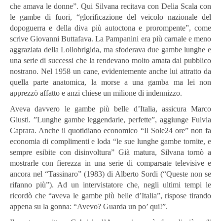
che amava le donne”. Qui Silvana recitava con Delia Scala con
le gambe di fuori, “glorificazione del veicolo nazionale del
dopoguerra e della diva più autoctona e prorompente”, come
scrive Giovanni Buttafava. La Pampanini era più carnale e meno
aggraziata della Lollobrigida, ma sfoderava due gambe lunghe e
una serie di successi che la rendevano molto amata dal pubblico
nostrano. Nel 1958 un cane, evidentemente anche lui attratto da
quella parte anatomica, la morse a una gamba ma lei non
apprezzò affatto e anzi chiese un milione di indennizzo.
Aveva davvero le gambe più belle d’Italia, assicura Marco
Giusti. ”Lunghe gambe leggendarie, perfette”, aggiunge Fulvia
Caprara. Anche il quotidiano economico “Il Sole24 ore” non fa
economia di complimenti e loda “le sue lunghe gambe tornite, e
sempre esibite con disinvoltura” Già matura, Silvana tornò a
mostrarle con fierezza in una serie di comparsate televisive e
ancora nel “Tassinaro” (1983) di Alberto Sordi (“Queste non se
rifanno più”). Ad un intervistatore che, negli ultimi tempi le
ricordò che “aveva le gambe più belle d’Italia”, rispose tirando
appena su la gonna: “Avevo? Guarda un po’ qui!”.