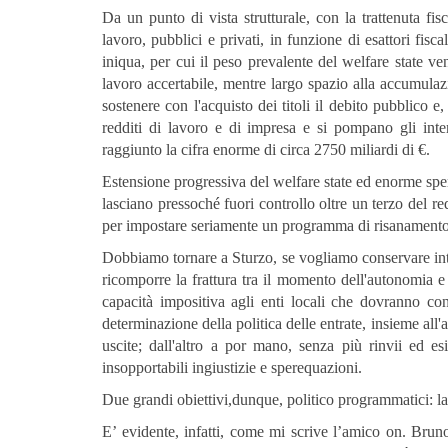
Da un punto di vista strutturale, con la trattenuta fis
lavoro, pubblici e privati, in funzione di esattori fisc
iniqua, per cui il peso prevalente del welfare state ve
lavoro accertabile, mentre largo spazio alla accumulazio
sostenere con l'acquisto dei titoli il debito pubblico e
redditi di lavoro e di impresa e si pompano gli int
raggiunto la cifra enorme di circa 2750 miliardi di €.
Estensione progressiva del welfare state ed enorme sper
lasciano pressoché fuori controllo oltre un terzo del re
per impostare seriamente un programma di risanamento 
Dobbiamo tornare a Sturzo, se vogliamo conservare intatt
ricomporre la frattura tra il momento dell'autonomia e 
capacità impositiva agli enti locali che dovranno co
determinazione della politica delle entrate, insieme all'a
uscite; dall'altro a por mano, senza più rinvii ed esi
insopportabili ingiustizie e sperequazioni.
Due grandi obiettivi,dunque, politico programmatici: la 
E’ evidente, infatti, come mi scrive l’amico on. Bru