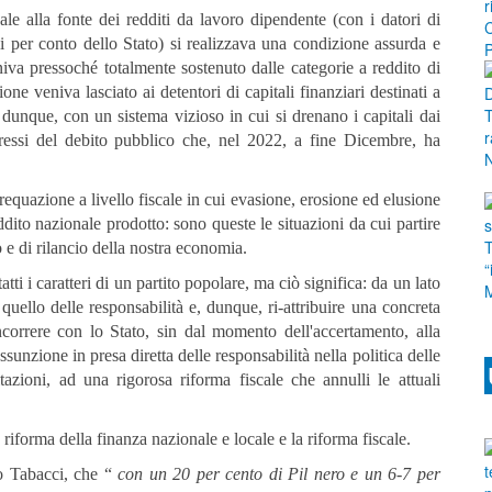
cale alla fonte dei redditi da lavoro dipendente (con i datori di
ali per conto dello Stato) si realizzava una condizione assurda e
niva pressoché totalmente sostenuto dalle categorie a reddito di
ne veniva lasciato ai detentori di capitali finanziari destinati a
, dunque, con un sistema vizioso in cui si drenano i capitali dai
eressi del debito pubblico che, nel 2022, a fine Dicembre, ha
equazione a livello fiscale in cui evasione, erosione ed elusione
ddito nazionale prodotto: sono queste le situazioni da cui partire
e di rilancio della nostra economia.
i i caratteri di un partito popolare, ma ciò significa: da un lato
quello delle responsabilità e, dunque, ri-attribuire una concreta
ncorrere con lo Stato, sin dal momento dell'accertamento, alla
ssunzione in presa diretta delle responsabilità nella politica delle
tazioni, ad una rigorosa riforma fiscale che annulli le attuali
riforma della finanza nazionale e locale e la riforma fiscale.
no Tabacci, che “
con un 20 per cento di Pil nero e un 6-7 per