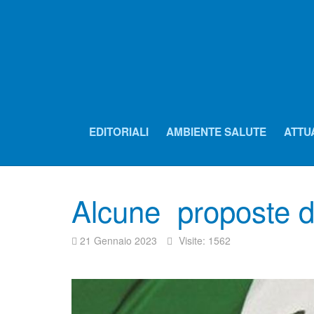
EDITORIALI
AMBIENTE SALUTE
ATTU
Alcune proposte di
21 Gennaio 2023
Visite: 1562