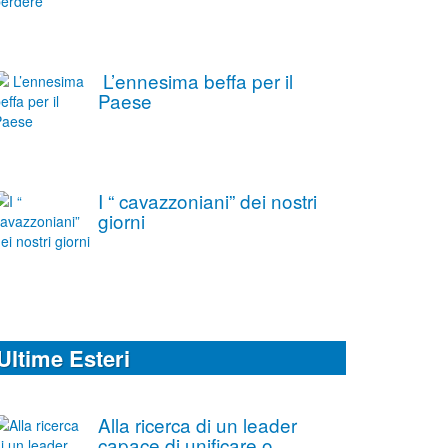
L’ennesima beffa per il
Paese
I “ cavazzoniani” dei nostri
giorni
Ultime Esteri
Alla ricerca di un leader
capace di unificare o,