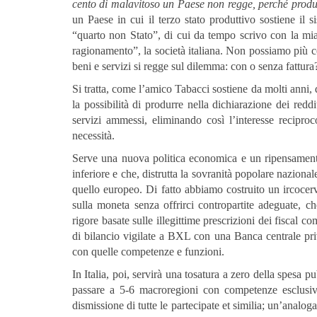
cento di malavitoso un Paese non regge, perché produc
un Paese in cui il terzo stato produttivo sostiene il s
“quarto non Stato”, di cui da tempo scrivo con la mia te
ragionamento”, la società italiana. Non possiamo più c
beni e servizi si regge sul dilemma: con o senza fattura
Si tratta, come l’amico Tabacci sostiene da molti anni, di
la possibilità di produrre nella dichiarazione dei reddit
servizi ammessi, eliminando così l’interesse reciproco
necessità.
Serve una nuova politica economica e un ripensament
inferiore e che, distrutta la sovranità popolare nazional
quello europeo. Di fatto abbiamo costruito un ircocer
sulla moneta senza offrirci contropartite adeguate, ch
rigore basate sulle illegittime prescrizioni dei fiscal
di bilancio vigilate a BXL con una Banca centrale priv
con quelle competenze e funzioni.
In Italia, poi, servirà una tosatura a zero della spesa 
passare a 5-6 macroregioni con competenze esclusiv
dismissione di tutte le partecipate et similia; un’analoga