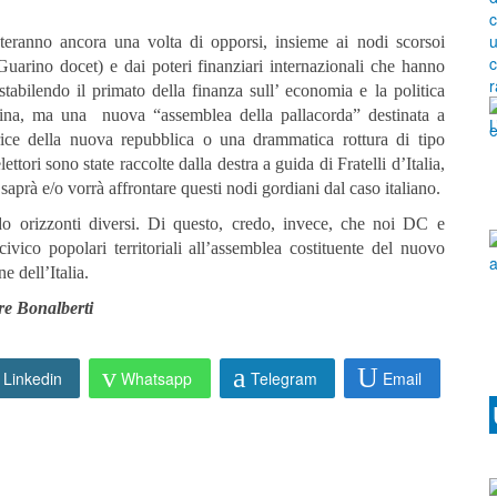
nteranno ancora una volta di opporsi, insieme ai nodi scorsoi
Guarino docet) e dai poteri finanziari internazionali che hanno
bilendo il primato della finanza sull’ economia e la politica
iottina, ma una nuova “assemblea della pallacorda” destinata a
trice della nuova repubblica o una drammatica rottura di tipo
ettori sono state raccolte dalla destra a guida di Fratelli d’Italia,
aprà e/o vorrà affrontare questi nodi gordiani dal caso italiano.
 orizzonti diversi. Di questo, credo, invece, che noi DC e
ivico popolari territoriali all’assemblea costituente del nuovo
e dell’Italia.
re Bonalberti
Linkedin
Whatsapp
Telegram
Email