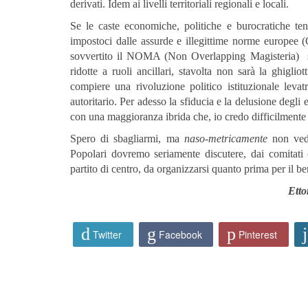
derivati. Idem ai livelli territoriali regionali e locali.
Se le caste economiche, politiche e burocratiche te
impostoci dalle assurde e illegittime norme europee (
sovvertito il NOMA (Non Overlapping Magisteria) sta
ridotte a ruoli ancillari, stavolta non sarà la ghigl
compiere una rivoluzione politico istituzionale leva
autoritario. Per adesso la sfiducia e la delusione degli el
con una maggioranza ibrida che, io credo difficilmente s
Spero di sbagliarmi, ma
naso-metricamente
non vedo
Popolari dovremo seriamente discutere, dai comitati c
partito di centro, da organizzarsi quanto prima per il ben
Etto
Twitter
Facebook
Pinterest