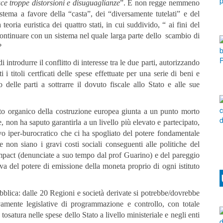
e troppe distorsioni e disuguaglianze
”. E non regge nemmeno
istema a favore della “casta”, dei “diversamente tutelati” e del
oria euristica dei quattro stati, in cui suddivido, “ ai fini del
ontinuare con un sistema nel quale larga parte dello scambio di
?
 introdurre il conflitto di interesse tra le due parti, autorizzando
i i titoli certficati delle spese effettuate per una serie di beni e
 delle parti a sottrarre il dovuto fiscale allo Stato e alle sue
o organico della costruzione europea giunta a un punto morto
e, non ha saputo garantirla a un livello più elevato e partecipato,
vo iper-burocratico che ci ha spogliato del potere fondamentale
e non siano i gravi costi sociali conseguenti alle politiche del
 compact (denunciate a suo tempo dal prof Guarino) e del pareggio
a del potere di emissione della moneta proprio di ogni istituto
pubblica: dalle 20 Regioni e società derivate si potrebbe/dovrebbe
amente legislative di programmazione e controllo, con totale
 tosatura nelle spese dello Stato a livello ministeriale e negli enti