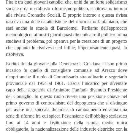
Pira è tra quei giovani cattolici che, uniti da un forte solidarismo
sociale e da un robusto riformismo politico, si ritrovano intorno
alla rivista Cronache Sociali. E proprio intorno a questa rivista
nasceva una delle caratteristiche del riformismo fanfaniano, che
sarà anche la scuola di Bartolomei. Parliamo dell'approccio
metodologico, ai nostri giorni quasi dimenticato: il politico prima
studiava il problema, poi operava per la creazione di un progetto
che appunto lo risolvesse ed infine, impetuosamente quasi, lo
risolveva.
Iscritto fin da giovane alla Democrazia Cristiana, il suo primo
incarico fu quello di consigliere comunale ad Arezzo dove
ricoprì anche il ruolo di Commissario straordinario e segretario
provinciale dal 1954 al 1961. Lascia l’incarico per diventare
capo della segreteria di Amintore Fanfani, divenuto Presidente
del Consiglio. In questo ruolo riveste una posizione chiave nel
primo governo di centrosinistra del dopoguerra che si distingue
per avere una spiccata dinamica di cambiamento ed attua una
serie di riforme fra cui spicca l’estensione dell’obbligo scolastico
fino ai 14 anni e l'istituzione della scuola media unica
obbligatoria, la nazionalizzazione delle industrie elettriche con la