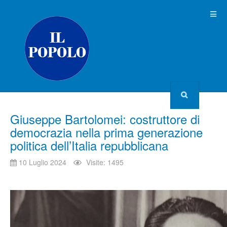
Giuseppe Bartolomei: costruttore di
democrazia nella prima generazione
politica dell’Italia repubblicana
10 Luglio 2024
Visite: 1495