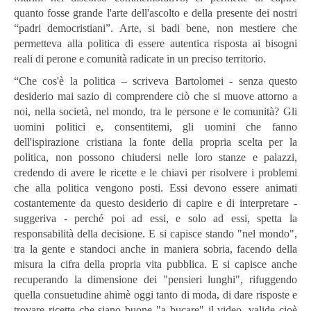
quanto fosse grande l'arte dell'ascolto e della presente dei nostri
“padri democristiani”. Arte, si badi bene, non mestiere che
permetteva alla politica di essere autentica risposta ai bisogni
reali di perone e comunità radicate in un preciso territorio.
“Che cos'è la politica – scriveva Bartolomei - senza questo
desiderio mai sazio di comprendere ciò che si muove attorno a
noi, nella società, nel mondo, tra le persone e le comunità? Gli
uomini politici e, consentitemi, gli uomini che fanno
dell'ispirazione cristiana la fonte della propria scelta per la
politica, non possono chiudersi nelle loro stanze e palazzi,
credendo di avere le ricette e le chiavi per risolvere i problemi
che alla politica vengono posti. Essi devono essere animati
costantemente da questo desiderio di capire e di interpretare -
suggeriva - perché poi ad essi, e solo ad essi, spetta la
responsabilità della decisione. E si capisce stando "nel mondo",
tra la gente e standoci anche in maniera sobria, facendo della
misura la cifra della propria vita pubblica. E si capisce anche
recuperando la dimensione dei "pensieri lunghi", rifuggendo
quella consuetudine ahimè oggi tanto di moda, di dare risposte e
trovare ricette che siano buone "a bucare" il video, valide cioè