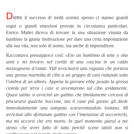
D
ietro
il successo di molti uomini spesso ci stanno grandi
sogni o grandi emozioni provate in circostanza particolari.
Enrico Mattei diceva di trovare in una situazione vissuta da
bambino la giusta motivazione per dare una certa impostazione
alla sua vita, non solo di uomo, ma anche di imprenditore.
Raccontava pressappoco così:
«Ero un bambino di sette o otto
anni e mi trovavo nel cortile di una cascina in un caldo
mezzogiorno d’estate. Vidi avvicinarsi una ragazza che portava
una grossa marmitta di cibo a un gruppo di cani radunati sotto
l’ombra di un albero. Appena la giovane ebbe posato la grossa
ciotola per terra i cani si avventarono sul cibo avidamente.
Quasi subito si avvicinò un gattino che timidamente cercava di
procurarsi qualche boccone, ma il cane più̀ grosso gli diede
immediatamente una zampata scaraventandolo lontano. Mi
avvicinai allo sfortunato gattino con l’intenzione di soccorrerlo,
ma mi accorsi che era morto. In quel momento giurai a me
stesso che avrei fatto di tutto perché́ scene simili non si