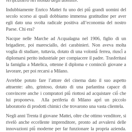
verificassero nel mondo degli uomini».
Indubbiamente Enrico Mattei fu uno dei più̀ grandi uomini del
secolo scorso ai quali dobbiamo immensa gratitudine per aver
egli dato una svolta radicale positiva all’economia del nostro
Paese. Chi era?
Nacque nelle Marche ad Acqualagna nel 1906, figlio di un
brigadiere, poi maresciallo, dei carabinieri. Non aveva molta
voglia di studiare, tuttavia, dotato di una volontà̀ ferrea, riuscì̀ a
diplomarsi perito industriale per compiacere il padre. Trasferitasi
la famiglia a Matelica, ottenne il diploma e cominciò giovane a
lavorare, per poi recarsi a Milano.
Avrebbe potuto fare l’attore del cinema dato il suo aspetto
attraente: alto, grintoso, dotato di una parlantina capace di
convincere anche i compratori più̀ riottosi ad acquistare ciò̀ che
lui proponeva. Alla periferia di Milano aprì un piccolo
laboratorio di prodotti chimici che trovarono una vasta clientela.
Negli anni Trenta il giovane Mattei, oltre che ottimo venditore, si
rivelò anche eccellente imprenditore, pronto ad avvalersi delle
innovazioni più̀ moderne per far funzionare la propria azienda.