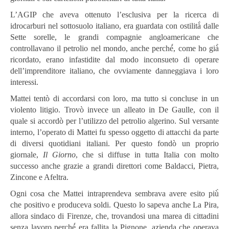
L’AGIP che aveva ottenuto l’esclusiva per la ricerca di
idrocarburi nel sottosuolo italiano, era guardata con ostilità̀ dalle
Sette sorelle, le grandi compagnie angloamericane che
controllavano il petrolio nel mondo, anche perché́, come ho già̀
ricordato, erano infastidite dal modo inconsueto di operare
dell’imprenditore italiano, che ovviamente danneggiava i loro
interessi.
Mattei tentò di accordarsi con loro, ma tutto si concluse in un
violento litigio. Trovò invece un alleato in De Gaulle, con il
quale si accordò per l’utilizzo del petrolio algerino. Sul versante
interno, l’operato di Mattei fu spesso oggetto di attacchi da parte
di diversi quotidiani italiani. Per questo fondò un proprio
giornale,
Il Giorno
, che si diffuse in tutta Italia con molto
successo anche grazie a grandi direttori come Baldacci, Pietra,
Zincone e Afeltra.
Ogni cosa che Mattei intraprendeva sembrava avere esito più̀
che positivo e produceva soldi. Questo lo sapeva anche La Pira,
allora sindaco di Firenze, che, trovandosi una marea di cittadini
senza lavoro perché́ era fallita la Pignone, azienda che operava