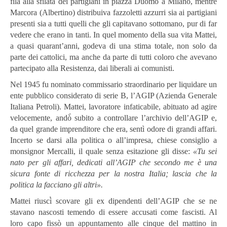
fila alla sfilata dei partigiani in piazza Duomo a Milano, mentre
Marcora (Albertino) distribuiva fazzoletti azzurri sia ai partigiani
presenti sia a tutti quelli che gli capitavano sottomano, pur di far
vedere che erano in tanti. In quel momento della sua vita Mattei,
a quasi quarant’anni, godeva di una stima totale, non solo da
parte dei cattolici, ma anche da parte di tutti coloro che avevano
partecipato alla Resistenza, dai liberali ai comunisti.
Nel 1945 fu nominato commissario straordinario per liquidare un
ente pubblico considerato di serie B, l’AGIP (Azienda Generale
Italiana Petroli). Mattei, lavoratore infaticabile, abituato ad agire
velocemente, andò̀ subito a controllare l’archivio dell’AGIP e,
da quel grande imprenditore che era, sentì odore di grandi affari.
Incerto se darsi alla politica o all’impresa, chiese consiglio a
monsignor Mercalli, il quale senza esitazione gli disse:
«Tu sei
nato per gli affari, dedicati all’AGIP che secondo me è una
sicura fonte di ricchezza per la nostra Italia; lascia che la
politica la facciano gli altri».
Mattei riuscì̀ scovare gli ex dipendenti dell’AGIP che se ne
stavano nascosti temendo di essere accusati come fascisti. Al
loro capo fissò un appuntamento alle cinque del mattino in