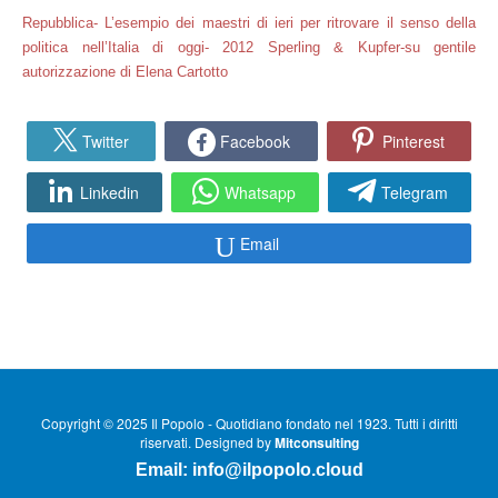
Repubblica- L’esempio dei maestri di ieri per ritrovare il senso della
politica nell’Italia di oggi- 2012 Sperling & Kupfer-su gentile
autorizzazione di Elena Cartotto
Twitter
Facebook
Pinterest
Linkedin
Whatsapp
Telegram
Email
Copyright © 2025 Il Popolo - Quotidiano fondato nel 1923. Tutti i diritti
riservati. Designed by
Mitconsulting
Email:
info@ilpopolo.cloud