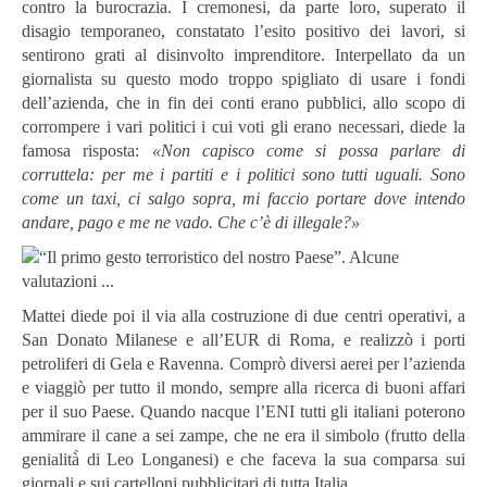
contro la burocrazia. I cremonesi, da parte loro, superato il
disagio temporaneo, constatato l’esito positivo dei lavori, si
sentirono grati al disinvolto imprenditore. Interpellato da un
giornalista su questo modo troppo spigliato di usare i fondi
dell’azienda, che in fin dei conti erano pubblici, allo scopo di
corrompere i vari politici i cui voti gli erano necessari, diede la
famosa risposta:
«Non capisco come si possa parlare di
corruttela: per me i partiti e i politici sono tutti uguali. Sono
come un taxi, ci salgo sopra, mi faccio portare dove intendo
andare, pago e me ne vado. Che c’è di illegale?»
Mattei diede poi il via alla costruzione di due centri operativi, a
San Donato Milanese e all’EUR di Roma, e realizzò i porti
petroliferi di Gela e Ravenna. Comprò diversi aerei per l’azienda
e viaggiò per tutto il mondo, sempre alla ricerca di buoni affari
per il suo Paese. Quando nacque l’ENI tutti gli italiani poterono
ammirare il cane a sei zampe, che ne era il simbolo (frutto della
genialità̀ di Leo Longanesi) e che faceva la sua comparsa sui
giornali e sui cartelloni pubblicitari di tutta Italia.