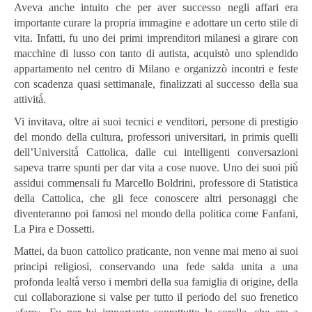
Aveva anche intuito che per aver successo negli affari era
importante curare la propria immagine e adottare un certo stile di
vita. Infatti, fu uno dei primi imprenditori milanesi a girare con
macchine di lusso con tanto di autista, acquistò uno splendido
appartamento nel centro di Milano e organizzò incontri e feste
con scadenza quasi settimanale, finalizzati al successo della sua
attività̀.
Vi invitava, oltre ai suoi tecnici e venditori, persone di prestigio
del mondo della cultura, professori universitari, in primis quelli
dell’Università̀ Cattolica, dalle cui intelligenti conversazioni
sapeva trarre spunti per dar vita a cose nuove. Uno dei suoi più̀
assidui commensali fu Marcello Boldrini, professore di Statistica
della Cattolica, che gli fece conoscere altri personaggi che
diventeranno poi famosi nel mondo della politica come Fanfani,
La Pira e Dossetti.
Mattei, da buon cattolico praticante, non venne mai meno ai suoi
principi religiosi, conservando una fede salda unita a una
profonda lealtà̀ verso i membri della sua famiglia di origine, della
cui collaborazione si valse per tutto il periodo del suo frenetico