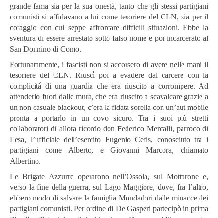
grande fama sia per la sua onestà, tanto che gli stessi partigiani
comunisti si affidavano a lui come tesoriere del CLN, sia per il
coraggio con cui seppe affrontare difficili situazioni. Ebbe la
sventura di essere arrestato sotto falso nome e poi incarcerato al
San Donnino di Como.
Fortunatamente, i fascisti non si accorsero di avere nelle mani il
tesoriere del CLN. Riuscì̀ poi a evadere dal carcere con la
complicità̀ di una guardia che era riuscito a corrompere. Ad
attenderlo fuori dalle mura, che era riuscito a scavalcare grazie a
un non casuale blackout, c’era la fidata sorella con un’aut mobile
pronta a portarlo in un covo sicuro. Tra i suoi più stretti
collaboratori di allora ricordo don Federico Mercalli, parroco di
Lesa, l’ufficiale dell’esercito Eugenio Cefis, conosciuto tra i
partigiani come Alberto, e Giovanni Marcora, chiamato
Albertino.
Le Brigate Azzurre operarono nell’Ossola, sul Mottarone e,
verso la fine della guerra, sul Lago Maggiore, dove, fra l’altro,
ebbero modo di salvare la famiglia Mondadori dalle minacce dei
partigiani comunisti. Per ordine di De Gasperi partecipò in prima