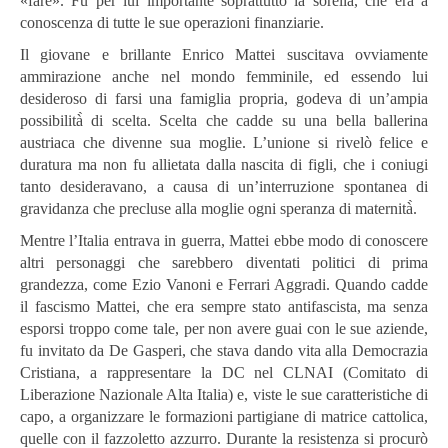
«fare». Fu per lui importante soprattutto la sorella, che era a
conoscenza di tutte le sue operazioni finanziarie.
Il giovane e brillante Enrico Mattei suscitava ovviamente
ammirazione anche nel mondo femminile, ed essendo lui
desideroso di farsi una famiglia propria, godeva di un’ampia
possibilità̀ di scelta. Scelta che cadde su una bella ballerina
austriaca che divenne sua moglie. L’unione si rivelò felice e
duratura ma non fu allietata dalla nascita di figli, che i coniugi
tanto desideravano, a causa di un’interruzione spontanea di
gravidanza che precluse alla moglie ogni speranza di maternità̀.
Mentre l’Italia entrava in guerra, Mattei ebbe modo di conoscere
altri personaggi che sarebbero diventati politici di prima
grandezza, come Ezio Vanoni e Ferrari Aggradi. Quando cadde
il fascismo Mattei, che era sempre stato antifascista, ma senza
esporsi troppo come tale, per non avere guai con le sue aziende,
fu invitato da De Gasperi, che stava dando vita alla Democrazia
Cristiana, a rappresentare la DC nel CLNAI (Comitato di
Liberazione Nazionale Alta Italia) e, viste le sue caratteristiche di
capo, a organizzare le formazioni partigiane di matrice cattolica,
quelle con il fazzoletto azzurro. Durante la resistenza si procurò