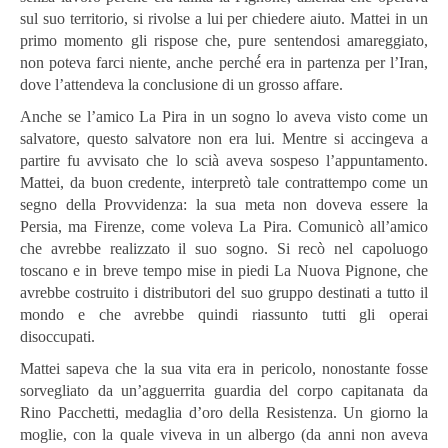
sul suo territorio, si rivolse a lui per chiedere aiuto. Mattei in un
primo momento gli rispose che, pure sentendosi amareggiato,
non poteva farci niente, anche perché́ era in partenza per l’Iran,
dove l’attendeva la conclusione di un grosso affare.
Anche se l’amico La Pira in un sogno lo aveva visto come un
salvatore, questo salvatore non era lui. Mentre si accingeva a
partire fu avvisato che lo scià aveva sospeso l’appuntamento.
Mattei, da buon credente, interpretò tale contrattempo come un
segno della Provvidenza: la sua meta non doveva essere la
Persia, ma Firenze, come voleva La Pira. Comunicò all’amico
che avrebbe realizzato il suo sogno. Si recò nel capoluogo
toscano e in breve tempo mise in piedi La Nuova Pignone, che
avrebbe costruito i distributori del suo gruppo destinati a tutto il
mondo e che avrebbe quindi riassunto tutti gli operai
disoccupati.
Mattei sapeva che la sua vita era in pericolo, nonostante fosse
sorvegliato da un’agguerrita guardia del corpo capitanata da
Rino Pacchetti, medaglia d’oro della Resistenza. Un giorno la
moglie, con la quale viveva in un albergo (da anni non aveva