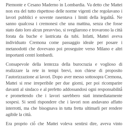
Piemonte e Cesano Maderno in Lombardia. Va detto che Mattei
non era del tutto rispettoso delle norme vigenti che regolavano i
lavori pubblici e sovente rasentava i limiti della legalità̀. Ne
sanno qualcosa i cremonesi che una mattina, senza che fosse
stato dato loro alcun preavviso, si svegliarono e trovarono la città
forata da buche e lastricata da tubi. Infatti, Mattei aveva
individuato Cremona come passaggio ideale per posare i
metanodotti che dovevano poi proseguire verso Milano e altri
importanti centri lombardi.
Consapevole della lentezza della burocrazia e voglioso di
realizzare la rete in tempi brevi, non chiese di proposito
l’autorizzazione ai lavori. Dopo aver messo sottosopra Cremona,
Mattei si rese irreperibile per due giorni, per poi ricomparire
davanti al sindaco e al prefetto addossandosi ogni responsabilità̀
e promettendo che i lavori sarebbero stati immediatamente
sospesi. Si sentì rispondere che i lavori non andavano affatto
interrotti, ma che bisognava in tutta fretta ultimarli per rendere
agibile la città.
Era proprio ciò̀ che Mattei voleva sentirsi dire, aveva vinto