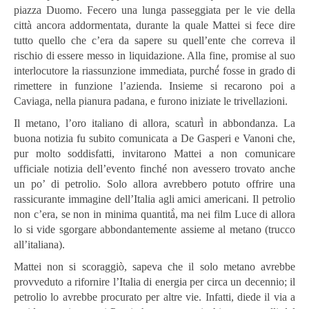
piazza Duomo. Fecero una lunga passeggiata per le vie della
città ancora addormentata, durante la quale Mattei si fece dire
tutto quello che c’era da sapere su quell’ente che correva il
rischio di essere messo in liquidazione. Alla fine, promise al suo
interlocutore la riassunzione immediata, purché́ fosse in grado di
rimettere in funzione l’azienda. Insieme si recarono poi a
Caviaga, nella pianura padana, e furono iniziate le trivellazioni.
Il metano, l’oro italiano di allora, scaturì̀ in abbondanza. La
buona notizia fu subito comunicata a De Gasperi e Vanoni che,
pur molto soddisfatti, invitarono Mattei a non comunicare
ufficiale notizia dell’evento finché non avessero trovato anche
un po’ di petrolio. Solo allora avrebbero potuto offrire una
rassicurante immagine dell’Italia agli amici americani. Il petrolio
non c’era, se non in minima quantità̀, ma nei film Luce di allora
lo si vide sgorgare abbondantemente assieme al metano (trucco
all’italiana).
Mattei non si scoraggiò, sapeva che il solo metano avrebbe
provveduto a rifornire l’Italia di energia per circa un decennio; il
petrolio lo avrebbe procurato per altre vie. Infatti, diede il via a