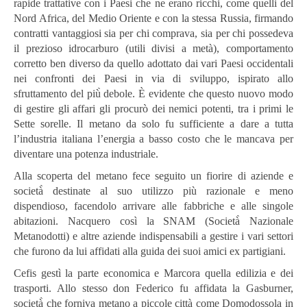
rapide trattative con i Paesi che ne erano ricchi, come quelli del
Nord Africa, del Medio Oriente e con la stessa Russia, firmando
contratti vantaggiosi sia per chi comprava, sia per chi possedeva
il prezioso idrocarburo (utili divisi a metà), comportamento
corretto ben diverso da quello adottato dai vari Paesi occidentali
nei confronti dei Paesi in via di sviluppo, ispirato allo
sfruttamento del più̀ debole. È evidente che questo nuovo modo
di gestire gli affari gli procurò dei nemici potenti, tra i primi le
Sette sorelle. Il metano da solo fu sufficiente a dare a tutta
l’industria italiana l’energia a basso costo che le mancava per
diventare una potenza industriale.
Alla scoperta del metano fece seguito un fiorire di aziende e
società̀ destinate al suo utilizzo più razionale e meno
dispendioso, facendolo arrivare alle fabbriche e alle singole
abitazioni. Nacquero così la SNAM (Società̀ Nazionale
Metanodotti) e altre aziende indispensabili a gestire i vari settori
che furono da lui affidati alla guida dei suoi amici ex partigiani.
Cefis gestì la parte economica e Marcora quella edilizia e dei
trasporti. Allo stesso don Federico fu affidata la Gasburner,
società̀ che forniva metano a piccole città come Domodossola in