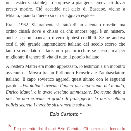
una residenza stabile), lo sorprese a piangere: temeva di dover
presto morire. Ciò̀ accadde nel cielo di Bascapè, vicino a
Milano, quando l’aereo su cui viaggiava esplose.
Era il 1962. Sicuramente si trattò di un attentato riuscito, ma
ordito chissà̀ dove e chissà̀ da chi: ancora oggi è un mistero,
anche se non mancano diverse ipotesi credibili. Se ne andava
così il più̀ grande imprenditore italiano del secolo scorso che
tanto si era dato da fare, non per arricchire se stesso, ma per
migliorare il tenore di vita di tutto il popolo italiano.
All’estero Mattei era molto apprezzato, lo testimonia un incontro
avvenuto a Mosca tra un furibondo Krusciov e l’ambasciatore
italiano. Il capo sovietico aggredì̀ quest’ultimo con le seguenti
parole:
«Voi italiani avevate l’uomo più importante del mondo,
Enrico Mattei, e lo avete lasciato ammazzare. Dovevate dirlo a
noi che non eravate in grado di proteggerlo, la nostra ottima
polizia segreta l’avrebbe sicuramente salvato».
Ezio Cartotto *
*
Pagine tratte dal libro di Ezio Cartotto: Gli uomini che fecero la