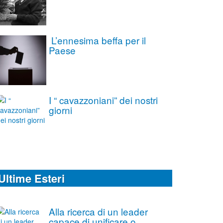
L’ennesima beffa per il
Paese
I “ cavazzoniani” dei nostri
giorni
Ultime Esteri
Alla ricerca di un leader
capace di unificare o,