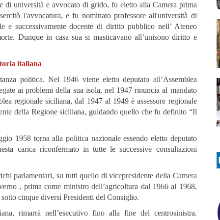
e di università e avvocato di grido, fu eletto alla Camera prima
ercitò l'avvocatura, e fu nominato professore all'università di
le e successivamente docente di diritto pubblico nell’ Ateneo
morte.
Dunque in casa sua si masticavano all’unisono diritto e
toria italiana
tanza politica. Nel 1946 viene eletto deputato all’Assemblea
egate ai problemi della sua isola, nel 1947 rinuncia al mandato
ea regionale siciliana, dal 1947 al 1949 è assessore regionale
dente della Regione siciliana, guidando quello che fu definito “Il
io 1958 torna alla politica nazionale essendo eletto deputato
uesta carica riconfermato in tutte le successive consultazioni
chi parlamentari, su tutti quello di vicepresidente della Camera
overno , prima come ministro dell’agricoltura dal 1966 al 1968,
sotto cinque diversi Presidenti del Consiglio.
na, rimarrà nell’esecutivo fino alla fine del centrosinistra.