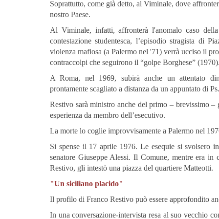
Soprattutto, come già detto, al Viminale, dove affronterà
nostro Paese.
Al Viminale, infatti, affronterà l'anomalo caso del
contestazione studentesca, l’episodio stragista di P
violenza mafiosa (a Palermo nel '71) verrà ucciso il pr
contraccolpi che seguirono il “golpe Borghese” (1970)
A Roma, nel 1969, subirà anche un attentato dina
prontamente scagliato a distanza da un appuntato di Ps
Restivo sarà ministro anche del primo – brevissimo – g
esperienza da membro dell’esecutivo.
La morte lo coglie improvvisamente a Palermo nel 1976,
Si spense il 17 aprile 1976. Le esequie si svolsero 
senatore Giuseppe Alessi. Il Comune, mentre era in ca
Restivo, gli intestò una piazza del quartiere Matteotti.
"Un siciliano placido"
Il profilo di Franco Restivo può essere approfondito an
In una conversazione-intervista resa al suo vecchio c