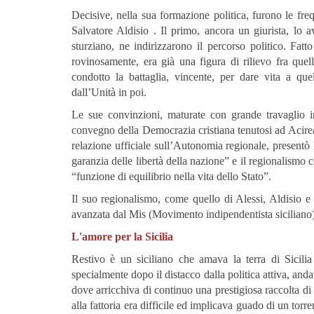
Decisive, nella sua formazione politica, furono le f
Salvatore Aldisio . Il primo, ancora un giurista, lo a
sturziano, ne indirizzarono il percorso politico. Fat
rovinosamente, era già una figura di rilievo fra que
condotto la battaglia, vincente, per dare vita a quel
dall’Unità in poi.
Le sue convinzioni, maturate con grande travaglio in
convegno della Democrazia cristiana tenutosi ad Acireal
relazione ufficiale sull’Autonomia regionale, presentò
garanzia delle libertà della nazione” e il regionalismo
“funzione di equilibrio nella vita dello Stato”.
Il suo regionalismo, come quello di Alessi, Aldisio e al
avanzata dal Mis (Movimento indipendentista siciliano)
L'amore per la Sicilia
Restivo è un siciliano che amava la terra di Sicilia
specialmente dopo il distacco dalla politica attiva, and
dove arricchiva di continuo una prestigiosa raccolta di l
alla fattoria era difficile ed implicava guado di un torr