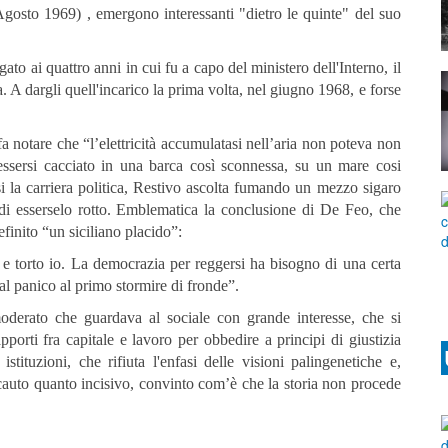
osto 1969) , emergono interessanti "dietro le quinte" del suo
o ai quattro anni in cui fu a capo del ministero dell'Interno, il
nea. A dargli quell'incarico la prima volta, nel giugno 1968, e forse
fa notare che “l’elettricità accumulatasi nell’aria non poteva non
essersi cacciato in una barca così sconnessa, su un mare cosi
si la carriera politica, Restivo ascolta fumando un mezzo sigaro
di esserselo rotto. Emblematica la conclusione di De Feo, che
efinito “un siciliano placido”:
, e torto io. La democrazia per reggersi ha bisogno di una certa
al panico al primo stormire di fronde”.
moderato che guardava al sociale con grande interesse, che si
pporti fra capitale e lavoro per obbedire a principi di giustizia
stituzioni, che rifiuta l'enfasi delle visioni palingenetiche e,
o cauto quanto incisivo, convinto com’è che la storia non procede