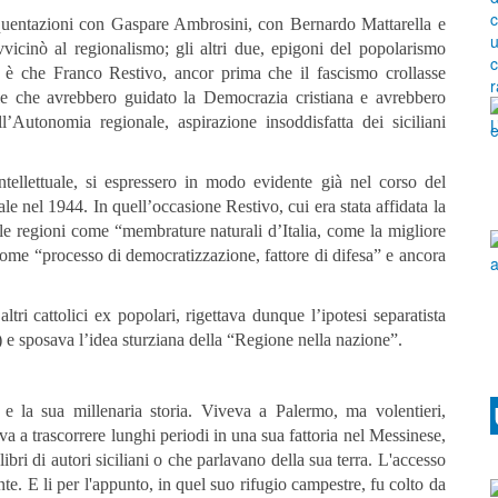
requentazioni con Gaspare Ambrosini, con Bernardo Mattarella e
vvicinò al regionalismo; gli altri due, epigoni del popolarismo
to è che Franco Restivo, ancor prima che il fascismo crollasse
lle che avrebbero guidato la Democrazia cristiana e avrebbero
l’Autonomia regionale, aspirazione insoddisfatta dei siciliani
tellettuale, si espressero in modo evidente già nel corso del
e nel 1944. In quell’occasione Restivo, cui era stata affidata la
 le regioni come “membrature naturali d’Italia, come la migliore
 come “processo di democratizzazione, fattore di difesa” e ancora
tri cattolici ex popolari, rigettava dunque l’ipotesi separatista
 e sposava l’idea sturziana della “Regione nella nazione”.
 e la sua millenaria storia.
Viveva a Palermo, ma volentieri,
ava a trascorrere lunghi periodi in una sua fattoria nel Messinese,
ibri di autori siciliani o che parlavano della sua terra. L'accesso
ente. E li per l'appunto, in quel suo rifugio campestre, fu colto da