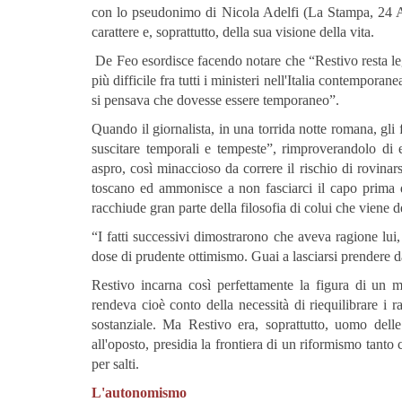
con lo pseudonimo di Nicola Adelfi (La Stampa, 24 Ag
carattere e, soprattutto, della sua visione della vita.
De Feo esordisce facendo notare che “Restivo resta legat
più difficile fra tutti i ministeri nell'Italia contempora
si pensava che dovesse essere temporaneo”.
Quando il giornalista, in una torrida notte romana, gli 
suscitare temporali e tempeste”, rimproverandolo di 
aspro, così minaccioso da correre il rischio di rovinar
toscano ed ammonisce a non fasciarci il capo prima 
racchiude gran parte della filosofia di colui che viene d
“I fatti successivi dimostrarono che aveva ragione lui
dose di prudente ottimismo. Guai a lasciarsi prendere d
Restivo incarna così perfettamente la figura di un 
rendeva cioè conto della necessità di riequilibrare i ra
sostanziale. Ma Restivo era, soprattutto, uomo delle i
all'oposto, presidia la frontiera di un riformismo tant
per salti.
L'autonomismo