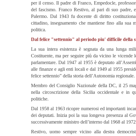
per il censo. Il padre di Franco, Empedocle, professor
del fascismo. Franco Restivo, al pari di suo padre, es
Palermo. Dal 1943 fu docente di diritto costituziona
cittadino, insegnamento che mantiene fino alla sua 
politica.
Dal felice "settennio" al periodo piu' difficile della s
La sua intera esistenza è segnata da una lunga mili
Costituente, ma per seguire più da vicino le vicende l
parlamentare. Dal 1947 al 1955 è deputato all’Assembl
alle finanze e agli enti locali e dal 1949 al 1955 presi
felice settennio” della storia dell’Autonomia regionale.
Membro del Consiglio Nazionale della DC, il 25 magg
nella circoscrizione della Sicilia occidentale e in q
politiche.
Dal 1958 al 1963 ricopre numerosi ed importanti incari
dei deputati. Inizia poi la sua longeva presenza al G
successivamente ministro dell’interno dal 1968 al 1972 
Restivo, uomo sempre vicino alla destra democristia