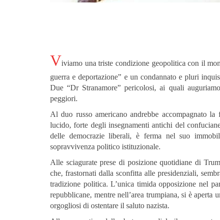
V
iviamo una triste condizione geopolitica con il mon
guerra e deportazione” e un condannato e pluri inquisi
Due “Dr Stranamore” pericolosi, ai quali auguriamo
peggiori.
Al duo russo americano andrebbe accompagnato la fig
lucido, forte degli insegnamenti antichi del confuci
delle democrazie liberali, è ferma nel suo immobil
sopravvivenza politico istituzionale.
Alle sciagurate prese di posizione quotidiane di Trum
che, frastornati dalla sconfitta alle presidenziali, sem
tradizione politica. L’unica timida opposizione nel 
repubblicane, mentre nell’area trumpiana, si è aperta 
orgogliosi di ostentare il saluto nazista.