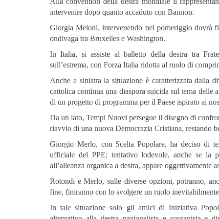
Alla convention della destra mondiale il rappresentante
intervenire dopo quanto accaduto con Bannon.
Giorgia Meloni, intervenendo nel pomeriggio dovrà fina
ondivaga tra Bruxelles e Washington.
In Italia, si assiste al balletto della destra tra Fr
sull’estrema, con Forza Italia ridotta al ruolo di compr
Anche a sinistra la situazione è caratterizzata dalla d
cattolica continua una diaspora suicida sul tema delle 
di un progetto di programma per il Paese ispirato ai nostr
Da un lato, Tempi Nuovi persegue il disegno di confron
riavvio di una nuova Democrazia Cristiana, restando be
Giorgio Merlo, con Scelta Popolare, ha deciso di ten
ufficiale del PPE; tentativo lodevole, anche se la p
all’alleanza organica a destra, appare oggettivamente a
Rotondi e Merlo, sulle diverse opzioni, potranno, anch
fine, finiranno con lo svolgere un ruolo inevitabilmente 
In tale situazione solo gli amici di Iniziativa Popo
alternativo alla destra nazionalista e sovranista e di