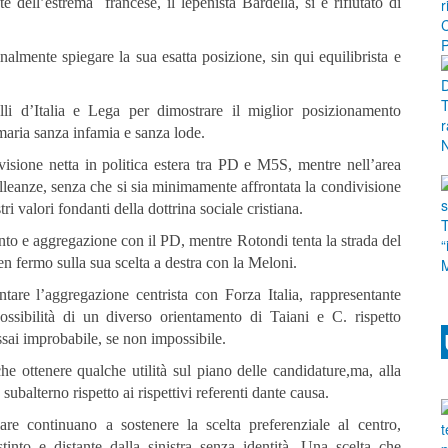
 dell’estrema francese, il lepenista Bardella, si è rifiutato di
lmente spiegare la sua esatta posizione, sin qui equilibrista e
atelli d’Italia e Lega per dimostrare il miglior posizionamento
imaria sanza infamia e sanza lode.
ivisione netta in politica estera tra PD e M5S, mentre nell’area
alleanze, senza che si sia minimamente affrontata la condivisione
i valori fondanti della dottrina sociale cristiana.
to e aggregazione con il PD, mentre Rotondi tenta la strada del
n fermo sulla sua scelta a destra con la Meloni.
tare l’aggregazione centrista con Forza Italia, rappresentante
ossibilità di un diverso orientamento di Taiani e C. rispetto
ssai improbabile, se non impossibile.
e ottenere qualche utilità sul piano delle candidature,ma, alla
subalterno rispetto ai rispettivi referenti dante causa.
lare continuano a sostenere la scelta preferenziale al centro,
stinto e distante dalla sinistra senza identità. Una scelta che