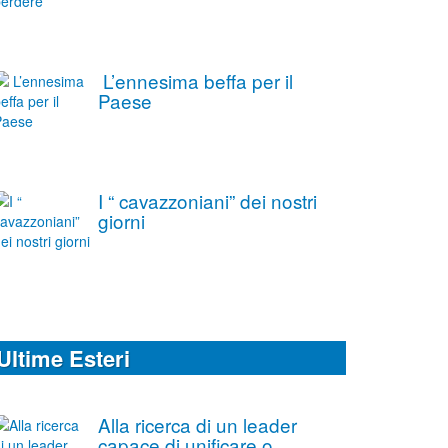
L’ennesima beffa per il
Paese
I “ cavazzoniani” dei nostri
giorni
Ultime Esteri
Alla ricerca di un leader
capace di unificare o,