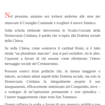
N
el prossimo autunno noi torinesi andremo alle urne per
rinnovare il Consiglio Comunale e scegliere il nuovo Sindaco.
Sulla scheda elettorale ritroveremo lo Scudo-Crociato della
Democrazia Cristiana, il partito che si ispira alla Dottrina sociale
della Chiesa.
Se nella Chiesa, come sosteneva il cardinal Ruini, si è fatto
strada “un pluralismo marcato”, non si può escludere, tra le altre,
l’opzione a favore di chi assume come riferimento l’intero
messaggio sociale del Cristianesimo.
Possono esserci forze politiche che, in misura maggiore o
minore, accettano taluni aspetti della Dottrina sociale, ma solo la
Democrazia Cristiana fa integralmente proprio il suo
insegnamento, efficacemente sintetizzato nel Compendio, dove –
a sostegno di un’ispirazione permanente e non episodica –
l’autore maggiormente citato resta San Tommaso.
Questo rafforza la scelta a favore di una presenza pubblica non