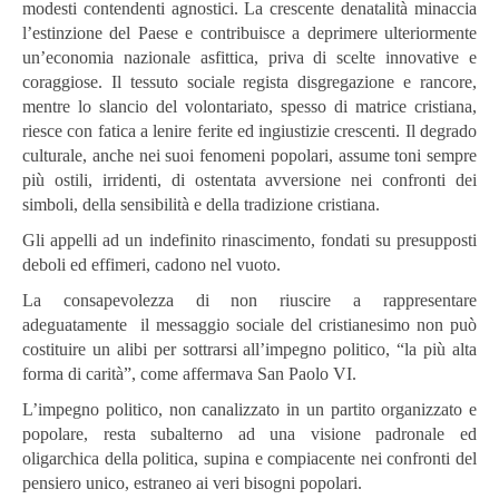
modesti contendenti agnostici. La crescente denatalità minaccia
l’estinzione del Paese e contribuisce a deprimere ulteriormente
un’economia nazionale asfittica, priva di scelte innovative e
coraggiose. Il tessuto sociale regista disgregazione e rancore,
mentre lo slancio del volontariato, spesso di matrice cristiana,
riesce con fatica a lenire ferite ed ingiustizie crescenti. Il degrado
culturale, anche nei suoi fenomeni popolari, assume toni sempre
più ostili, irridenti, di ostentata avversione nei confronti dei
simboli, della sensibilità e della tradizione cristiana.
Gli appelli ad un indefinito rinascimento, fondati su presupposti
deboli ed effimeri, cadono nel vuoto.
La consapevolezza di non riuscire a rappresentare
adeguatamente il messaggio sociale del cristianesimo non può
costituire un alibi per sottrarsi all’impegno politico, “la più alta
forma di carità”, come affermava San Paolo VI.
L’impegno politico, non canalizzato in un partito organizzato e
popolare, resta subalterno ad una visione padronale ed
oligarchica della politica, supina e compiacente nei confronti del
pensiero unico, estraneo ai veri bisogni popolari.