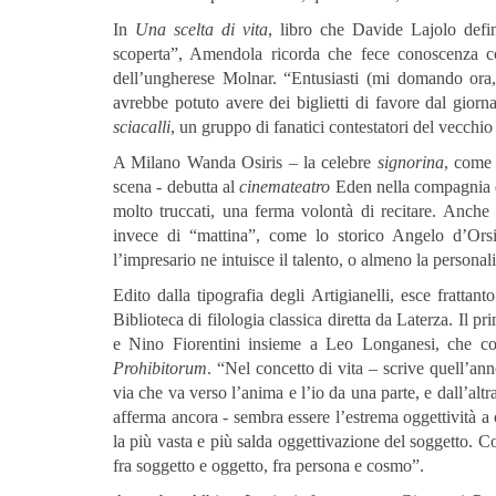
In
Una scelta di vita
, libro che Davide Lajolo def
scoperta”, Amendola ricorda che fece conoscenza 
dell’ungherese Molnar. “Entusiasti (mi domando ora
avrebbe potuto avere dei biglietti di favore dal giorna
sciacalli
, un gruppo di fanatici contestatori del vecchio 
A Milano Wanda Osiris – la celebre
signorina
, come 
scena - debutta al
cinemateatro
Eden nella compagnia di
molto truccati, una ferma volontà di recitare. Anch
invece di “mattina”, come lo storico Angelo d’Orsi
l’impresario ne intuisce il talento, o almeno la personalit
Edito dalla tipografia degli Artigianelli, esce fratt
Biblioteca di filologia classica diretta da Laterza. Il 
e Nino Fiorentini insieme a Leo Longanesi, che col
Prohibitorum
. “Nel concetto di vita – scrive quell’a
via che va verso l’anima e l’io da una parte, e dall’altr
afferma ancora - sembra essere l’estrema oggettività a 
la più vasta e più salda oggettivazione del soggetto. Co
fra soggetto e oggetto, fra persona e cosmo”.