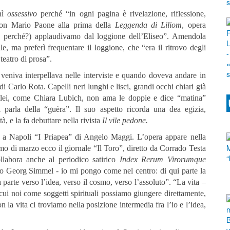
inì
ossessivo
perché “in ogni pagina è rivelazione, riflessione,
con Mario Paone alla prima della
Leggenda di Liliom
, opera
, perché?) applaudivamo dal loggione dell’Eliseo”. Amendola
le, ma preferì frequentare il loggione, che “era il ritrovo degli
teatro di prosa”.
veniva interpellava nelle interviste e quando doveva andare in
 Carlo Rota. Capelli neri lunghi e lisci, grandi occhi chiari già
e lei, come Chiara Lubich, non ama le doppie e dice “matina”
 parla della “guèra”. Il suo aspetto ricorda una dea egizia,
à, e la fa debuttare nella rivista
Il vile pedone.
anto a Napoli “I Priapea” di Angelo Maggi. L’opera appare nella
primo di marzo ecco il giornale “Il Toro”, diretto da Corrado Testa
labora anche al periodico satirico
Index Rerum Virorumque
nno Georg Simmel - io mi pongo come nel centro: di qui parte la
a parte verso l’idea, verso il cosmo, verso l’assoluto”. “La vita –
cui noi come soggetti spirituali possiamo giungere direttamente,
n la vita ci troviamo nella posizione intermedia fra l’io e l’idea,