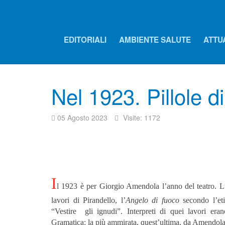
EDITORIALI
AMBIENTE SALUTE
ATTU
Nel 1923. Pillole di
05 Agosto 2023
Visite: 1172
I
l 1923 è per Giorgio Amendola l’anno del teatro. L’a
lavori di Pirandello, l’
Angelo di fuoco
secondo l’eti
“Vestire gli ignudi”. Interpreti di quei lavori e
Gramatica: la più ammirata, quest’ultima, da Amendola