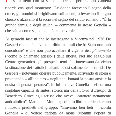
assa il treno con la salma di De Gasperi. Guido Gonella
ricorda così quel momento: “Le donne facevano il segno della
croce, gli uomini si irrigidivano sull’attenti, o levavano il pugno
chiuso o alzavano il braccio nel segno del saluto romano”. “È la
grande famiglia degli italiani – commenta lo stesso Gonella –
che saluta come sa, come può, come vuole”.
Ai gerarchi fascisti che lo interrogano a Vicenza nel 1926 De
Gasperi ribatte che “vi sono diritti naturali che lo Stato non può
conculcare” e che non può accettare il vigente
disciplinamento
(“come lo chiamano adesso”) della libertà. Nel suo saggio sul
Centro germanico egli prospetta temi che interessano da vicino
la situazione dei cattolici italiani. “Così solamente – confida De
Gasperi – potevamo operare pubblicamente, scrivendo di storia e
proiettando – all’indietro – negli anni lontani la nostra ansia e la
nostra disperata speranza”. In lui – rileva Gonella – vi era una
singolare capacità di sintesi storica ma della
Storia d’Europa
di
Benedetto Croce egli scrisse che aveva “carattere nettamente
anticattolico”. Maritain e Mounier, coi loro libri ed articoli, erano
i filosofi prediletti nel gruppo. “Eravamo ben lieti – ricorda
Gonella – di vedere tradotta da mons. Montini l’opera di