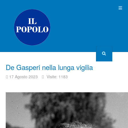
De Gasperi nella lunga vigilia
17 Agosto 2023
Visite: 1183