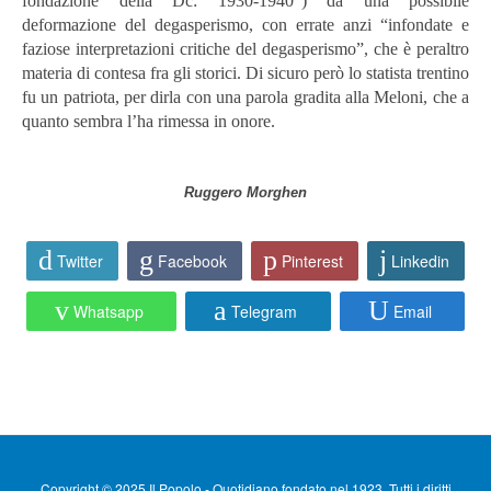
fondazione della Dc: 1930-1940”) da una possibile
deformazione del degasperismo, con errate anzi “infondate e
faziose interpretazioni critiche del degasperismo”, che è peraltro
materia di contesa fra gli storici. Di sicuro però lo statista trentino
fu un patriota, per dirla con una parola gradita alla Meloni, che a
quanto sembra l’ha rimessa in onore.
Ruggero Morghen
Twitter
Facebook
Pinterest
Linkedin
Whatsapp
Telegram
Email
Copyright © 2025 Il Popolo - Quotidiano fondato nel 1923. Tutti i diritti