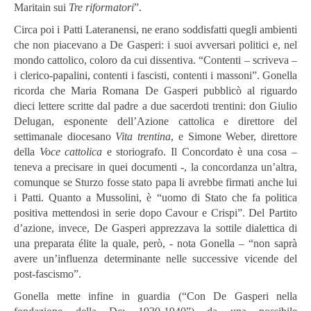
Maritain sui
Tre riformatori
”.
Circa poi i Patti Lateranensi, ne erano soddisfatti quegli ambienti
che non piacevano a De Gasperi: i suoi avversari politici e, nel
mondo cattolico, coloro da cui dissentiva. “Contenti – scriveva –
i clerico-papalini, contenti i fascisti, contenti i massoni”. Gonella
ricorda che Maria Romana De Gasperi pubblicò al riguardo
dieci lettere scritte dal padre a due sacerdoti trentini: don Giulio
Delugan, esponente dell’Azione cattolica e direttore del
settimanale diocesano
Vita trentina
, e Simone Weber, direttore
della
Voce cattolica
e storiografo. Il Concordato è una cosa –
teneva a precisare in quei documenti -, la concordanza un’altra,
comunque se Sturzo fosse stato papa li avrebbe firmati anche lui
i Patti. Quanto a Mussolini, è “uomo di Stato che fa politica
positiva mettendosi in serie dopo Cavour e Crispi”. Del Partito
d’azione, invece, De Gasperi apprezzava la sottile dialettica di
una preparata élite la quale, però, - nota Gonella – “non saprà
avere un’influenza determinante nelle successive vicende del
post-fascismo”.
Gonella mette infine in guardia (“Con De Gasperi nella