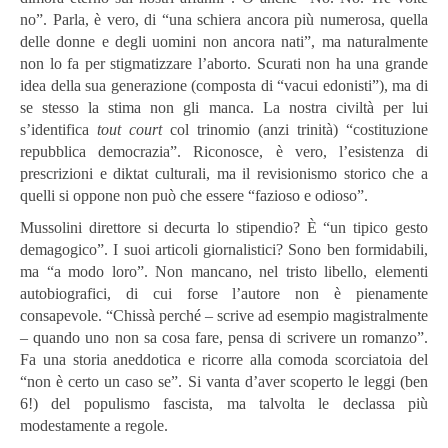
no”. Parla, è vero, di “una schiera ancora più numerosa, quella
delle donne e degli uomini non ancora nati”, ma naturalmente
non lo fa per stigmatizzare l’aborto. Scurati non ha una grande
idea della sua generazione (composta di “vacui edonisti”), ma di
se stesso la stima non gli manca. La nostra civiltà per lui
s’identifica
tout court
col trinomio (anzi trinità) “costituzione
repubblica democrazia”. Riconosce, è vero, l’esistenza di
prescrizioni e diktat culturali, ma il revisionismo storico che a
quelli si oppone non può che essere “fazioso e odioso”.
Mussolini direttore si decurta lo stipendio? È “un tipico gesto
demagogico”. I suoi articoli giornalistici? Sono ben formidabili,
ma “a modo loro”. Non mancano, nel tristo libello, elementi
autobiografici, di cui forse l’autore non è pienamente
consapevole. “Chissà perché – scrive ad esempio magistralmente
– quando uno non sa cosa fare, pensa di scrivere un romanzo”.
Fa una storia aneddotica e ricorre alla comoda scorciatoia del
“non è certo un caso se”. Si vanta d’aver scoperto le leggi (ben
6!) del populismo fascista, ma talvolta le declassa più
modestamente a regole.