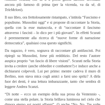
ancora più famoso di prima (per la vicenda, va da sé, di
TeleMeloni
).
Il suo libro, ora frettolosamente ristampato, s’intitola “Fascismo e
populismo. Mussolini oggi” e si propone di raccontare la Storia,
quella con la esse maiuscola, e di “raccontare il fascismo
attraverso i fascisti – lo dico per i più giovani”. In effetti Scurati
è perennemente alla ricerca di “nuove forme di narrazione
democratica”, qualsiasi cosa questo significhi.
Da ragazzo, è vero, sognava di raccontare gli antifascisti. Poi
ripiegò su Mussolini, forse più redditizio. Del resto l’autore
auspica proprio “un fascio di libere visioni”. Scurati nella Storia
invita a credere (anche obbedire e combattere?) e induce anche a
dichiararsi colpevoli. Lui per primo: mentre cadeva il muro di
Berlino, non stava mica cogli amici a farsi uno spritz? A dirla
fuor dei denti, è una lettura imbarazzante, tanto che sembra di
leggere Andrea Scanzi.
“Di notte – ecco un esempio della sua prosa da Ventennio -,
come una stella polare, la Storia brillava luminosa nel cielo che
dimora eterno sui nostri affanni”. O anche “No. No. Tre volte