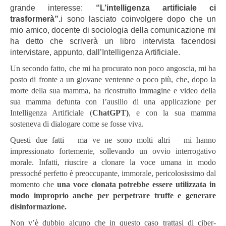
grande interesse:
“L’intelligenza artificiale ci
trasformerà”.
i sono lasciato coinvolgere dopo che un
mio amico, docente di sociologia della comunicazione mi
ha detto che scriverà un libro intervista facendosi
intervistare, appunto, dall’Intelligenza Artificiale.
Un secondo fatto, che mi ha procurato non poco angoscia, mi ha
posto di fronte a un giovane ventenne o poco più, che, dopo la
morte della sua mamma, ha ricostruito immagine e video della
sua mamma defunta con l’ausilio di una applicazione per
Intelligenza Artificiale (
ChatGPT)
, e con la sua mamma
sosteneva di dialogare come se fosse viva.
Questi due fatti – ma ve ne sono molti altri – mi hanno
impressionato fortemente, sollevando un ovvio interrogativo
morale. Infatti, riuscire a clonare la voce umana in modo
pressoché perfetto è preoccupante, immorale, pericolosissimo dal
momento che
una voce clonata potrebbe essere utilizzata in
modo improprio anche per perpetrare truffe e generare
disinformazione.
Non v’è dubbio alcuno che in questo caso trattasi di ciber-