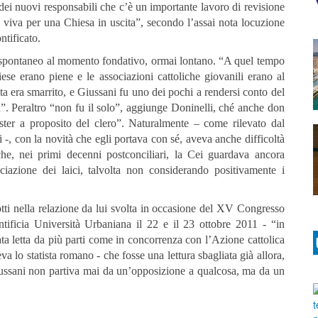
dei nuovi responsabili che c’è un importante lavoro di revisione
a viva per una Chiesa in uscita”, secondo l’assai nota locuzione
tificato.
ava spontaneo al momento fondativo, ormai lontano. “A quel tempo
iese erano piene e le associazioni cattoliche giovanili erano al
ita era smarrito, e Giussani fu uno dei pochi a rendersi conto del
”. Peraltro “non fu il solo”, aggiunge Doninelli, ché anche don
uster a proposito del clero”. Naturalmente – come rilevato dal
 -, con la novità che egli portava con sé, aveva anche difficoltà
che, nei primi decenni postconciliari, la Cei guardava ancora
iazione dei laici, talvolta non considerando positivamente i
tti nella relazione da lui svolta in occasione del XV Congresso
ntificia Università Urbaniana il 22 e il 23 ottobre 2011 - “in
ta letta da più parti come in concorrenza con l’Azione cattolica
 lo statista romano - che fosse una lettura sbagliata già allora,
Giussani non partiva mai da un’opposizione a qualcosa, ma da un