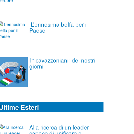
L’ennesima beffa per il
Paese
I “ cavazzoniani” dei nostri
giorni
Ultime Esteri
Alla ricerca di un leader
capace di unificare o,