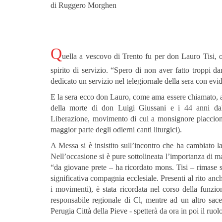
di Ruggero Morghen
Q
uella a vescovo di Trento fu per don Lauro Tisi, o
spirito di servizio. “Spero di non aver fatto troppi d
dedicato un servizio nel telegiornale della sera con ev
E la sera ecco don Lauro, come ama essere chiamato, 
della morte di don Luigi Giussani e i 44 anni dal
Liberazione, movimento di cui a monsignore piacciono so
maggior parte degli odierni canti liturgici).
A Messa si è insistito sull’incontro che ha cambiato la
Nell’occasione si è pure sottolineata l’importanza di ma
“da giovane prete – ha ricordato mons. Tisi – rimase 
significativa compagnia ecclesiale. Presenti al rito anc
i movimenti), è stata ricordata nel corso della funzi
responsabile regionale di Cl, mentre ad un altro sac
Perugia Città della Pieve - spetterà da ora in poi il ruo