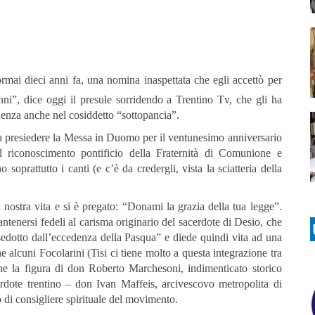
rmai dieci anni fa, una nomina inaspettata che egli accettò per
anni”, dice oggi il presule sorridendo a Trentino Tv, che gli ha
idenza anche nel cosiddetto “sottopancia”.
a presiedere la Messa in Duomo per il ventunesimo anniversario
 riconoscimento pontificio della Fraternità di Comunione e
prattutto i canti (e c’è da credergli, vista la sciatteria della
 nostra vita e si è pregato: “Donami la grazia della tua legge”.
ntenersi fedeli al carisma originario del sacerdote di Desio, che
sedotto dall’eccedenza della Pasqua” e diede quindi vita ad una
he alcuni Focolarini (Tisi ci tiene molto a questa integrazione tra
one la figura di don Roberto Marchesoni, indimenticato storico
erdote trentino – don Ivan Maffeis, arcivescovo metropolita di
lo di consigliere spirituale del movimento.