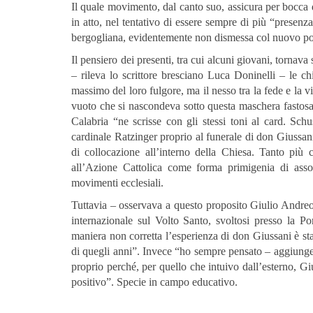
Il quale movimento, dal canto suo, assicura per bocca 
in atto, nel tentativo di essere sempre di più “presenz
bergogliana, evidentemente non dismessa col nuovo pon
Il pensiero dei presenti, tra cui alcuni giovani, torn
– rileva lo scrittore bresciano Luca Doninelli – le ch
massimo del loro fulgore, ma il nesso tra la fede e la v
vuoto che si nascondeva sotto questa maschera fastosa
Calabria “ne scrisse con gli stessi toni al card. Sch
cardinale Ratzinger proprio al funerale di don Giussani
di collocazione all’interno della Chiesa. Tanto più 
all’Azione Cattolica come forma primigenia di assoc
movimenti ecclesiali.
Tuttavia – osservava a questo proposito Giulio Andreo
internazionale sul Volto Santo, svoltosi presso la Po
maniera non corretta l’esperienza di don Giussani è sta
di quegli anni”. Invece “ho sempre pensato – aggiungeva
proprio perché, per quello che intuivo dall’esterno, 
positivo”. Specie in campo educativo.