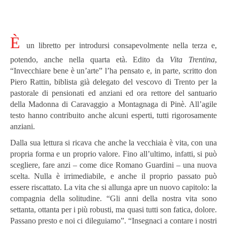
È
un libretto per introdursi consapevolmente nella terza e,
potendo, anche nella quarta età. Edito da
Vita Trentina
,
“Invecchiare bene è un’arte” l’ha pensato e, in parte, scritto don
Piero Rattin, biblista già delegato del vescovo di Trento per la
pastorale di pensionati ed anziani ed ora rettore del santuario
della Madonna di Caravaggio a Montagnaga di Pinè. All’agile
testo hanno contribuito anche alcuni esperti, tutti rigorosamente
anziani.
Dalla sua lettura si ricava che anche la vecchiaia è vita, con una
propria forma e un proprio valore. Fino all’ultimo, infatti, si può
scegliere, fare anzi – come dice Romano Guardini – una nuova
scelta. Nulla è irrimediabile, e anche il proprio passato può
essere riscattato. La vita che si allunga apre un nuovo capitolo: la
compagnia della solitudine. “Gli anni della nostra vita sono
settanta, ottanta per i più robusti, ma quasi tutti son fatica, dolore.
Passano presto e noi ci dileguiamo”. “Insegnaci a contare i nostri