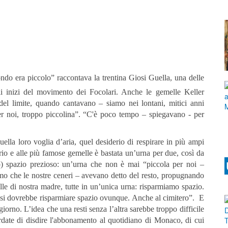
do era piccolo” raccontava la trentina Giosi Guella, una delle
 inizi del movimento dei Focolari. Anche le gemelle Keller
del limite, quando cantavano – siamo nei lontani, mitici anni
er noi, troppo piccolina”. “C'è poco tempo – spiegavano - per
lla loro voglia d’aria, quel desiderio di respirare in più ampi
rio e alle più famose gemelle è bastata un’urna per due, così da
ro) spazio prezioso: un’urna che non è mai “piccola per noi –
mo che le nostre ceneri – avevano detto del resto, propugnando
lle di nostra madre, tutte in un’unica urna: risparmiamo spazio.
 si dovrebbe risparmiare spazio ovunque. Anche al cimitero”. E
orno. L’idea che una resti senza l’altra sarebbe troppo difficile
rdate di disdire l'abbonamento al quotidiano di Monaco, di cui