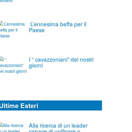
L’ennesima beffa per il
Paese
I “ cavazzoniani” dei nostri
giorni
Ultime Esteri
Alla ricerca di un leader
capace di unificare o,