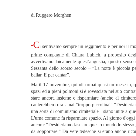
di Ruggero Morghen
C
“
i sentivamo sempre un reggimento e per noi il mon
prime compagne di Chiara Lubich, a proposito degli
avvertivano laicamente quest’angustia, questo senso 
Sessanta dello scorso secolo – “La notte è piccola p
ballar. E per cantar”.
Ma il 17 novembre, quindi ormai quasi un mese fa, que
spazi ed a pieni polmoni si è rovesciata nel suo contra
stare ancora insieme e risparmiare (anche al cimite
canterebbero ora - mai “troppo piccolina”. “Desideria
una sorta di comunismo cimiteriale - siano unite a que
L'urna comune fa risparmiare spazio. Al giorno d'oggi
ancora: “Desideriamo lasciare questo mondo lo stesso gi
da sopportare.” Da vere tedesche si erano anche rico