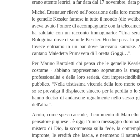
erano attente lettrici, a far data dal 17 novembre, data p
Michel Ettenauer rilevò nell’occasione della loro morte
le gemelle Kessler famose in tutto il mondo (die wel
aveva avuto l’onore di accompagnarle con la telecamera
ha salutate con un racconto immaginario: “Una sera
Bolognina dove ci sono le Kessler. Ho due pass. Io pens
Invece entriamo in un bar dove facevano karaoke. A
cantano Maledetta Primavera di Loretta Goggi…”.
Per Marino Bartoletti chi pensa che le gemelle Kessler
costume - abbiano rappresentato soprattutto la tras
professionalità e della loro serietà, doti imprescindib
pubblico. “Nella tristissima vicenda della loro morte c
so se prevalga il dispiacere sincero per la perdita o lo
hanno deciso di andarsene ugualmente nello stesso gi
dell'altra”.
Acuto, come spesso accade, il commento di Marcello Vene
pensatore pugliese - è oggi l’unico messaggio dominante
mistero di Dio, la scommessa sulla fede, la contempl
impronte, le eredità che lascia, e nemmeno il naturale