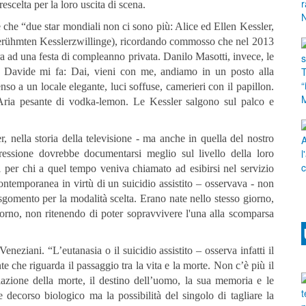
rescelta per la loro uscita di scena.
 che “due star mondiali non ci sono più: Alice ed Ellen Kessler,
tberühmten Kesslerzwillinge), ricordando commosso che nel 2013
 ad una festa di compleanno privata. Danilo Masotti, invece, le
 Davide mi fa: Dai, vieni con me, andiamo in un posto alla
o a un locale elegante, luci soffuse, camerieri con il papillon.
ria pesante di vodka-lemon. Le Kessler salgono sul palco e
, nella storia della televisione - ma anche in quella del nostro
gressione dovrebbe documentarsi meglio sul livello della loro
ili per chi a quel tempo veniva chiamato ad esibirsi nel servizio
ontemporanea in virtù di un suicidio assistito – osservava - non
 sgomento per la modalità scelta. Erano nate nello stesso giorno,
orno, non ritenendo di poter sopravvivere l'una alla scomparsa
ziani. “L’eutanasia o il suicidio assistito – osserva infatti il
 che riguarda il passaggio tra la vita e la morte. Non c’è più il
azione della morte, il destino dell’uomo, la sua memoria e le
 decorso biologico ma la possibilità del singolo di tagliare la