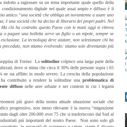
 indotto a ragionare su un tema importante quale quello della
l condizionamento digitale nel quale assai ampio e diffuso è il
mio amico: “
una società che obbliga un novantenne a usare uno
; è una società che ha deciso di liberarsi dei propri padri. Nel
. Ma chi ha costruito questo Paese con le mani oggi si ritrova
ta o pagare una bolletta serve un figlio o un nipote, sempre se
È esclusione. La tecnologia deve aiutare, non selezionare chi ha
 ha preceduto, non stiamo evolvendo: stiamo solo diventando più
useppina di Torino: La
solitudine
colpisce una larga parte della
ializzati, dove si stima che circa il 30% delle persone sopra i 65
% ne sia afflitto in modo severo. La crescita della popolazione
, ha contribuito a rendere la solitudine una
problematica di
ente diffuso
nelle aree urbane e nei contesti in cui i legami
enomeni più gravi della nostra attuale situazione sociale che
fico progressivo, non meno rilevante è la nuova “migrazione
ntato dagli oltre 200.000 over 75 che si trasferiscono dal Sud al
industriali più importanti del nostro Paese. Non sono solo gli
prattutto, le necessità di assistenza e salute, stante il divario