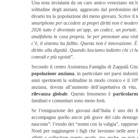
Una nota inviatami da un caro amico veneziano mi ha
solitudine degli anziani, aggravato dal predominio de
divario tra la popolazione dei meno giovani. Scrive il 
smartphone per accedere ai propri diritti non è moderna
2026 tutto è diventato un’app, un codice, un portale
analfabeta in casa propria. Se per prenotare una visi
c’è, il sistema ha fallito. Questa non è innovazione. 
diritto alla dignità. Quando lasciamo indietro chi ci
comodi e più egoisti
”.
Secondo il centro Assistenza Famiglia di Zappalà Gi
popolazione anziana
, in particolare nei paesi industr
anni sperimenti la solitudine in modo cronico e il 10
anziana, dovuta all’aumento dell’aspettativa di vita
rilevanza globale
. Questo fenomeno è
particolarm
familiari e comunitari sono meno forti.
Se l’emigrazione dei giovani dall’Italia è uno dei f
accompagna quello ancor più grave del calo demogra
nascosta”: l’esodo dei “nonni con la valigia”, rapprese
Nord per raggiungere i figli che lavorano nelle aree 
affetti a sollecitare questo esodo, ma anche, se non so