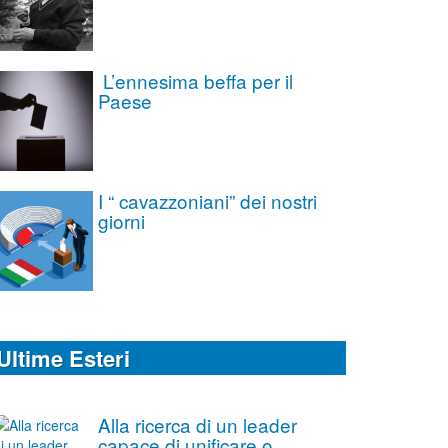
L’ennesima beffa per il
Paese
I “ cavazzoniani” dei nostri
giorni
Ultime Esteri
Alla ricerca di un leader
capace di unificare o,