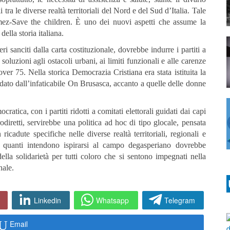
i tra le diverse realtà territoriali del Nord e del Sud d’Italia. Tale
imez-Save the children. È uno dei nuovi aspetti che assume la
ella storia italiana.
ri sanciti dalla carta costituzionale, dovrebbe indurre i partiti a
soluzioni agli ostacoli urbani, ai limiti funzionali e alle carenze
ver 75. Nella storica Democrazia Cristiana era stata istituita la
dato dall’infaticabile On Brusasca, accanto a quelle delle donne
ratica, con i partiti ridotti a comitati elettorali guidati dai capi
diretti, servirebbe una politica ad hoc di tipo glocale, pensata
ricadute specifiche nelle diverse realtà territoriali, regionali e
 quanti intendono ispirarsi al campo degasperiano dovrebbe
della solidarietà per tutti coloro che si sentono impegnati nella
nale.
Linkedin
Whatsapp
Telegram
Email