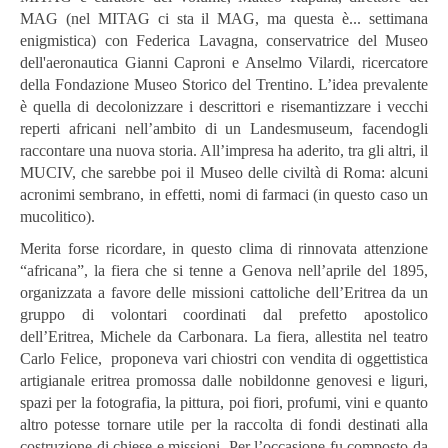
MAG (nel MITAG ci sta il MAG, ma questa è... settimana
enigmistica) con Federica Lavagna, conservatrice del Museo
dell'aeronautica Gianni Caproni e Anselmo Vilardi, ricercatore
della Fondazione Museo Storico del Trentino. L’idea prevalente
è quella di decolonizzare i descrittori e risemantizzare i vecchi
reperti africani nell’ambito di un Landesmuseum, facendogli
raccontare una nuova storia. All’impresa ha aderito, tra gli altri, il
MUCIV, che sarebbe poi il Museo delle civiltà di Roma: alcuni
acronimi sembrano, in effetti, nomi di farmaci (in questo caso un
mucolitico).
Merita forse ricordare, in questo clima di rinnovata attenzione
“africana”, la fiera che si tenne a Genova nell’aprile del 1895,
organizzata a favore delle missioni cattoliche dell’Eritrea da un
gruppo di volontari coordinati dal prefetto apostolico
dell’Eritrea, Michele da Carbonara. La fiera, allestita nel teatro
Carlo Felice, proponeva vari chiostri con vendita di oggettistica
artigianale eritrea promossa dalle nobildonne genovesi e liguri,
spazi per la fotografia, la pittura, poi fiori, profumi, vini e quanto
altro potesse tornare utile per la raccolta di fondi destinati alla
costruzione di chiese e missioni. Per l’occasione fu composto da