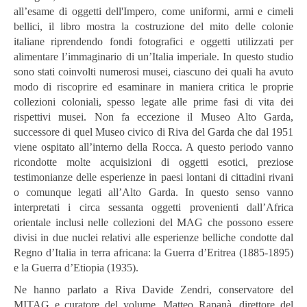
all’esame di oggetti dell'Impero, come uniformi, armi e cimeli
bellici, il libro mostra la costruzione del mito delle colonie
italiane riprendendo fondi fotografici e oggetti utilizzati per
alimentare l’immaginario di un’Italia imperiale. In questo studio
sono stati coinvolti numerosi musei, ciascuno dei quali ha avuto
modo di riscoprire ed esaminare in maniera critica le proprie
collezioni coloniali, spesso legate alle prime fasi di vita dei
rispettivi musei. Non fa eccezione il Museo Alto Garda,
successore di quel Museo civico di Riva del Garda che dal 1951
viene ospitato all’interno della Rocca. A questo periodo vanno
ricondotte molte acquisizioni di oggetti esotici, preziose
testimonianze delle esperienze in paesi lontani di cittadini rivani
o comunque legati all’Alto Garda. In questo senso vanno
interpretati i circa sessanta oggetti provenienti dall’Africa
orientale inclusi nelle collezioni del MAG che possono essere
divisi in due nuclei relativi alle esperienze belliche condotte dal
Regno d’Italia in terra africana: la Guerra d’Eritrea (1885-1895)
e la Guerra d’Etiopia (1935).
Ne hanno parlato a Riva Davide Zendri, conservatore del
MITAG e curatore del volume, Matteo Rapanà, direttore del