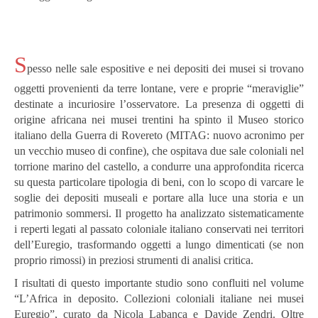
S
pesso nelle sale espositive e nei depositi dei musei si trovano
oggetti provenienti da terre lontane, vere e proprie “meraviglie”
destinate a incuriosire l’osservatore. La presenza di oggetti di
origine africana nei musei trentini ha spinto il Museo storico
italiano della Guerra di Rovereto (MITAG: nuovo acronimo per
un vecchio museo di confine), che ospitava due sale coloniali nel
torrione marino del castello, a condurre una approfondita ricerca
su questa particolare tipologia di beni, con lo scopo di varcare le
soglie dei depositi museali e portare alla luce una storia e un
patrimonio sommersi. Il progetto ha analizzato sistematicamente
i reperti legati al passato coloniale italiano conservati nei territori
dell’Euregio, trasformando oggetti a lungo dimenticati (se non
proprio rimossi) in preziosi strumenti di analisi critica.
I risultati di questo importante studio sono confluiti nel volume
“L’Africa in deposito. Collezioni coloniali italiane nei musei
Euregio”, curato da Nicola Labanca e Davide Zendri. Oltre