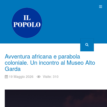
Avventura africana e parabola
coloniale. Un incontro al Museo Alto
Garda
19 Maggio 2026
Visite: 310